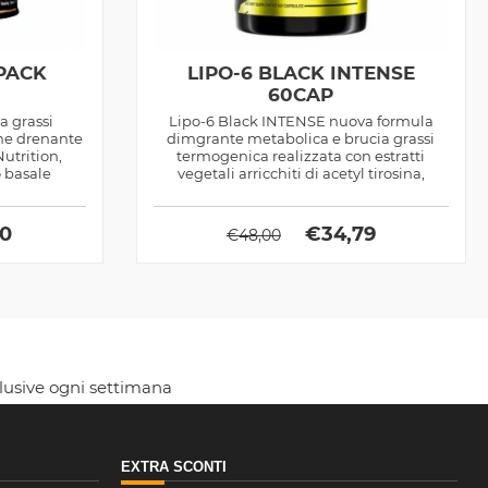
PACK
LIPO-6 BLACK INTENSE
60CAP
a grassi
Lipo-6 Black INTENSE nuova formula
ne drenante
dimgrante metabolica e brucia grassi
utrition,
termogenica realizzata con estratti
 basale
vegetali arricchiti di acetyl tirosina,
ottimo...
00
€
34,79
€
48,00
clusive ogni settimana
EXTRA SCONTI