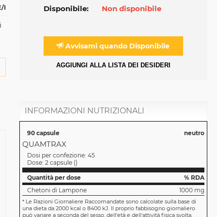
/I
Disponibile:
Non disponibile
i
Avvisami quando Disponibile
AGGIUNGI ALLA LISTA DEI DESIDERI
INFORMAZIONI NUTRIZIONALI
90 capsule
neutro
QUAMTRAX
Dosi per confezione:
45
Dose:
2 capsule
(
)
Quantità per dose
% RDA
Chetoni di Lampone
1000 mg
*
Le Razioni Giornaliere Raccomandate sono calcolate sulla base di
una dieta da 2000 kcal o 8400 kJ. Il proprio fabbisogno giornaliero
può variare a seconda del sesso, dell'età e dell'attività fisica svolta.