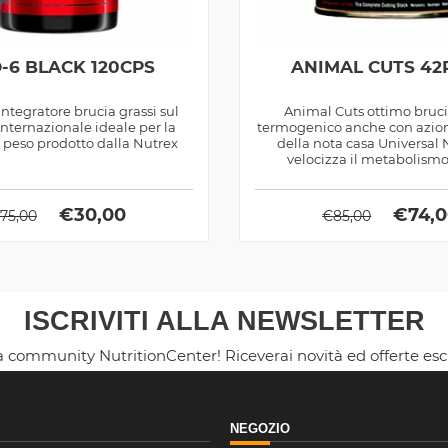
O-6 BLACK 120CPS
ANIMAL CUTS 42
 integratore brucia grassi sul
Animal Cuts ottimo bruci
nternazionale ideale per la
termogenico anche con azio
i peso prodotto dalla Nutrex
della nota casa Universal N
velocizza il metabolismo
€
30,00
€
74,
75,00
€
85,00
ISCRIVITI ALLA NEWSLETTER
la community NutritionCenter! Riceverai novità ed offerte es
NEGOZIO