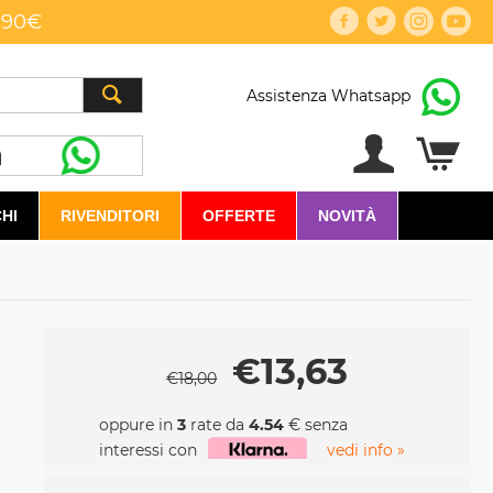
,90€
Assistenza Whatsapp
HI
RIVENDITORI
OFFERTE
NOVITÀ
€
13,63
€
18,00
oppure in
3
rate da
4.54
€ senza
interessi con
vedi info »