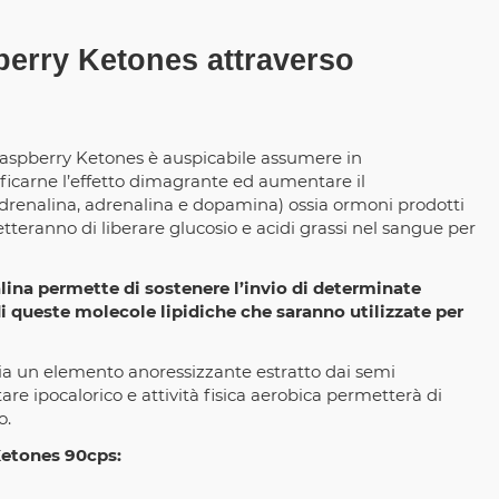
sperry Ketones attraverso
s Raspberry Ketones è auspicabile assumere in
icarne l’effetto dimagrante ed aumentare il
drenalina, adrenalina e dopamina) ossia ormoni prodotti
etteranno di liberare glucosio e acidi grassi nel sangue per
alina permette di sostenere l’invio di determinate
i queste molecole lipidiche che saranno utilizzate per
ossia un elemento anoressizzante estratto dai semi
e ipocalorico e attività fisica aerobica permetterà di
o.
 Ketones 90cps: