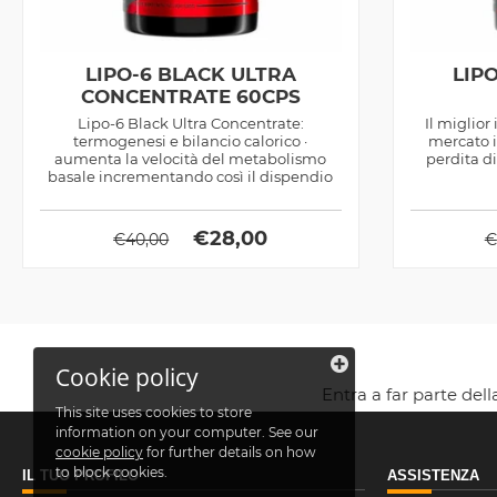
LIPO-6 BLACK ULTRA
LIP
CONCENTRATE 60CPS
Lipo-6 Black Ultra Concentrate:
Il miglior
termogenesi e bilancio calorico ·
mercato i
aumenta la velocità del metabolismo
perdita d
basale incrementando così il dispendio
calorico a...
€
28,00
€
40,00
€
Cookie policy
Entra a far parte del
This site uses cookies to store
information on your computer. See our
cookie policy
for further details on how
to block cookies.
IL TUO PROFILO
ASSISTENZA