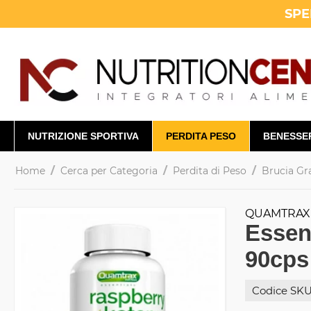
SPE
NUTRIZIONE SPORTIVA
PERDITA PESO
BENESSE
/
/
/
Home
Cerca per Categoria
Perdita di Peso
Brucia Gr
QUAMTRAX
Essen
90cps
Codice SKU