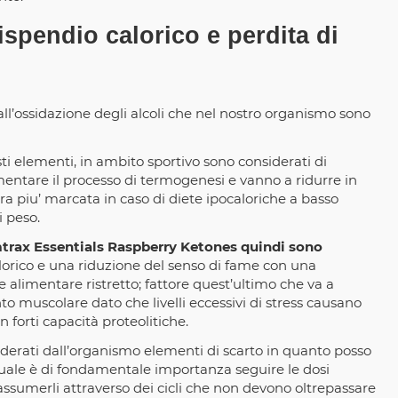
pendio calorico e perdita di
ll’ossidazione degli alcoli che nel nostro organismo sono
i elementi, in ambito sportivo sono considerati di
tare il processo di termogenesi e vanno a ridurre in
a piu’ marcata in caso di diete ipocaloriche a basso
i peso.
mtrax Essentials Raspberry Ketones quindi sono
lorico e una riduzione del senso di fame con una
alimentare ristretto; fattore quest’ultimo che va a
 muscolare dato che livelli eccessivi di stress causano
 forti capacità proteolitiche.
derati dall’organismo elementi di scarto in quanto posso
il quale è di fondamentale importanza seguire le dosi
 assumerli attraverso dei cicli che non devono oltrepassare