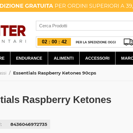
DIZIONE GRATUITA
PER ORDINI SUPERIORI A 39
02
00
41
:
:
PER LA SPEDIZIONE OGGI
RE
ENDURANCE
ALIMENTI
ACCESSORI
MARC
/
Essentials Raspberry Ketones 90cps
assi
tials Raspberry Ketones
:
8436046972735