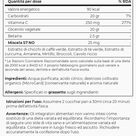
Quantità per dose
% RDA
Valore energetico
90 kcal
-
Carboidrati
20 gr
7%
Vitamina C
250 mg
277%
Glicerolo vegetale
20 gr
-
Betaina
2,5 gr
-
Miscela S7 NO
25 mg
-
Estratto di chicchi di caffè verde, Estratto di tè verde, Estratto di
curcuma, Amarena, Mirtillo, Broccoli, Cavolo riccio
*
Le Razioni Giornaliere Raccomandate sono calcolate sulla base di una dieta
da 2000 kcal o 8400 kJ. Il proprio fabbisogno giornaliero può variare a
seconda del sesso, dell'età e dell'attività fisica svolta.
Ingredienti:
Acqua purificata, acido citrico, destrosio coltivato
organico (MicroGard) (conservante naturale) e aroma naturale
Allergeni:
Specificati in
grassetto
sugli ingrendienti
Istruzioni per l'uso:
Assumere 2 cucchiai pari a 30ml circa 20 minuti
prima dell'attività fisica.
Avvertenze:
Gli integratori alimentari non vanno intesi come
sostituti di una dieta variata ed equilibrata. Ricordiamo l’importanza
di seguire uno stile di vita sano e un’alimentazione variata ed
equilibrata. Conservare in luogo fresco ed asciutto. Richiudere
accuratamente la confezione dopo l'uso.