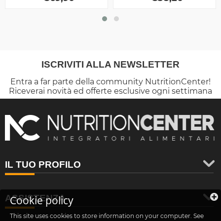
ISCRIVITI ALLA NEWSLETTER
Entra a far parte della community NutritionCenter!
Riceverai novità ed offerte esclusive ogni settimana
IL TUO PROFILO
ASSISTENZA
Cookie policy
This site uses cookies to store information on your computer. See