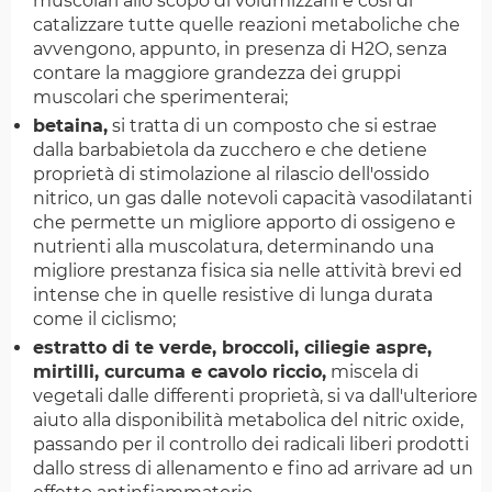
muscolari allo scopo di volumizzarli e così di
catalizzare tutte quelle reazioni metaboliche che
avvengono, appunto, in presenza di H2O, senza
contare la maggiore grandezza dei gruppi
muscolari che sperimenterai;
betaina,
si tratta di un composto che si estrae
dalla barbabietola da zucchero e che detiene
proprietà di stimolazione al rilascio dell'ossido
nitrico, un gas dalle notevoli capacità vasodilatanti
che permette un migliore apporto di ossigeno e
nutrienti alla muscolatura, determinando una
migliore prestanza fisica sia nelle attività brevi ed
intense che in quelle resistive di lunga durata
come il ciclismo;
estratto di te verde, broccoli, ciliegie aspre,
mirtilli, curcuma e cavolo riccio,
miscela di
vegetali dalle differenti proprietà, si va dall'ulteriore
aiuto alla disponibilità metabolica del nitric oxide,
passando per il controllo dei radicali liberi prodotti
dallo stress di allenamento e fino ad arrivare ad un