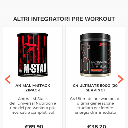
ALTRI INTEGRATORI PRE WORKOUT
ANIMAL M-STACK
C4 ULTIMATE 500G (20
21PACK
SERVING)
Animal M-Stack
C4 Ultimate pre workout di
dell'Universal Nutrition è
ultima generazione
uno dei pre-workout più
studiato per fornire
ricercati e completi sul
energia di immediato
Mercato, utile a migliorare
utilizzo, pompaggio
le performance
muscolare, resistenza e
energetiche in...
€
69,90
concentrazione mentale
€
38,20