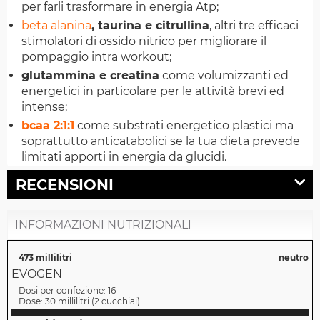
per farli trasformare in energia Atp;
beta alanina
, taurina e citrullina
, altri tre efficaci
stimolatori di ossido nitrico per migliorare il
pompaggio intra workout;
glutammina e creatina
come volumizzanti ed
energetici in particolare per le attività brevi ed
intense;
bcaa 2:1:1
come substrati energetico plastici ma
soprattutto anticatabolici se la tua dieta prevede
limitati apporti in energia da glucidi.
RECENSIONI
INFORMAZIONI NUTRIZIONALI
473 millilitri
neutro
EVOGEN
Dosi per confezione:
16
Dose:
30 millilitri
(
2 cucchiai
)