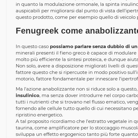
in quanto la modulazione ormonale, la spinta insulino s
auspicabili per migliorarsi dal punto di vista dell'ipertr
questo prodotto, come per esempio quello di veicolo per
Fenugreek come anabolizzante
In questo caso
possiamo parlare senza dubbio di un
minerali presenti il fieno greco è capace di modulare
molto più efficiente la sintesi proteica, e dunque aiut
Non solo, avere a disposizione migliorati livelli di qu
fattore questo che si ripercuote in modo positivo sull
motorio, fattore fondamentale per innescare l'ipertrof
Ma l'azione anabolizzante non si riduce solo a questo, 
insulinico
, ma senza dover introdurre nel corpo carbo
tutti i nutrienti che si trovano nel flusso ematico, ven
fornendo alle cellule tutto quello di cui necessitano p
ripristino energetico.
A tal proposito ricordiamo che l'estratto vegetale in 
taurina, come amplificatore per lo stoccaggio muscol
sviluppa un effetto ergogenico tanto più forte quanto