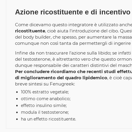
Azione ricostituente e di incentivo
Come dicevamo questo integratore è utilizzato anche
ricostituente
, cioè aiuta l'introduzione del cibo. Qu
del body builder, che spesso, per aumentare la massa, 
comunque non così tanta da permettergli di ingerire el
Infine da non trascurare l'azione sulla libido; se infat
del testosterone, è altrettanto vero che questo ormo
dunque responsabile dei caratteri distintivi del maschio
Per concludere ricordiamo che recenti studi effettu
di miglioramento del quadro lipidemico
, è cioè cap
breve sintesi su
Fenugreek:
100% estratto vegetale;
ottimo come anabolico;
effetto insulino simile;
modula il testosterone;
ha un effetto ricostituente.