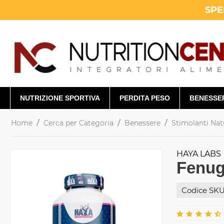
SPE
NUTRIZIONE SPORTIVA
PERDITA PESO
BENESSE
/
/
/
Home
Cerca per Categoria
Benessere
Stimolanti Nat
HAYA LABS
Fenug
Codice SKU