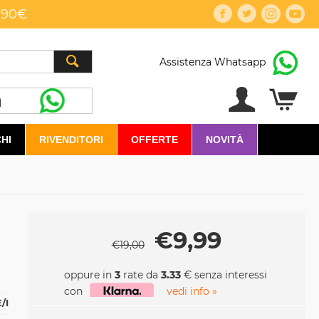
,90€
Assistenza Whatsapp
HI
RIVENDITORI
OFFERTE
NOVITÀ
€
9,99
€
19,00
oppure in
3
rate da
3.33
€ senza interessi
con
vedi info »
/I