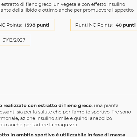
stratto di fieno greco, un vegetale con effetto insulino
olante della libido e ottimo anche per promuovere l'appetito
NC Points:
1598 punti
Punti NC Points:
40 punti
31/12/2027
 realizzato con estratto di fieno greco
, una pianta
ressanti sia per la salute che per l'ambito sportivo. Tre sono
 ormonale, azione insulino simile e quindi anabolico
izzato anche per tartare la magrezza.
tto in ambito sportivo è utilizzabile in fase di massa
,