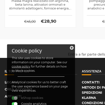
massa magra realizzato con arginina,
pompaggio 
beta lanina, attivatori ormonali e
precurs
stimolanti adattogeni, fornisce energia,...
anabolici e 
€
28,90
€
45,00
€
Cookie policy
Entra a far parte del
This site uses cookies to store
information on your computer. See our
cookie policy
for further details on how
to block cookies.
IL TUO PROFILO
ASSISTENZA
LOGIN
CONTATTI
Analytical cookies for us to better craft
the user experience based on your page
METODI DI 
CREA ACCOUNT
view experiences.
SPEDIZIONI
AFFILIATI
KLARNA
eShop cookies
CONDIZIONI 
Google analytics