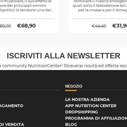
muscolare, il suo effetto di
stimolare il rilascio endoge
ore dei principali ormoni
quali sono il testosterone ed 
lipolitici lo rendono uno dei...
per la massa e per il dim
€
68,90
€
31,
80,00
€
44,40
ISCRIVITI ALLA NEWSLETTER
la community NutritionCenter! Riceverai novità ed offerte es
NEGOZIO
LA NOSTRA AZIENDA
PAGAMENTO
APP NUTRITION CENTER
DROPSHIPPING
PROGRAMMA DI AFFILIAZIO
DI VENDITA
BLOG