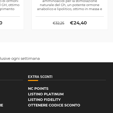
no di ormoni
amminoacidi per la stimolazione
il GH, ottimo
naturale del Gh, un potente ormone
agrimento
anabolico e lipolitico, ottimo in massa e
definizione
90
€
24,40
€
32,25
clusive ogni settimana
EXTRA SCONTI
NC POINTS
LISTINO PLATINUM
LISTINO FIDELITY
NE
OTTENERE CODICE SCONTO