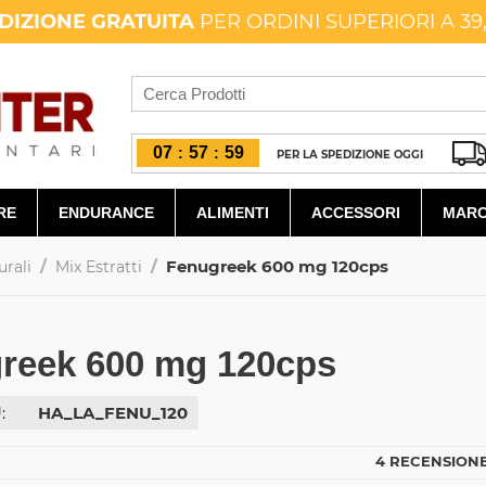
DIZIONE GRATUITA
PER ORDINI SUPERIORI A 39
07
57
58
:
:
PER LA SPEDIZIONE OGGI
RE
ENDURANCE
ALIMENTI
ACCESSORI
MARC
/
/
Fenugreek 600 mg 120cps
urali
Mix Estratti
reek 600 mg 120cps
:
HA_LA_FENU_120
4 RECENSIONE