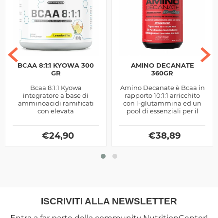
BCAA 8:1:1 KYOWA 300
AMINO DECANATE
GR
360GR
Bcaa 8:1:1 Kyowa
Amino Decanate è Bcaa in
integratore a base di
rapporto 10:1:1 arricchito
amminoacidi ramificati
con l-glutammina ed un
con elevata
pool di essenziali per il
concentrazione di leucina
sostegno alla sintesi
ideali per migliorare il
proteica, ottimo pre e
nutrimento muscolare,
€
24,90
€
post...
38,89
prodotto...
ISCRIVITI ALLA NEWSLETTER