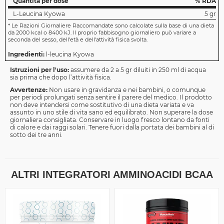
Quantità per dose
% RDA
L-Leucina Kyowa
5 gr
*
Le Razioni Giornaliere Raccomandate sono calcolate sulla base di una dieta
da 2000 kcal o 8400 kJ. Il proprio fabbisogno giornaliero può variare a
seconda del sesso, dell'età e dell'attività fisica svolta.
Ingredienti:
l-leucina Kyowa
Istruzioni per l'uso:
assumere da 2 a 5 gr diluiti in 250 ml di acqua
sia prima che dopo l’attività fisica.
Avvertenze:
Non usare in gravidanza e nei bambini, o comunque
per periodi prolungati senza sentire il parere del medico. Il prodotto
non deve intendersi come sostitutivo di una dieta variata e va
assunto in uno stile di vita sano ed equilibrato. Non superare la dose
giornaliera consigliata. Conservare in luogo fresco lontano da fonti
di calore e dai raggi solari. Tenere fuori dalla portata dei bambini al di
sotto dei tre anni.
ALTRI INTEGRATORI AMMINOACIDI BCAA