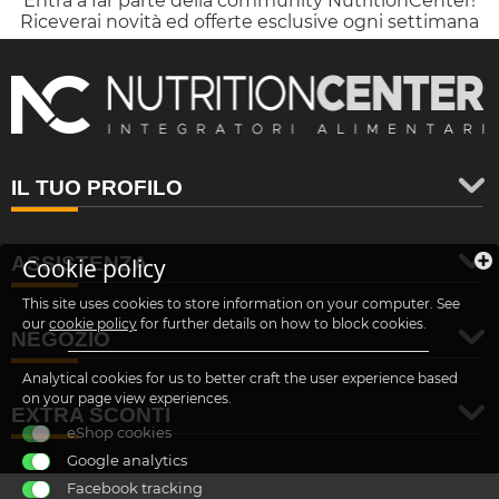
Entra a far parte della community NutritionCenter!
Riceverai novità ed offerte esclusive ogni settimana
IL TUO PROFILO
ASSISTENZA
Cookie policy
This site uses cookies to store information on your computer. See
our
cookie policy
for further details on how to block cookies.
NEGOZIO
Analytical cookies for us to better craft the user experience based
on your page view experiences.
EXTRA SCONTI
eShop cookies
Google analytics
Facebook tracking