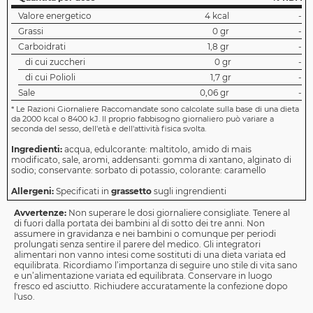
Valore energetico
4 kcal
-
Grassi
0 gr
-
Carboidrati
1,8 gr
-
di cui zuccheri
0 gr
-
di cui Polioli
1,7 gr
-
Sale
0,06 gr
-
*
Le Razioni Giornaliere Raccomandate sono calcolate sulla base di una dieta
da 2000 kcal o 8400 kJ. Il proprio fabbisogno giornaliero può variare a
seconda del sesso, dell'età e dell'attività fisica svolta.
Ingredienti:
acqua, edulcorante: maltitolo, amido di mais
modificato, sale, aromi, addensanti: gomma di xantano, alginato di
sodio; conservante: sorbato di potassio, colorante: caramello
Allergeni:
Specificati in
grassetto
sugli ingrendienti
Avvertenze:
Non superare le dosi giornaliere consigliate. Tenere al
di fuori dalla portata dei bambini al di sotto dei tre anni. Non
assumere in gravidanza e nei bambini o comunque per periodi
prolungati senza sentire il parere del medico. Gli integratori
alimentari non vanno intesi come sostituti di una dieta variata ed
equilibrata. Ricordiamo l’importanza di seguire uno stile di vita sano
e un’alimentazione variata ed equilibrata. Conservare in luogo
fresco ed asciutto. Richiudere accuratamente la confezione dopo
l'uso.