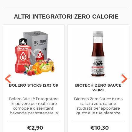
ALTRI INTEGRATORI ZERO CALORIE
BOLERO STICKS 12X3 GR
BIOTECH ZERO SAUCE
350ML
Bolero Stick è l'ntegratore
Biotech Zero Sauce è una
in polvere per realizzare
salsa a zero calorie
comode e dissentanti
studiata per apportare
bevande per sostenere la
gusto alle tue pietanze
prestazione ed il
salate, da carni a verdure e
recupero. Zero contenuto
fino ad arrivare a fantastici
calorico
€
2,90
€
panini
10,30