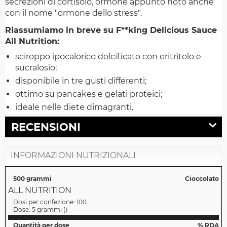
secrezioni di cortisolo, ormone appunto noto anche
con il nome "ormone dello stress".
Riassumiamo in breve su F**king Delicious Sauce
All Nutrition:
sciroppo ipocalorico dolcificato con eritritolo e
sucralosio;
disponibile in tre gusti differenti;
ottimo su pancakes e gelati proteici;
ideale nelle diete dimagranti.
RECENSIONI
INFORMAZIONI NUTRIZIONALI
500 grammi
Cioccolato
ALL NUTRITION
Dosi per confezione:
100
Dose:
5 grammi
(
)
Quantità per dose
% RDA