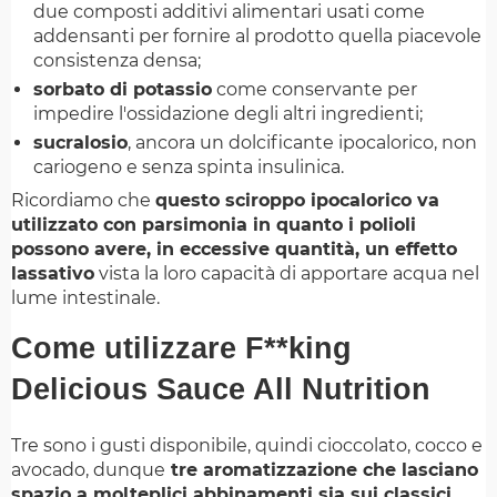
due composti additivi alimentari usati come
addensanti per fornire al prodotto quella piacevole
consistenza densa;
sorbato di potassio
come conservante per
impedire l'ossidazione degli altri ingredienti;
sucralosio
, ancora un dolcificante ipocalorico, non
cariogeno e senza spinta insulinica.
Ricordiamo che
questo sciroppo ipocalorico va
utilizzato con parsimonia in quanto i polioli
possono avere, in eccessive quantità, un effetto
lassativo
vista la loro capacità di apportare acqua nel
lume intestinale.
Come utilizzare F**king
Delicious Sauce All Nutrition
Tre sono i gusti disponibile, quindi cioccolato, cocco e
avocado, dunque
tre aromatizzazione che lasciano
spazio a molteplici abbinamenti sia sui classici