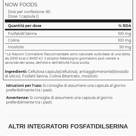
NOW FOODS
Dosi per confezione:
60
Dose:
1 capsula
(
)
Quantità per dose
% RDA
Fosfatidil Serina
100 mg
Colina
100 mg
Inositolo
50 mg
*
Le Razioni Giornaliere Raccomandate sono calcolate sulla base di una dieta
da 2000 kcal o 8400 kJ. Il proprio fabbisogno giornaliero può variare a
seconda del sesso, dell'età e dell'attività fisica svolta.
Ingredienti:
Cellulosa capsula(cellulosa), antiagglomerante(biossido
di silicio), Fosfatil Serina, Colina Bitartrato, Inositolo.
Istruzioni per l'uso:
Si consiglia di assumere una capsula al giorno
preferibilmente tra i pasti.
Avvertenze:
Si consiglia di assumere una capsula al giorno
preferibilmente tra i pasti.
ALTRI INTEGRATORI FOSFATIDILSERINA