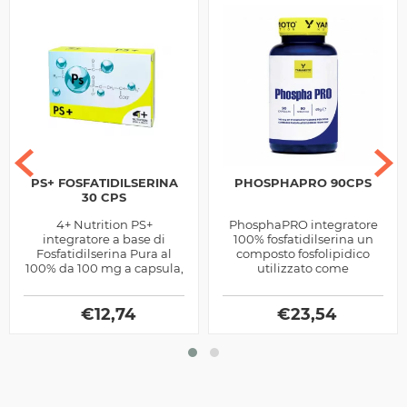
PS+ FOSFATIDILSERINA
PHOSPHAPRO 90CPS
30 CPS
4+ Nutrition PS+
PhosphaPRO integratore
integratore a base di
100% fosfatidilserina un
Fosfatidilserina Pura al
composto fosfolipidico
100% da 100 mg a capsula,
utilizzato come
riduce il catabolismo
anticatabolico, agisce
muscolare e velocizza il
controllando la presenza
recupero muscolare
€
12,74
del cortisolo nel...
€
23,54