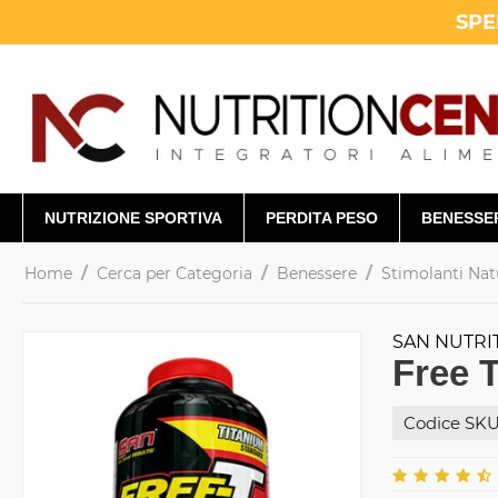
SPE
NUTRIZIONE SPORTIVA
PERDITA PESO
BENESSE
/
/
/
Home
Cerca per Categoria
Benessere
Stimolanti Nat
SAN NUTRI
Free 
Codice SKU