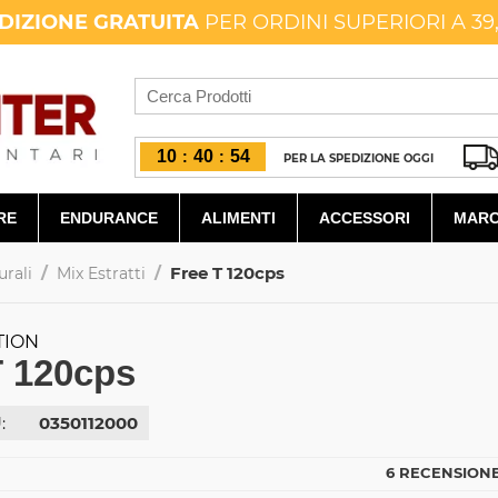
DIZIONE GRATUITA
PER ORDINI SUPERIORI A 39
10
40
53
:
:
PER LA SPEDIZIONE OGGI
RE
ENDURANCE
ALIMENTI
ACCESSORI
MARC
/
/
Free T 120cps
urali
Mix Estratti
TION
T 120cps
:
0350112000
6 RECENSIONE