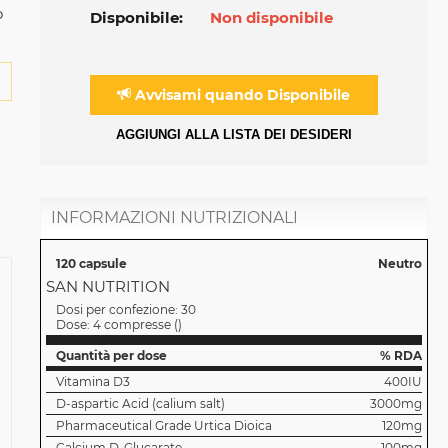
o
Disponibile:
Non disponibile
Avvisami quando Disponibile
AGGIUNGI ALLA LISTA DEI DESIDERI
INFORMAZIONI NUTRIZIONALI
120 capsule
Neutro
SAN NUTRITION
Dosi per confezione:
30
Dose:
4 compresse
(
)
Quantità per dose
% RDA
Vitamina D3
400IU
D-aspartic Acid (calium salt)
3000mg
Pharmaceutical Grade Urtica Dioica
120mg
Calcium D-Glucarate
100mg