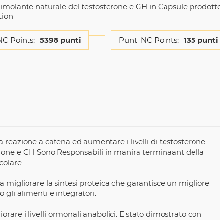
timolante naturale del testosterone e GH in Capsule prodott
tion
NC Points:
5398 punti
Punti NC Points:
135 punti
 reazione a catena ed aumentare i livelli di testosterone
terone e GH Sono Responsabili in manira terminaant della
colare
a migliorare la sintesi proteica che garantisce un migliore
 gli alimenti e integratori.
orare i livelli ormonali anabolici. E'stato dimostrato con