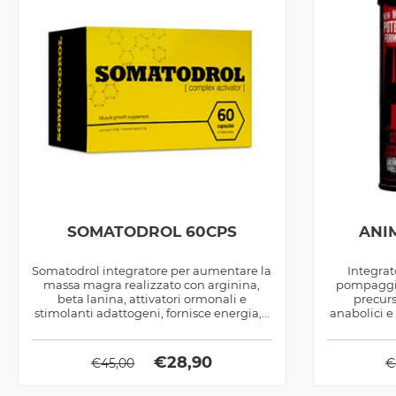
SOMATODROL 60CPS
ANIM
Somatodrol integratore per aumentare la
Integrat
massa magra realizzato con arginina,
pompaggio 
beta lanina, attivatori ormonali e
precurs
stimolanti adattogeni, fornisce energia,...
anabolici e 
€
28,90
€
45,00
€