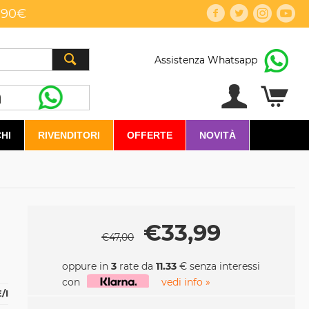
,90€
Assistenza Whatsapp
HI
RIVENDITORI
OFFERTE
NOVITÀ
€
33,99
€
47,00
oppure in
3
rate da
11.33
€ senza interessi
con
vedi info »
/I