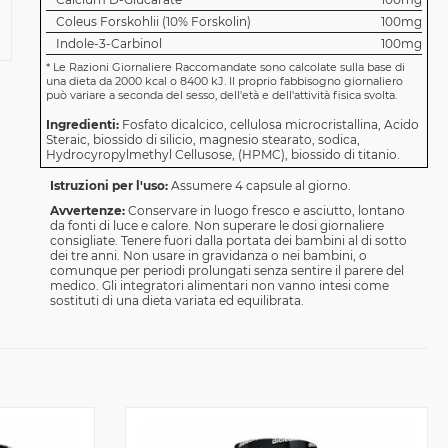
Coleus Forskohlii (10% Forskolin)
100mg
Indole-3-Carbinol
100mg
*
Le Razioni Giornaliere Raccomandate sono calcolate sulla base di
una dieta da 2000 kcal o 8400 kJ. Il proprio fabbisogno giornaliero
può variare a seconda del sesso, dell'età e dell'attività fisica svolta.
Ingredienti:
Fosfato dicalcico, cellulosa microcristallina, Acido
Steraic, biossido di silicio, magnesio stearato, sodica,
Hydrocyropylmethyl Cellusose, (HPMC), biossido di titanio.
Istruzioni per l'uso:
Assumere 4 capsule al giorno.
Avvertenze:
Conservare in luogo fresco e asciutto, lontano
da fonti di luce e calore. Non superare le dosi giornaliere
consigliate. Tenere fuori dalla portata dei bambini al di sotto
dei tre anni. Non usare in gravidanza o nei bambini, o
comunque per periodi prolungati senza sentire il parere del
medico. Gli integratori alimentari non vanno intesi come
sostituti di una dieta variata ed equilibrata.