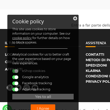
Cookie policy
Entra a far parte del
This site uses cookies to store
information on your computer. See our
cookie policy
for further details on how
to block cookies.
IL TUO PROFILO
ASSISTENZA
LOGIN
CONTATTI
Analytical cookies for us to better craft
the user experience based on your page
METODI DI 
CREA ACCOUNT
view experiences.
SPEDIZIONI
AFFILIATI
KLARNA
eShop cookies
CONDIZIONI 
Google analytics
PRIVACY POL
Facebook tracking
Adwords tracking
Yes to all
I Agree