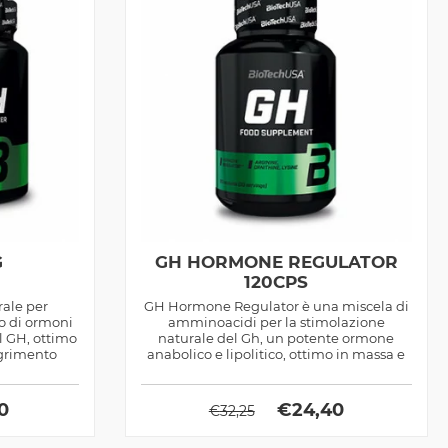
G
GH HORMONE REGULATOR
120CPS
rale per
GH Hormone Regulator è una miscela di
no di ormoni
amminoacidi per la stimolazione
il GH, ottimo
naturale del Gh, un potente ormone
agrimento
anabolico e lipolitico, ottimo in massa e
definizione
90
€
24,40
€
32,25