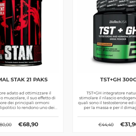
AL STAK 21 PAKS
TST+GH 300
ore adato ad ottimizzare il
TST+GH integratore natu
muscolare, il suo effetto di
stimolare il rilascio endoge
ore dei principali ormoni
quali sono il testosterone ed 
lipolitici lo rendono uno dei...
per la massa e per il dim
€
68,90
€
31,
80,00
€
44,40