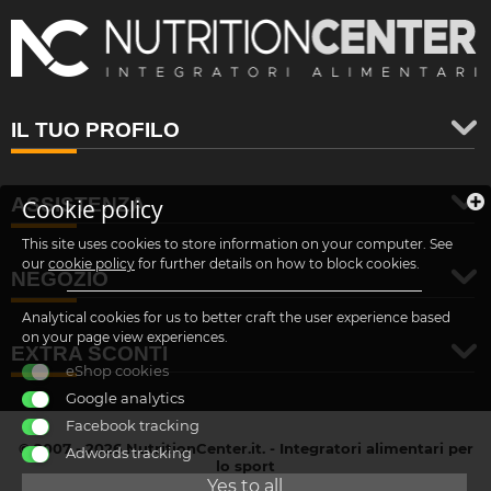
IL TUO PROFILO
ASSISTENZA
Cookie policy
This site uses cookies to store information on your computer. See
our
cookie policy
for further details on how to block cookies.
NEGOZIO
Analytical cookies for us to better craft the user experience based
on your page view experiences.
EXTRA SCONTI
eShop cookies
Google analytics
Facebook tracking
© 2007 - 2026 NutritionCenter.it. - Integratori alimentari per
Adwords tracking
lo sport
customer@nutritioncenter.it
Yes to all
- Cif: B-70838362