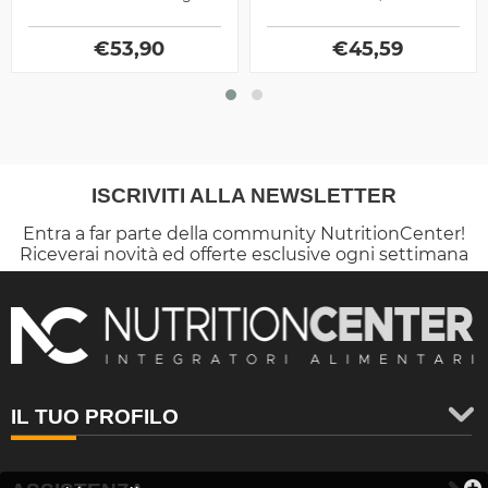
apparati che costituiscono
Collagene utile per
le articolazioni, ideale sia
mantenere in salute le
€
come...
53,90
articolazioni ed ossa
€
45,59
ISCRIVITI ALLA NEWSLETTER
Entra a far parte della community NutritionCenter!
Riceverai novità ed offerte esclusive ogni settimana
IL TUO PROFILO