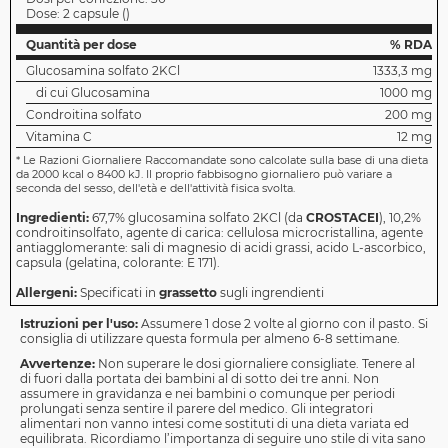
Dose:
2 capsule
(
)
Quantità per dose
% RDA
Glucosamina solfato 2KCl
1333,3 mg
di cui Glucosamina
1000 mg
Condroitina solfato
200 mg
Vitamina C
12 mg
*
Le Razioni Giornaliere Raccomandate sono calcolate sulla base di una dieta
da 2000 kcal o 8400 kJ. Il proprio fabbisogno giornaliero può variare a
seconda del sesso, dell'età e dell'attività fisica svolta.
Ingredienti:
67,7% glucosamina solfato 2KCl (da
CROSTACEI
), 10,2%
condroitinsolfato, agente di carica: cellulosa microcristallina, agente
antiagglomerante: sali di magnesio di acidi grassi, acido L-ascorbico,
capsula (gelatina, colorante: E 171).
Allergeni:
Specificati in
grassetto
sugli ingrendienti
Istruzioni per l'uso:
Assumere 1 dose 2 volte al giorno con il pasto. Si
consiglia di utilizzare questa formula per almeno 6-8 settimane.
Avvertenze:
Non superare le dosi giornaliere consigliate. Tenere al
di fuori dalla portata dei bambini al di sotto dei tre anni. Non
assumere in gravidanza e nei bambini o comunque per periodi
prolungati senza sentire il parere del medico. Gli integratori
alimentari non vanno intesi come sostituti di una dieta variata ed
equilibrata. Ricordiamo l’importanza di seguire uno stile di vita sano