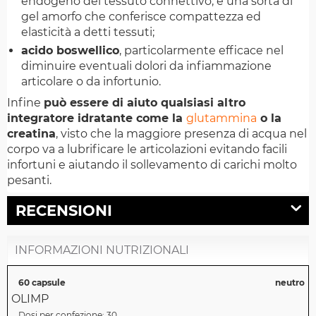
endogeno del tessuto connettivo, è una sorta di
gel amorfo che conferisce compattezza ed
elasticità a detti tessuti;
acido boswellico
, particolarmente efficace nel
diminuire eventuali dolori da infiammazione
articolare o da infortunio.
Infine
può essere di aiuto qualsiasi altro
integratore idratante come la
glutammina
o la
creatina
, visto che la maggiore presenza di acqua nel
corpo va a lubrificare le articolazioni evitando facili
infortuni e aiutando il sollevamento di carichi molto
pesanti.
RECENSIONI
INFORMAZIONI NUTRIZIONALI
60 capsule
neutro
OLIMP
Dosi per confezione:
30