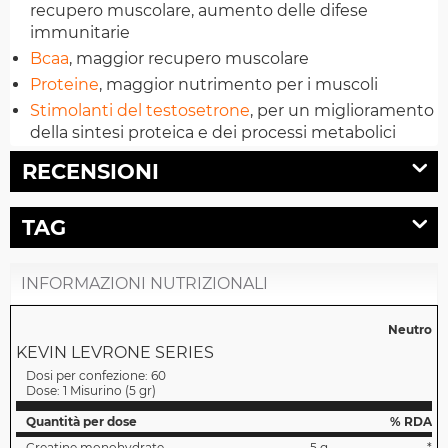
recupero muscolare, aumento delle difese
immunitarie
Bcaa
, maggior recupero muscolare
Proteine
, maggior nutrimento per i muscoli
Stimolanti del testosetrone
, per un miglioramento
della sintesi proteica e dei processi metabolici
RECENSIONI
TAG
INFORMAZIONI NUTRIZIONALI
Neutro
KEVIN LEVRONE SERIES
Dosi per confezione:
60
Dose:
1 Misurino
(
5 gr
)
Quantità per dose
% RDA
Creatine monohydrate
5 g
*