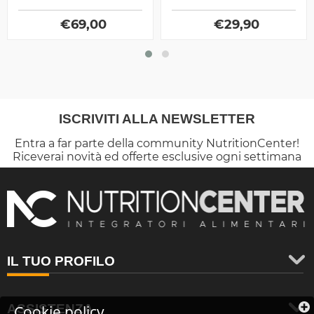
Brevettate e carboidrati
e sulla spinta
arricchita con stimolatori...
neurotrasmissiva, è
€
69,00
indicato sia in massa...
€
29,90
ISCRIVITI ALLA NEWSLETTER
Entra a far parte della community NutritionCenter!
Riceverai novità ed offerte esclusive ogni settimana
IL TUO PROFILO
ASSISTENZA
Cookie policy