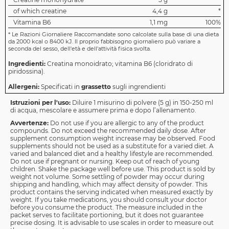
of which creatine
4,4 g
*
Vitamina B6
1,1 mg
100%
*
Le Razioni Giornaliere Raccomandate sono calcolate sulla base di una dieta
da 2000 kcal o 8400 kJ. Il proprio fabbisogno giornaliero può variare a
seconda del sesso, dell'età e dell'attività fisica svolta.
Ingredienti:
Creatina monoidrato; vitamina B6 (cloridrato di
piridossina).
Allergeni:
Specificati in
grassetto
sugli ingrendienti
Istruzioni per l'uso:
Diluire 1 misurino di polvere (5 g) in 150-250 ml
di acqua, mescolare e assumere prima e dopo l’allenamento.
Avvertenze:
Do not use if you are allergic to any of the product
compounds. Do not exceed the recommended daily dose. After
supplement consumption weight increase may be observed. Food
supplements should not be used as a substitute for a varied diet. A
varied and balanced diet and a healthy lifestyle are recommended.
Do not use if pregnant or nursing. Keep out of reach of young
children. Shake the package well before use. This product is sold by
weight not volume. Some settling of powder may occur during
shipping and handling, which may affect density of powder. This
product contains the serving indicated when measured exactly by
weight. If you take medications, you should consult your doctor
before you consume the product. The measure included in the
packet serves to facilitate portioning, but it does not guarantee
precise dosing. It is advisable to use scales in order to measure out