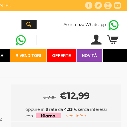
,90€
Assistenza Whatsapp
HI
RIVENDITORI
OFFERTE
NOVITÀ
€
12,99
€
17,00
oppure in
3
rate da
4.33
€ senza interessi
con
vedi info »
2