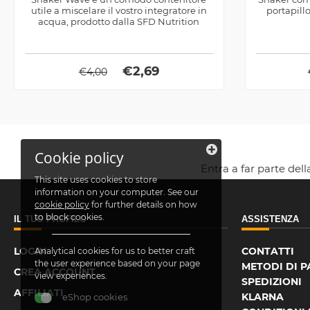
utile a miscelare il vostro integratore in
portapill
acqua, prodotto dalla SFD Nutrition
€
2,69
€
4,00
Cookie policy
Entra a far parte del
This site uses cookies to store
information on your computer. See our
cookie policy
for further details on how
to block cookies.
IL TUO PROFILO
ASSISTENZA
LOGIN
CONTATTI
Analytical cookies for us to better craft
the user experience based on your page
METODI DI 
CREA ACCOUNT
view experiences.
SPEDIZIONI
AFFILIATI
KLARNA
eShop cookies