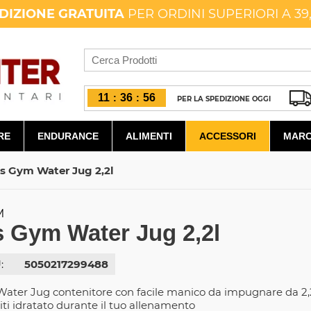
DIZIONE GRATUITA
PER ORDINI SUPERIORI A 39
11
36
55
:
:
PER LA SPEDIZIONE OGGI
RE
ENDURANCE
ALIMENTI
ACCESSORI
MARC
's Gym Water Jug 2,2l
M
s Gym Water Jug 2,2l
:
5050217299488
ater Jug contenitore con facile manico da impugnare da 2,
niti idratato durante il tuo allenamento