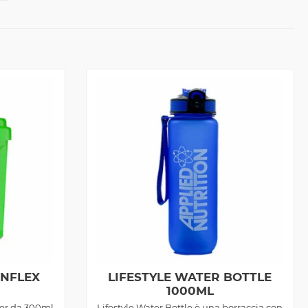
ONFLEX
LIFESTYLE WATER BOTTLE
1000ML
er da 300ml
Lifestyle Water Bottle è una borraccia con