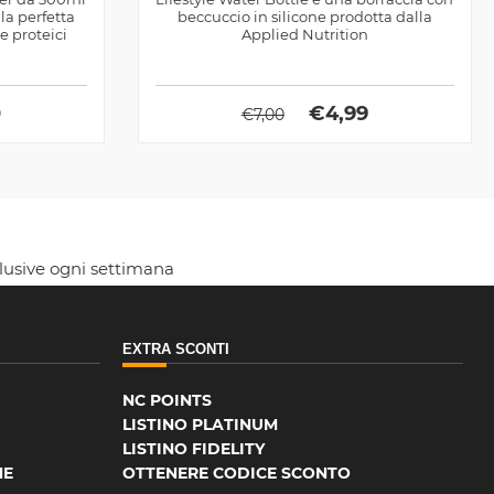
la perfetta
beccuccio in silicone prodotta dalla
e proteici
Applied Nutrition
0
€
4,99
€
7,00
clusive ogni settimana
EXTRA SCONTI
NC POINTS
LISTINO PLATINUM
LISTINO FIDELITY
NE
OTTENERE CODICE SCONTO