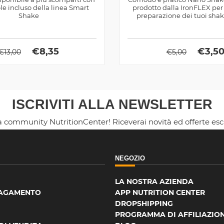
ole incluso della linea Smart
prodotto dalla IronFLEX per 
Shake
preparazione dei tuoi shak
€
8,35
€
3,5
€
13,00
€
5,00
ISCRIVITI ALLA NEWSLETTER
la community NutritionCenter! Riceverai novità ed offerte es
NEGOZIO
LA NOSTRA AZIENDA
PAGAMENTO
APP NUTRITION CENTER
DROPSHIPPING
PROGRAMMA DI AFFILIAZIO