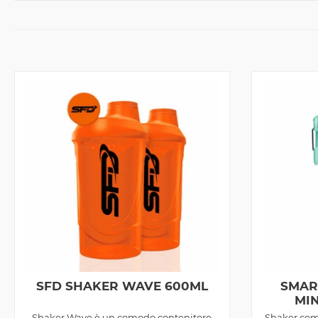
SFD SHAKER WAVE 600ML
SMAR
MI
Shaker Wave è un comodo contenitore
Shaker com