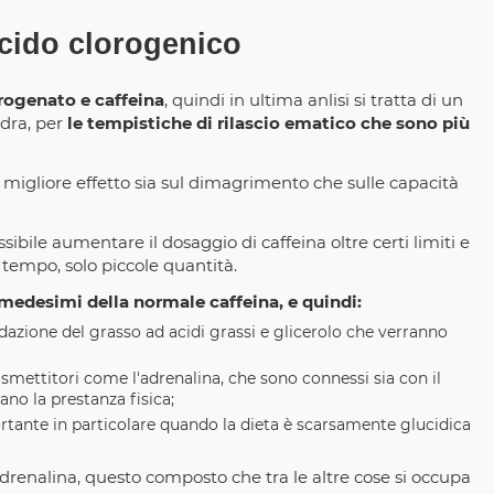
cido clorogenico
rogenato e caffeina
, quindi in ultima anlisi si tratta di un
nidra, per
le tempistiche di rilascio ematico che sono più
migliore effetto sia sul dimagrimento che sulle capacità
sibile aumentare il dosaggio di caffeina oltre certi limiti e
i tempo, solo piccole quantità.
i medesimi della normale caffeina, e quindi:
adazione del grasso ad acidi grassi e glicerolo che verranno
asmettitori come l'adrenalina, che sono connessi sia con il
no la prestanza fisica;
rtante in particolare quando la dieta è scarsamente glucidica
renalina, questo composto che tra le altre cose si occupa