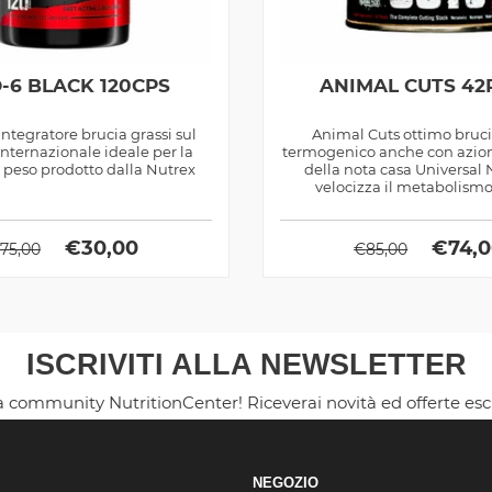
O-6 BLACK 120CPS
ANIMAL CUTS 42
 integratore brucia grassi sul
Animal Cuts ottimo bruci
nternazionale ideale per la
termogenico anche con azio
i peso prodotto dalla Nutrex
della nota casa Universal N
velocizza il metabolismo
€
30,00
€
74,
75,00
€
85,00
ISCRIVITI ALLA NEWSLETTER
la community NutritionCenter! Riceverai novità ed offerte es
NEGOZIO