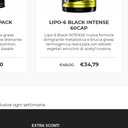
PACK
LIPO-6 BLACK INTENSE
60CAP
a grassi
Lipo-6 Black INTENSE nuova formula
ne drenante
dimgrante metabolica e brucia grassi
utrition,
termogenica realizzata con estratti
 basale
vegetali arricchiti di acetyl tirosina,
ottimo...
00
€
34,79
€
48,00
clusive ogni settimana
EXTRA SCONTI