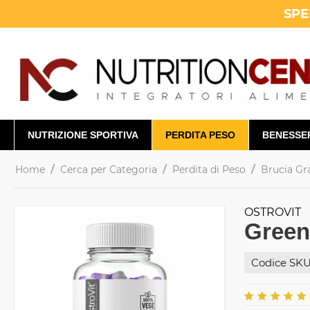
SPE
NUTRIZIONE SPORTIVA
PERDITA PESO
BENESSE
/
/
/
Home
Cerca per Categoria
Perdita di Peso
Brucia Gr
OSTROVIT
Green
Codice SKU