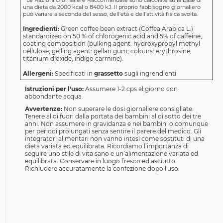
*
Le Razioni Giornaliere Raccomandate sono calcolate sulla base di
una dieta da 2000 kcal o 8400 kJ. Il proprio fabbisogno giornaliero
può variare a seconda del sesso, dell'età e dell'attività fisica svolta.
Ingredienti:
Green coffee bean extract (Coffea Arabica L.)
standardized on 50 % of chlorogenic acid and 5% of caffeine,
coating composition (bulking agent: hydroxypropyl methyl
cellulose; gelling agent: gellan gum; colours: erythrosine,
titanium dioxide, indigo carmine).
Allergeni:
Specificati in
grassetto
sugli ingrendienti
Istruzioni per l'uso:
Assumere 1-2 cps al giorno con
abbondante acqua.
Avvertenze:
Non superare le dosi giornaliere consigliate.
Tenere al di fuori dalla portata dei bambini al di sotto dei tre
anni. Non assumere in gravidanza e nei bambini o comunque
per periodi prolungati senza sentire il parere del medico. Gli
integratori alimentari non vanno intesi come sostituti di una
dieta variata ed equilibrata. Ricordiamo l’importanza di
seguire uno stile di vita sano e un’alimentazione variata ed
equilibrata. Conservare in luogo fresco ed asciutto.
Richiudere accuratamente la confezione dopo l'uso.