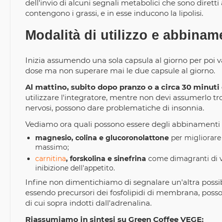
dell'invio di alcuni segnali metabolici che sono diretti
contengono i grassi, e in esse inducono la lipolisi.
Modalità di utilizzo e abbina
Inizia assumendo una sola capsula al giorno per poi val
dose ma non superare mai le due capsule al giorno.
Al mattino, subito dopo pranzo o a circa 30 minuti
utilizzare l'integratore, mentre non devi assumerlo tro
nervosi, possono dare problematiche di insonnia.
Vediamo ora quali possono essere degli abbinamenti si
magnesio, colina e glucoronolattone
per migliorare 
massimo;
carnitina
, forskolina e sinefrina
come dimagranti di ve
inibizione dell'appetito.
Infine non dimentichiamo di segnalare un'altra possib
essendo precursori dei fosfolipidi di membrana, posso
di cui sopra indotti dall'adrenalina.
Riassumiamo in sintesi su Green Coffee VEGE: