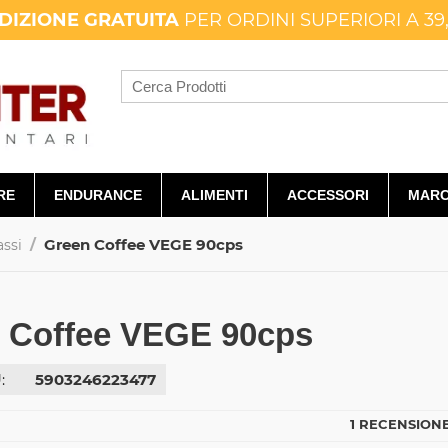
DIZIONE GRATUITA
PER ORDINI SUPERIORI A 39
RE
ENDURANCE
ALIMENTI
ACCESSORI
MARC
/
Green Coffee VEGE 90cps
assi
 Coffee VEGE 90cps
:
5903246223477
1 RECENSIONE