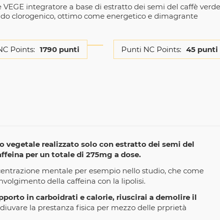
 VEGE integratore a base di estratto dei semi del caffè verd
acido clorogenico, ottimo come energetico e dimagrante
NC Points:
1790 punti
Punti NC Points:
45 punti
o vegetale realizzato solo con estratto dei semi del
affeina per un totale di 275mg a dose.
oncentrazione mentale per esempio nello studio, che come
volgimento della caffeina con la lipolisi.
orto in carboidrati e calorie, riuscirai a demolire il
uvare la prestanza fisica per mezzo delle prprietà