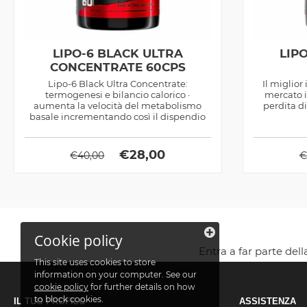
LIPO-6 BLACK ULTRA
LIP
CONCENTRATE 60CPS
Lipo-6 Black Ultra Concentrate:
Il miglior
termogenesi e bilancio calorico ·
mercato i
aumenta la velocità del metabolismo
perdita d
basale incrementando così il dispendio
calorico a...
€
28,00
€
40,00
€
Cookie policy
Entra a far parte del
This site uses cookies to store
information on your computer. See our
cookie policy
for further details on how
to block cookies.
IL TUO PROFILO
ASSISTENZA