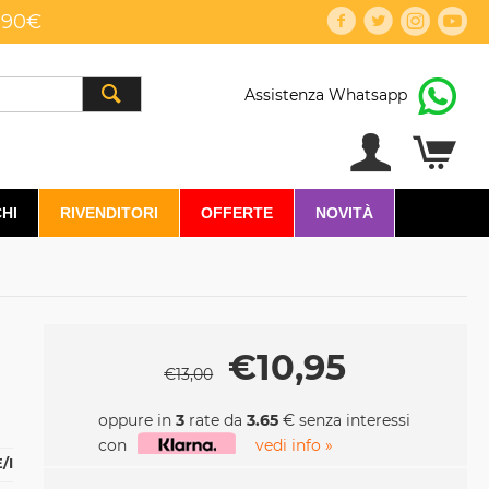
,90€
Assistenza Whatsapp
HI
RIVENDITORI
OFFERTE
NOVITÀ
€
10,95
€
13,00
oppure in
3
rate da
3.65
€ senza interessi
con
vedi info »
/I