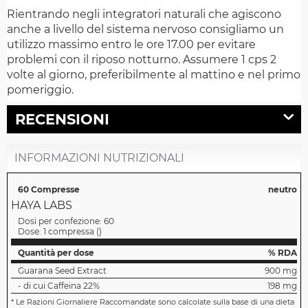
Rientrando negli integratori naturali che agiscono
anche a livello del sistema nervoso consigliamo un
utilizzo massimo entro le ore 17.00 per evitare
problemi con il riposo notturno. Assumere 1 cps 2
volte al giorno, preferibilmente al mattino e nel primo
pomeriggio.
RECENSIONI
INFORMAZIONI NUTRIZIONALI
60 Compresse
neutro
HAYA LABS
Dosi per confezione:
60
Dose:
1 compressa
(
)
Quantità per dose
% RDA
Guarana Seed Extract
900 mg
- di cui Caffeina 22%
198 mg
*
Le Razioni Giornaliere Raccomandate sono calcolate sulla base di una dieta