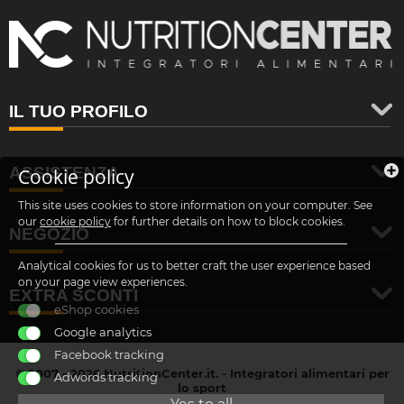
IL TUO PROFILO
ASSISTENZA
Cookie policy
This site uses cookies to store information on your computer. See
our
cookie policy
for further details on how to block cookies.
NEGOZIO
Analytical cookies for us to better craft the user experience based
on your page view experiences.
EXTRA SCONTI
eShop cookies
Google analytics
Facebook tracking
© 2007 - 2026 NutritionCenter.it. - Integratori alimentari per
Adwords tracking
lo sport
customer@nutritioncenter.it