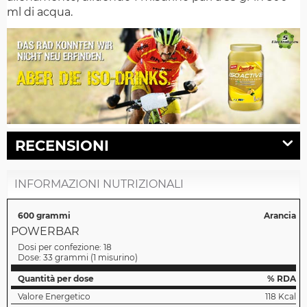
ml di acqua.
RECENSIONI
INFORMAZIONI NUTRIZIONALI
600 grammi
Arancia
POWERBAR
Dosi per confezione:
18
Dose:
33 grammi
(
1 misurino
)
Quantità per dose
% RDA
Valore Energetico
118 Kcal