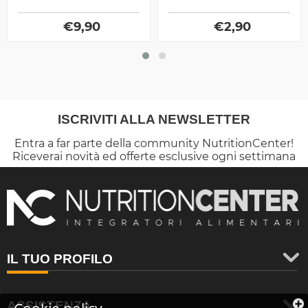
bevande idratanti a base
prestazione ed il
di minerali e vitamine,
recupero. Zero contenuto
privo di carboidrati
€
9,90
calorico
€
2,90
ISCRIVITI ALLA NEWSLETTER
Entra a far parte della community NutritionCenter!
Riceverai novità ed offerte esclusive ogni settimana
IL TUO PROFILO
ASSISTENZA