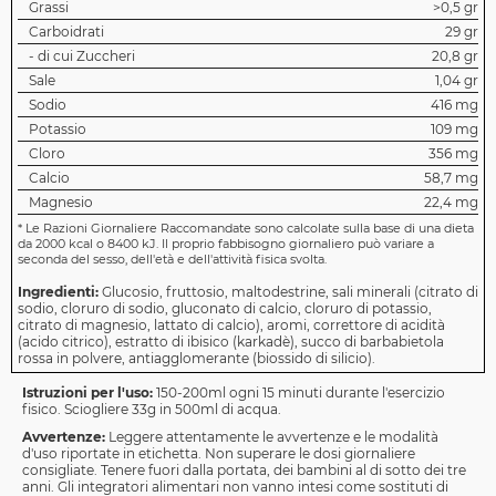
Grassi
>0,5 gr
Carboidrati
29 gr
- di cui Zuccheri
20,8 gr
Sale
1,04 gr
Sodio
416 mg
Potassio
109 mg
Cloro
356 mg
Calcio
58,7 mg
Magnesio
22,4 mg
*
Le Razioni Giornaliere Raccomandate sono calcolate sulla base di una dieta
da 2000 kcal o 8400 kJ. Il proprio fabbisogno giornaliero può variare a
seconda del sesso, dell'età e dell'attività fisica svolta.
Ingredienti:
Glucosio, fruttosio, maltodestrine, sali minerali (citrato di
sodio, cloruro di sodio, gluconato di calcio, cloruro di potassio,
citrato di magnesio, lattato di calcio), aromi, correttore di acidità
(acido citrico), estratto di ibisico (karkadè), succo di barbabietola
rossa in polvere, antiagglomerante (biossido di silicio).
Istruzioni per l'uso:
150-200ml ogni 15 minuti durante l'esercizio
fisico. Sciogliere 33g in 500ml di acqua.
Avvertenze:
Leggere attentamente le avvertenze e le modalità
d'uso riportate in etichetta. Non superare le dosi giornaliere
consigliate. Tenere fuori dalla portata, dei bambini al di sotto dei tre
anni. Gli integratori alimentari non vanno intesi come sostituti di