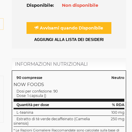
Disponibile:
Non disponibile
Avvisami quando Disponibile
AGGIUNGI ALLA LISTA DEI DESIDERI
INFORMAZIONI NUTRIZIONALI
90 compresse
Neutro
NOW FOODS
Dosi per confezione:
90
Dose:
1 capsula
(
)
Quantità per dose
% RDA
L-teanina
100 mg
Estratto di tè verde decaffeinato (Camelia
250 mg
sinensis)
*
Le Razioni Giornaliere Raccomandate sono calcolate sulla base di