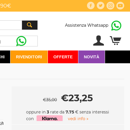
,90€
Assistenza Whatsapp
HI
RIVENDITORI
OFFERTE
NOVITÀ
€
23,25
€
35,00
oppure in
3
rate da
7.75
€ senza interessi
con
vedi info »
/I