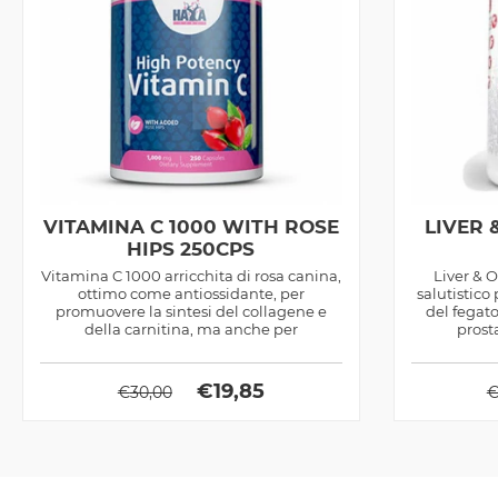
VITAMINA C 1000 WITH ROSE
LIVER
HIPS 250CPS
Vitamina C 1000 arricchita di rosa canina,
Liver & 
ottimo come antiossidante, per
salutistico
promuovere la sintesi del collagene e
del fegato
della carnitina, ma anche per
prosta
amplificare...
€
19,85
€
30,00