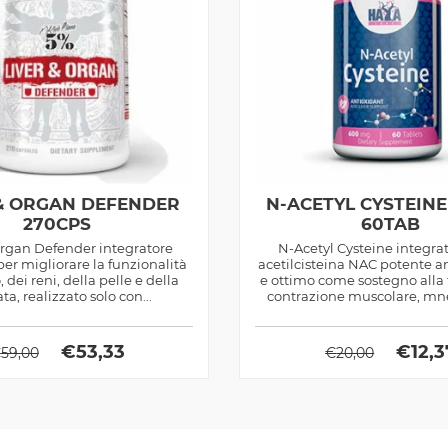
 & ORGAN DEFENDER
N-ACETYL CYSTEIN
270CPS
60TAB
Organ Defender integratore
N-Acetyl Cysteine integrat
 per migliorare la funzionalità
acetilcisteina NAC potente a
, dei reni, della pelle e della
e ottimo come sostegno alla 
ta, realizzato solo con...
contrazione muscolare, m
uditiva
€
53,33
€
12,3
€
59,00
€
20,00