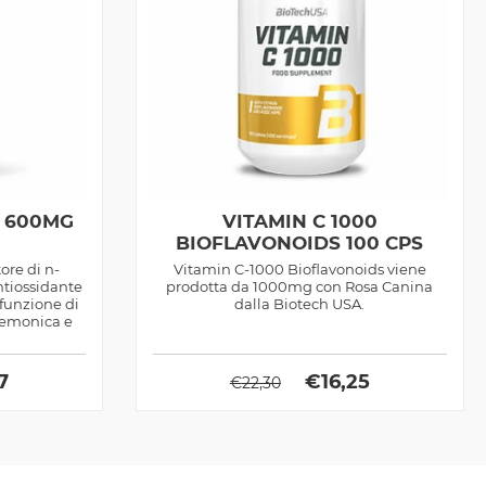
E 600MG
VITAMIN C 1000
BIOFLAVONOIDS 100 CPS
ore di n-
Vitamin C-1000 Bioflavonoids viene
ntiossidante
prodotta da 1000mg con Rosa Canina
funzione di
dalla Biotech USA.
nemonica e
7
€
16,25
€
22,30