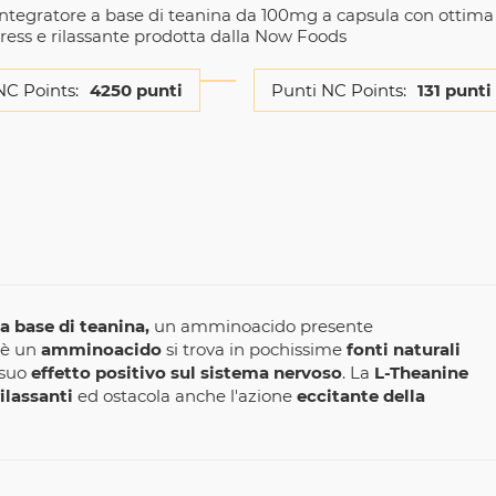
ntegratore a base di teanina da 100mg a capsula con ottima
tress e rilassante prodotta dalla Now Foods
NC Points:
4250 punti
Punti NC Points:
131 punti
a base di teanina,
un amminoacido presente
 è un
amminoacido
si trova in pochissime
fonti naturali
 suo
effetto positivo sul sistema nervoso
. La
L-Theanine
ilassanti
ed ostacola anche l'azione
eccitante della