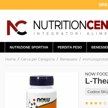
SPE
NUTRIZIONE SPORTIVA
PERDITA PESO
BENESSE
/
/
/
Home
Cerca per Categoria
Benessere
Immunoprotetto
NOW FOO
L-The
Codice SKU