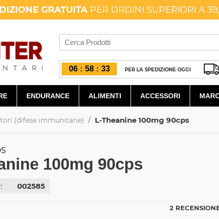
DIZIONE GRATUITA
PER ORDINI SUPERIORI A 39
06
58
32
:
:
PER LA SPEDIZIONE OGGI
RE
ENDURANCE
ALIMENTI
ACCESSORI
MARC
/
L-Theanine 100mg 90cps
ri (difese immunitarie)
DS
anine 100mg 90cps
:
002585
2 RECENSIONE