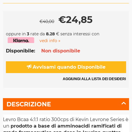
€
24,85
€
40,00
oppure in
3
rate da
8.28
€ senza interessi con
vedi info »
Disponibile:
Non disponibile
Avvisami quando Disponibile
AGGIUNGI ALLA LISTA DEI DESIDERI
DESCRIZIONE
Levro Bcaa 4:1:1 ratio 300cps di Kevin Levrone Series è
un
prodotto a base di amminoacidi ramificati di