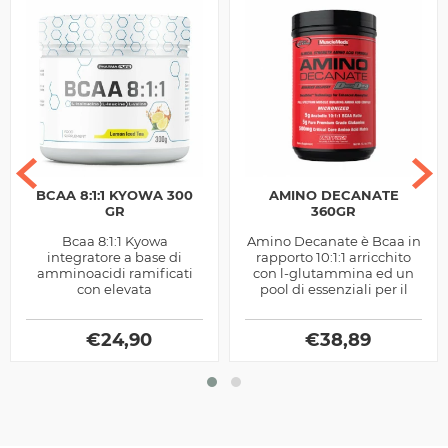
BCAA 8:1:1 KYOWA 300
AMINO DECANATE
GR
360GR
Bcaa 8:1:1 Kyowa
Amino Decanate è Bcaa in
integratore a base di
rapporto 10:1:1 arricchito
amminoacidi ramificati
con l-glutammina ed un
con elevata
pool di essenziali per il
concentrazione di leucina
sostegno alla sintesi
ideali per migliorare il
proteica, ottimo pre e
nutrimento muscolare,
€
24,90
€
post...
38,89
prodotto...