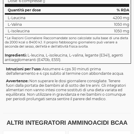
Dose:
6 compresse
(
)
Quantità per dose
% RDA
L-Leucina
4200 mg
L-Valina
1050 mg
L-Isoleucina
1050 mg
*
Le Razioni Giornaliere Raccomandate sono calcolate sulla base di una dieta
da 2000 kcal o 8400 kJ. Il proprio fabbisogno giornaliero può variare a
seconda del sesso, dell'età e dell'attività fisica svolta.
Ingredienti:
L-leucina, L-isoleucina, L-valina, legante (E341), agenti
antiagglomeranti (E470b, E551).
Istruzioni per l'uso:
Assumere 4 cps 30 minuti prima
dell'allenamento e 4 cps subito al termine con abbondante acqua.
Avvertenze:
Non superare le dosi giornaliere consigliate. Tenere
fuori dalla portata dei bambini al di sotto dei tre anni. Gli integratori
alimentari non vanno intesi come sostituti di una dieta variata ed
equilibrata. Non utilizzare in gravidanza e nei bambini o comunque
per periodi prolungati senza sentire il parere del medico.
ALTRI INTEGRATORI AMMINOACIDI BCAA