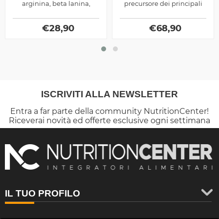
arginina, beta lanina,
precursore dei principali
attivatori ormonali e
ormoni anabolici e
stimolanti adattogeni,
lipolitici lo rendono uno
fornisce energia,...
€
28,90
€
dei...
68,90
ISCRIVITI ALLA NEWSLETTER
Entra a far parte della community NutritionCenter!
Riceverai novità ed offerte esclusive ogni settimana
IL TUO PROFILO