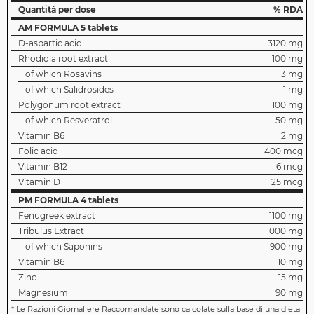
Quantità per dose
% RDA
AM FORMULA 5 tablets
D-aspartic acid
3120 mg
Rhodiola root extract
100 mg
of which Rosavins
3 mg
of which Salidrosides
1 mg
Polygonum root extract
100 mg
of which Resveratrol
50 mg
Vitamin B6
2 mg
Folic acid
400 mcg
Vitamin B12
6 mcg
Vitamin D
25 mcg
PM FORMULA 4 tablets
Fenugreek extract
1100 mg
Tribulus Extract
1000 mg
of which Saponins
900 mg
Vitamin B6
10 mg
Zinc
15 mg
Magnesium
90 mg
*
Le Razioni Giornaliere Raccomandate sono calcolate sulla base di una dieta