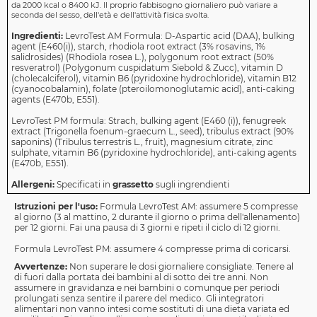
da 2000 kcal o 8400 kJ. Il proprio fabbisogno giornaliero può variare a
seconda del sesso, dell'età e dell'attività fisica svolta.
Ingredienti:
LevroTest AM Formula: D-Aspartic acid (DAA), bulking
agent (E460(i)), starch, rhodiola root extract (3% rosavins, 1%
salidrosides) (Rhodiola rosea L.), polygonum root extract (50%
resveratrol) (Polygonum cuspidatum Siebold & Zucc), vitamin D
(cholecalciferol), vitamin B6 (pyridoxine hydrochloride), vitamin B12
(cyanocobalamin), folate (pteroilomonoglutamic acid), anti-caking
agents (E470b, E551).
LevroTest PM formula: Strach, bulking agent (E460 (i)), fenugreek
extract (Trigonella foenum-graecum L., seed), tribulus extract (90%
saponins) (Tribulus terrestris L., fruit), magnesium citrate, zinc
sulphate, vitamin B6 (pyridoxine hydrochloride), anti-caking agents
(E470b, E551).
Allergeni:
Specificati in
grassetto
sugli ingrendienti
Istruzioni per l'uso:
Formula LevroTest AM: assumere 5 compresse
al giorno (3 al mattino, 2 durante il giorno o prima dell'allenamento)
per 12 giorni. Fai una pausa di 3 giorni e ripeti il ​​ciclo di 12 giorni.
Formula LevroTest PM: assumere 4 compresse prima di coricarsi.
Avvertenze:
Non superare le dosi giornaliere consigliate. Tenere al
di fuori dalla portata dei bambini al di sotto dei tre anni. Non
assumere in gravidanza e nei bambini o comunque per periodi
prolungati senza sentire il parere del medico. Gli integratori
alimentari non vanno intesi come sostituti di una dieta variata ed