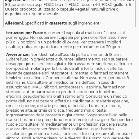
80, ipromellosa qsp, FD&C blu n.1, FD&C rosso n.40, FD&C giallo n. 6.
Questo prodotto utilizza solo capsule vegetali naturali prive di
ingredienti d'origine animale.
Allergeni:
Specificati in
grassetto
sugli ingrendienti
Istruzioni per l'uso:
Assumere 1 capsula al mattino e 1 capsula al
pomeriggio. Non superare 1 capsula per porzione. Non assumere
più di 2 porzioni in un periodo di 24 ore. Per ottenere i migliori
risultati, utilizzare quotidianamente per un minimo di 30 giorni.
Avvertenze:
Non destinato all'uso da parte di minori di 18 anni.
Evitare l'uso in gravidanza o durante l'allattamento. Non superare il
dosaggio giornaliero consigliato. Non assumere sinefrina, caffeina o
composti stimolanti per la tiroide da altre fonti, inclusi caffè, tè,
bevande gassate e altri integratori alimentari o farmaci contenenti
fenilefrina o caffeina. Contiene caffeina. Non assumere per più di 8
settimane. Consultare un medico prima dell'uso in caso di
assunzione di MAO inibitori, antidepressivi, aspirina, farmaci non
steroidei anti-infiammatori o prodotti contenenti fenilefrina,
efedrina, pseudoefedrina o altri stimolanti. Consultare un medico
prima dell'uso nei pazienti affetti da cardiopatie, malattie epatiche,
renali o tiroidee, disturbi psichici, difficoltà ad urinare, diabete,
pressione alta, aritmia cardiaca, frequenti mal di testa,
ingrossamento della prostata o glaucoma. Sospendere l'uso nelle
due settimane che precedono un intervento chirurgico. Sospendere
l'uso e consultare immediatamente un professionista della salute
qualora dovessero verificarsi effetti collaterali quali battito
accelerato, giramenti di testa, forte mal di testa, respiro affannoso o
sintomi simili. Poiché ciascuno è diverso, il risultato può variare da