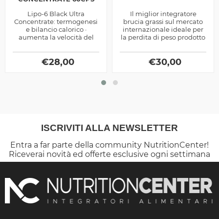
Lipo-6 Black Ultra
Il miglior integratore
Concentrate: termogenesi
brucia grassi sul mercato
e bilancio calorico ·
internazionale ideale per
aumenta la velocità del
la perdita di peso prodotto
metabolismo basale
dalla Nutrex
incrementando così il
dispendio calorico a...
€
28,00
€
30,00
ISCRIVITI ALLA NEWSLETTER
Entra a far parte della community NutritionCenter!
Riceverai novità ed offerte esclusive ogni settimana