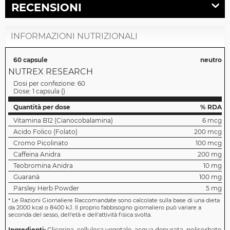
RECENSIONI
INFORMAZIONI NUTRIZIONALI
60 capsule
neutro
NUTREX RESEARCH
Dosi per confezione:
60
Dose:
1 capsula
(
)
Quantità per dose
% RDA
Vitamina B12 (Cianocobalamina)
6 mcg
Acido Folico (Folato)
200 mcg
Cromo Picolinato
100 mcg
Caffeina Anidra
200 mg
Teobromina Anidra
10 mg
Guaranà
100 mg
Parsley Herb Powder
5 mg
*
Le Razioni Giornaliere Raccomandate sono calcolate sulla base di una dieta
da 2000 kcal o 8400 kJ. Il proprio fabbisogno giornaliero può variare a
seconda del sesso, dell'età e dell'attività fisica svolta.
Ingredienti:
Glicerina, cellulosa vegetale, acqua depurata, polisorbato