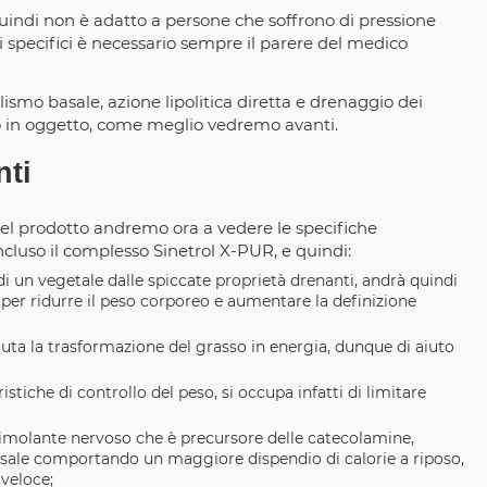
quindi non è adatto a persone che soffrono di pressione
si specifici è necessario sempre il parere del medico
smo basale, azione lipolitica diretta e drenaggio dei
nto in oggetto, come meglio vedremo avanti.
nti
 del prodotto andremo ora a vedere le specifiche
incluso il complesso Sinetrol X-PUR, e quindi:
 di un vegetale dalle spiccate proprietà drenanti, andrà quindi
per ridurre il peso corporeo e aumentare la definizione
 aiuta la trasformazione del grasso in energia, dunque di aiuto
istiche di controllo del peso, si occupa infatti di limitare
stimolante nervoso che è precursore delle catecolamine,
ale comportando un maggiore dispendio di calorie a riposo,
veloce;