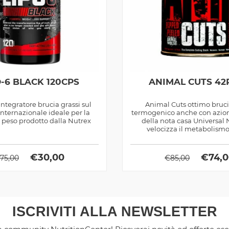
O-6 BLACK 120CPS
ANIMAL CUTS 42
 integratore brucia grassi sul
Animal Cuts ottimo bruci
nternazionale ideale per la
termogenico anche con azio
i peso prodotto dalla Nutrex
della nota casa Universal N
velocizza il metabolismo
€
30,00
€
74,
75,00
€
85,00
ISCRIVITI ALLA NEWSLETTER