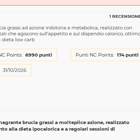
1 RECENSIONE
ia grassi ad azione inibitoria e metabolica, realizzato con
tali che agiscono sull'appetito e sul dispendio calorico, ottim
a dieta low carb
NC Points:
6990 punti
Punti NC Points:
174 punti
31/10/2026
imagrante brucia grassi a molteplice azione, realizzato
to alla dieta ipocalorica e a regolari sessioni di