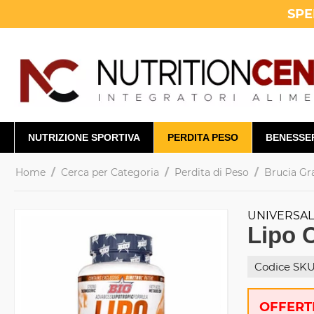
SPE
NUTRIZIONE SPORTIVA
PERDITA PESO
BENESSE
/
/
/
Home
Cerca per Categoria
Perdita di Peso
Brucia Gr
UNIVERSA
Lipo 
Codice SKU
OFFERTE