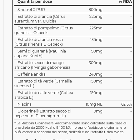
Quantità per dose
% RDA
Sinetrol X PUR
900mg
-
Estratto di arancia (Citrus
225mg
-
aurantium var. Dulcis)
Estratto di pompelmo (Citrus
225mg
-
grandis L. Osbeck
Estratto di arancia rossa
135mg
-
(Citrus sinensis L. Osbeck)
Semi di guaranà (Paullinia
90mg
-
cupana Kunth)
Estratto secco di mango
300mg
-
africano (Irvingia gabonensis)
Caffeina anidra
240mg
-
Estratto di tè verde (Camellia
150mg
-
sinensis L.)
Estratto di caffè verde (Coffea
150mg
-
arabica L.)
Niacina
10mg NE
62,5%
Bioperine® Estratto secco di
9mg
-
pepe nero (Piper nigrum L.)
*
Le Razioni Giornaliere Raccomandate sono calcolate sulla base di
una dieta da 2000 kcal o 8400 kJ. Il proprio fabbisogno giornaliero
può variare a seconda del sesso, dell'età e dell'attività fisica svolta.