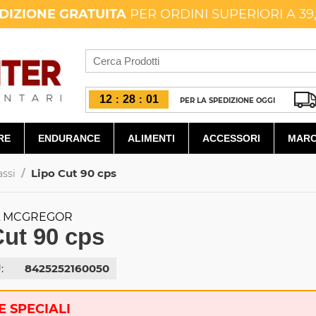
DIZIONE GRATUITA
PER ORDINI SUPERIORI A 39
12
28
00
:
:
PER LA SPEDIZIONE OGGI
RE
ENDURANCE
ALIMENTI
ACCESSORI
MARC
/
Lipo Cut 90 cps
assi
L MCGREGOR
Cut 90 cps
:
8425252160050
 SPECIALI