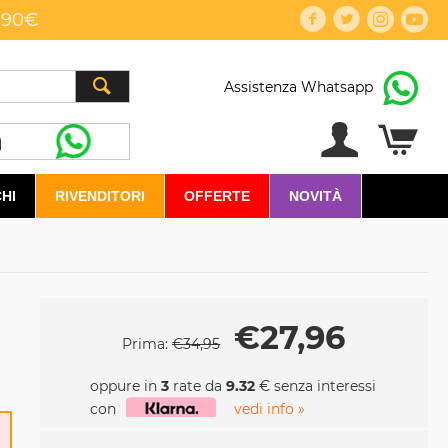
,90€
Assistenza Whatsapp
HI
RIVENDITORI
OFFERTE
NOVITÀ
€
27,96
Prima:
€
34,95
oppure in
3
rate da
9.32
€ senza interessi
con
vedi info »