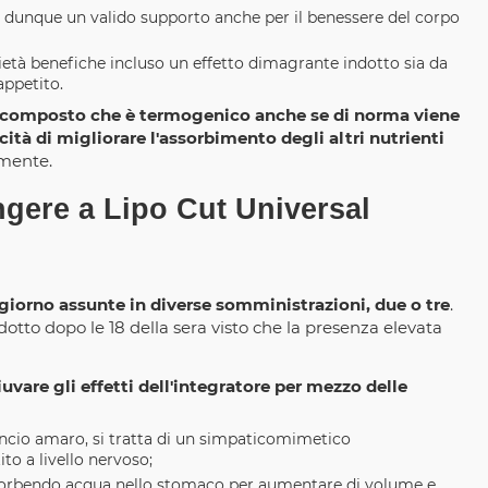
, dunque un valido supporto anche per il benessere del corpo
rietà benefiche incluso un effetto dimagrante indotto sia da
appetito.
, composto che è termogenico anche se di norma viene
ità di migliorare l'assorbimento degli altri nutrienti
emente.
ere a Lipo Cut Universal
 giorno assunte in diverse somministrazioni, due o tre
.
tto dopo le 18 della sera visto che la presenza elevata
vare gli effetti dell'integratore per mezzo delle
rancio amaro, si tratta di un simpaticomimetico
to a livello nervoso;
assorbendo acqua nello stomaco per aumentare di volume e