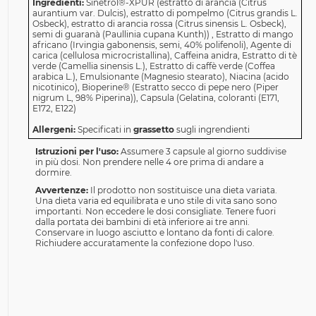
Ingredienti:
Sinetrol®-XPUR (estratto di arancia (Citrus
aurantium var. Dulcis), estratto di pompelmo (Citrus grandis L.
Osbeck), estratto di arancia rossa (Citrus sinensis L. Osbeck),
semi di guaranà (Paullinia cupana Kunth)) , Estratto di mango
africano (Irvingia gabonensis, semi, 40% polifenoli), Agente di
carica (cellulosa microcristallina), Caffeina anidra, Estratto di tè
verde (Camellia sinensis L.), Estratto di caffè verde (Coffea
arabica L.), Emulsionante (Magnesio stearato), Niacina (acido
nicotinico), Bioperine® (Estratto secco di pepe nero (Piper
nigrum L, 98% Piperina)), Capsula (Gelatina, coloranti (E171,
E172, E122)
Allergeni:
Specificati in
grassetto
sugli ingrendienti
Istruzioni per l'uso:
Assumere 3 capsule al giorno suddivise
in più dosi. Non prendere nelle 4 ore prima di andare a
dormire.
Avvertenze:
Il prodotto non sostituisce una dieta variata.
Una dieta varia ed equilibrata e uno stile di vita sano sono
importanti. Non eccedere le dosi consigliate. Tenere fuori
dalla portata dei bambini di età inferiore ai tre anni.
Conservare in luogo asciutto e lontano da fonti di calore.
Richiudere accuratamente la confezione dopo l'uso.