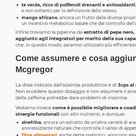
te verde, ricco di polifenoli drenanti e antiossidanti
e non soltanto per la definizione dello stesso;
mango africano
, ancora un frutto dalle diverse prop
un incentivo metabolico basale che dal controllo dell'
Infine troviamo la piperina da
estratto di pepe nero
aggiunto agli integratori per merito della sua capac
che, in questo modo, saranno utilizzato più efficient
Come assumere e cosa aggiung
Mcgregor
La dose indicata dall'azienda produttrice è di
3cps al
Non eccedere questo dosaggio e non assumere il prodo
della caffeina potrebbe dare problemi di insonnia.
Vediamo invece
come è possibile migliorare e coadiu
sinergie funzionali
con altri nutrienti, e dunque:
sinefrina
, ancora un estratto da un'altra varietà di a
anoressizzante naturale che controlla il senso di appeti
fibre alimentari
, anche dette prebiotici, agiscono 