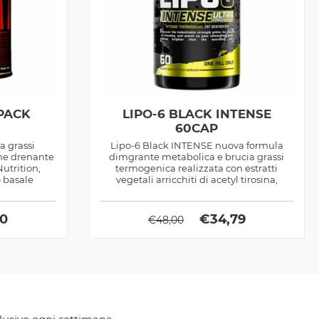
PACK
LIPO-6 BLACK INTENSE
60CAP
a grassi
Lipo-6 Black INTENSE nuova formula
ne drenante
dimgrante metabolica e brucia grassi
utrition,
termogenica realizzata con estratti
 basale
vegetali arricchiti di acetyl tirosina,
ottimo...
00
€
34,79
€
48,00