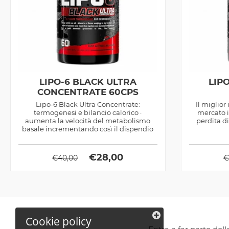
LIPO-6 BLACK ULTRA
LIP
CONCENTRATE 60CPS
Lipo-6 Black Ultra Concentrate:
Il miglior
termogenesi e bilancio calorico ·
mercato i
aumenta la velocità del metabolismo
perdita d
basale incrementando così il dispendio
calorico a...
€
28,00
€
40,00
€
Cookie policy