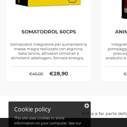
SOMATODROL 60CPS
ANIM
Somatodrol integratore per aumentare la
Integrat
massa magra realizzato con arginina,
pompaggio 
beta lanina, attivatori ormonali e
precurs
stimolanti adattogeni, fornisce energia,...
anabolici e 
€
28,90
€
45,00
€
Cookie policy
Entra a far parte del
This site uses cookies to store
information on your computer. See our