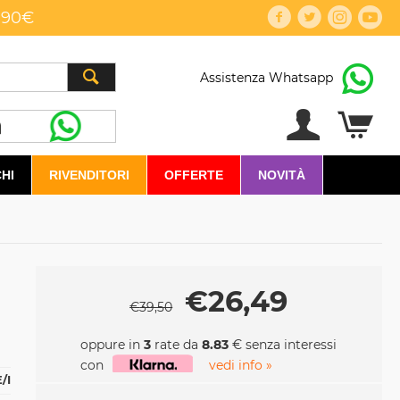
,90€
Assistenza Whatsapp
HI
RIVENDITORI
OFFERTE
NOVITÀ
€
26,49
€
39,50
oppure in
3
rate da
8.83
€ senza interessi
con
vedi info »
/I