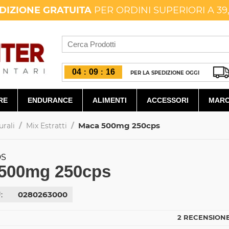
DIZIONE GRATUITA
PER ORDINI SUPERIORI A 39
04
09
16
:
:
PER LA SPEDIZIONE OGGI
RE
ENDURANCE
ALIMENTI
ACCESSORI
MARC
/
/
Maca 500mg 250cps
urali
Mix Estratti
DS
500mg 250cps
:
0280263000
2 RECENSIONE