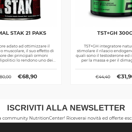
AL STAK 21 PAKS
TST+GH 300
ore adato ad ottimizzare il
TST+GH integratore natu
muscolare, il suo effetto di
stimolare il rilascio endoge
ore dei principali ormoni
quali sono il testosterone ed 
lipolitici lo rendono uno dei...
per la massa e per il dim
€
68,90
€
31,
80,00
€
44,40
ISCRIVITI ALLA NEWSLETTER
la community NutritionCenter! Riceverai novità ed offerte es