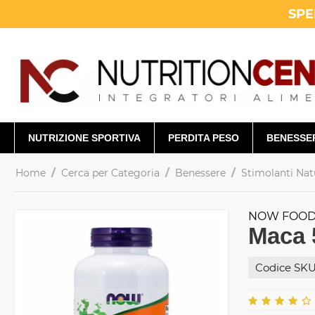
SPE
NUTRIZIONE SPORTIVA
PERDITA PESO
BENESSE
/
/
/
Home
Cerca per Categoria
Benessere
Stimolanti Nat
NOW FOO
Maca 
Codice SKU