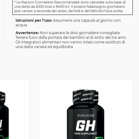
*
Le Razioni Giornaliere Raccomandate sono calcolate sulla base di
una dieta da 2000 kcal o 8400 kJ. Il proprio fabbisogno giornaliero
può variare a seconda del sesso, dell'età e dell'attività fisica svolta.
Istruzioni per l'uso:
Assumere una capsula al giorno con
acqua
Avvertenze:
Non superare le dosi giornaliere consigliate.
Tenere fuori dalla portata dei bambini al di sotto dei tre anni.
Gli integratori alimentari non vanno intesi come sostituti di
una dieta variata ed equilibrata