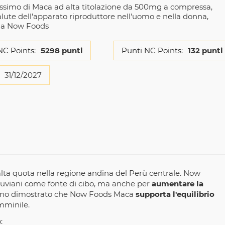
issimo di Maca ad alta titolazione da 500mg a compressa,
alute dell'apparato riproduttore nell'uomo e nella donna,
lla Now Foods
NC Points:
5298 punti
Punti NC Points:
132 punti
31/12/2027
lta quota nella regione andina del Perù centrale. Now
eruviani come fonte di cibo, ma anche per
aumentare la
 hanno dimostrato che Now Foods Maca
supporta l'equilibrio
emminile.
: