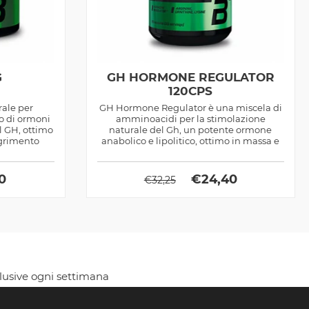
G
GH HORMONE REGULATOR
120CPS
rale per
GH Hormone Regulator è una miscela di
no di ormoni
amminoacidi per la stimolazione
il GH, ottimo
naturale del Gh, un potente ormone
agrimento
anabolico e lipolitico, ottimo in massa e
definizione
90
€
24,40
€
32,25
clusive ogni settimana