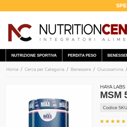
SPE
NUTRIZIONE SPORTIVA
PERDITA PESO
BENESSE
/
/
/
Home
Cerca per Categoria
Benessere
Glucosamina
HAYA LABS
MSM 5
Codice SKU