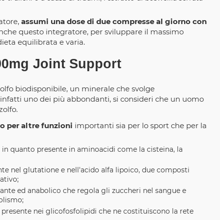
atore,
assumi una dose di due compresse al giorno con
che questo integratore, per sviluppare il massimo
ieta equilibrata e varia.
 500mg Joint Support
olfo biodisponibile, un minerale che svolge
nfatti uno dei più abbondanti, si consideri che un uomo
zolfo.
 per altre funzioni
importanti sia per lo sport che per la
in quanto presente in aminoacidi come la cisteina, la
te nel glutatione e nell'acido alfa lipoico, due composti
ativo;
ante ed anabolico che regola gli zuccheri nel sangue e
olismo;
è presente nei glicofosfolipidi che ne costituiscono la rete