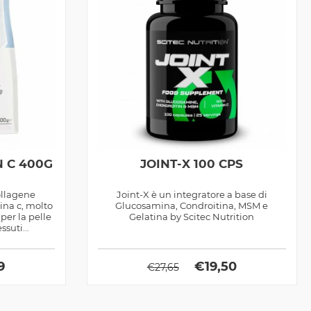
N C 400G
JOINT-X 100 CPS
ollagene
Joint-X è un integratore a base di
mina c, molto
Glucosamina, Condroitina, MSM e
per la pelle
Gelatina by Scitec Nutrition
ssuti...
9
€
19,50
€
27,65