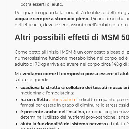
potrà esserti di aiuto.
Per quanto riguarda le modalità di utilizzo dell'integr
acqua e sempre a stomaco pieno.
Ricordiamo che an
dell'efficacia, deve essere assunto nell'ambito di una d
Altri possibili effetti di MSM
Come detto all'inizio l'MSM è un composto a base di z
numerosissime funzione metaboliche nel corpo, ed è i
adulto di 70kg arriva ad avere nel corpo circa 140g di 
Ma
vediamo come il composto possa essere di aiuto
salute, e quindi:
coadiuva la struttura cellulare dei tessuti muscolari
metionina e l'omocisteina;
ha un effetto
antiossidante
indiretto in quanto presen
famosi per essere in grado di diminuire lo stress ossid
è presente anche nell'insulina
, ormone ipoglicemizz
determina l'utilizzo dei nutrienti provocandone l'anab
aiuta la funzionalità del sistema nervoso
ed infatti 