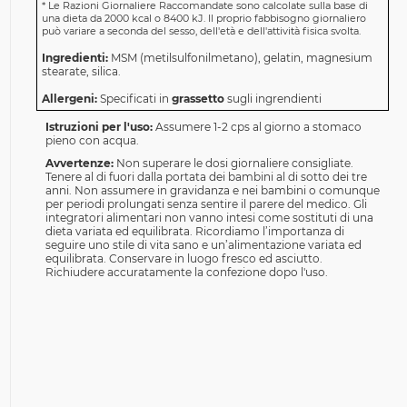
*
Le Razioni Giornaliere Raccomandate sono calcolate sulla base di
una dieta da 2000 kcal o 8400 kJ. Il proprio fabbisogno giornaliero
può variare a seconda del sesso, dell'età e dell'attività fisica svolta.
Ingredienti:
MSM (metilsulfonilmetano), gelatin, magnesium
stearate, silica.
Allergeni:
Specificati in
grassetto
sugli ingrendienti
Istruzioni per l'uso:
Assumere 1-2 cps al giorno a stomaco
pieno con acqua.
Avvertenze:
Non superare le dosi giornaliere consigliate.
Tenere al di fuori dalla portata dei bambini al di sotto dei tre
anni. Non assumere in gravidanza e nei bambini o comunque
per periodi prolungati senza sentire il parere del medico. Gli
integratori alimentari non vanno intesi come sostituti di una
dieta variata ed equilibrata. Ricordiamo l’importanza di
seguire uno stile di vita sano e un’alimentazione variata ed
equilibrata. Conservare in luogo fresco ed asciutto.
Richiudere accuratamente la confezione dopo l'uso.