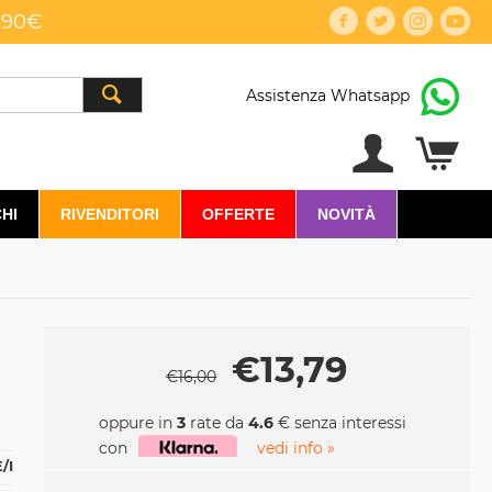
,90€
Assistenza Whatsapp
HI
RIVENDITORI
OFFERTE
NOVITÀ
€
13,79
€
16,00
oppure in
3
rate da
4.6
€ senza interessi
con
vedi info »
/I