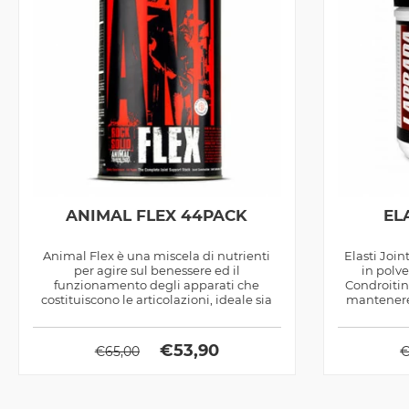
ANIMAL FLEX 44PACK
EL
Animal Flex è una miscela di nutrienti
Elasti Joi
per agire sul benessere ed il
in polv
funzionamento degli apparati che
Condroitin
costituiscono le articolazioni, ideale sia
mantenere 
come...
€
53,90
€
65,00