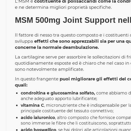
L'MSM è
costituente di polisaccaridi come la condr
e ne determina migliori proprietà specifiche.
MSM 500mg Joint Support nell
Il fattore di nesso tra questo composto e i costituenti d
sviluppa
effetti che sono apprezzabili sia per una qu
concerne la normale deambulazione.
La cartilagine serve per assorbire le sollecitazioni di 
quotidianamente esposte ed è chiaro che nel caso in cui
sono notevolmente amplificate.
In questo frangente
puoi migliorare gli effetti del
quali:
condroitina e glucosamina solfato,
come abbiamo dett
anche adeguato apporto lubrificante;
vitamina C
, micronutriente che è indispensabile per la
principale costituente del tessuto connettivo;
acido ialuronico
, altro composto che fornisce compatte
sono immerse le fibre che li costituiscono, soprattutto
acido boswellico
, se hai dolori alle articolazioni quan