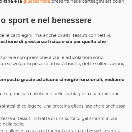
oitina e la
presenti nelle cartilagini articolari
glucosamina
o sport e nel benessere
elle cartilagini, ma anche di altri tessuti connettivi,
estione di prestanza fisica e sia per quello che
frizione e compressione a cui le articolazioni sono
 si svolgano pesanti attività fisiche, dette sollecitazioni,
 composto grazie ad alcune sinergie funzionali, vediamo
o principali costituenti delle cartilagini a cui forniscono
 sintesi di collagene, una proteina glicosilata che è anch'essa
zza ai tessuti, si tratta di una sorta di gel amorfo in cui
 nella pelle;
do ti alleni o a causa di traumi, l'estratto di boswellia serrata