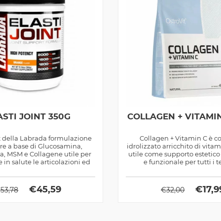
ASTI JOINT 350G
COLLAGEN + VITAMI
nt della Labrada formulazione
Collagen + Vitamin C è c
ere a base di Glucosamina,
idrolizzato arricchito di vita
a, MSM e Collagene utile per
utile come supporto estetico 
in salute le articolazioni ed
e funzionale per tutti i te
ossa
€
45,59
€
17,9
€
53,78
€
32,00