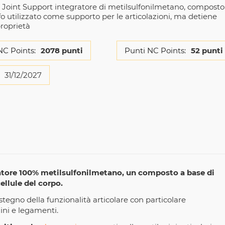
oint Support integratore di metilsulfonilmetano, composto
fo utilizzato come supporto per le articolazioni, ma detiene
proprietà
NC Points:
2078 punti
Punti NC Points:
52 punti
31/12/2027
atore 100% metilsulfonilmetano, un composto a base di
ellule del corpo.
ostegno della funzionalità articolare con particolare
dini e legamenti.