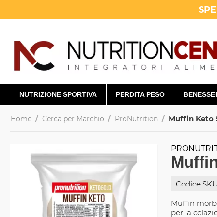
SPE
NUTRIZIONE SPORTIVA
PERDITA PESO
BENESSE
/
/
/
Muffin Keto 
Home
Cerca per Marchio
ProNutrition
PRONUTRI
Muffin
Codice SKU
Muffin morbi
per la colaz