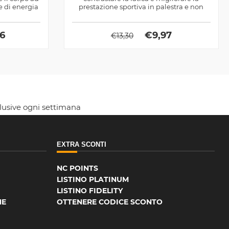
e di energia
prestazione sportiva in palestra e non
solo
46
€
9,97
€
13,30
clusive ogni settimana
EXTRA SCONTI
NC POINTS
LISTINO PLATINUM
LISTINO FIDELITY
NE
OTTENERE CODICE SCONTO