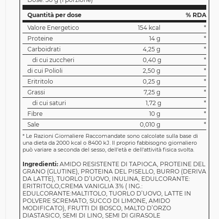
Quantità per dose
% RDA
Valore Energetico
154 kcal
*
Proteine
14 g
*
Carboidrati
4,25 g
*
di cui zuccheri
0,40 g
*
di cui Polioli
2,50 g
*
Eritritolo
0,25 g
*
Grassi
7,25 g
*
di cui saturi
1,72 g
*
Fibre
10 g
*
Sale
0,010 g
*
*
Le Razioni Giornaliere Raccomandate sono calcolate sulla base di
una dieta da 2000 kcal o 8400 kJ. Il proprio fabbisogno giornaliero
può variare a seconda del sesso, dell'età e dell'attività fisica svolta.
Ingredienti:
AMIDO RESISTENTE DI TAPIOCA, PROTEINE DEL
GRANO (GLUTINE), PROTEINA DEL PISELLO, BURRO (DERIVA
DA LATTE), TUORLO D’UOVO, INULINA, EDULCORANTE:
ERITRITOLO,CREMA VANIGLIA 3% ( ING.:
EDULCORANTE:MALTITOLO, TUORLO D’UOVO, LATTE IN
POLVERE SCREMATO, SUCCO DI LIMONE, AMIDO
MODIFICATO), FRUTTI DI BOSCO, MALTO D’ORZO
DIASTASICO, SEMI DI LINO, SEMI DI GIRASOLE