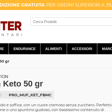
DIZIONE GRATUITA
PER ORDINI SUPERIORI A 39
RE
ENDURANCE
ALIMENTI
ACCESSORI
MARC
50 gr
TION
 Keto 50 gr
:
PRO_MUF_KET_FBMC
do e soffice, con un cuore cremoso senza zucchero. Perfetto
ione o uno spuntino gustoso, con bassissimo contenuto di