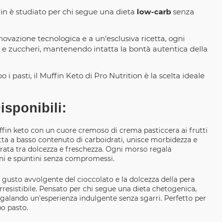
in è studiato per chi segue una dieta
low-carb
senza
novazione tecnologica e a un'esclusiva ricetta, ogni
 e zuccheri, mantenendo intatta la bontà autentica della
i pasti, il Muffin Keto di Pro Nutrition è la scelta ideale
isponibili:
fin keto con un cuore cremoso di crema pasticcera ai frutti
etta a basso contenuto di carboidrati, unisce morbidezza e
brata tra dolcezza e freschezza. Ogni morso regala
ni e spuntini senza compromessi.
l gusto avvolgente del cioccolato e la dolcezza della pera
resistibile. Pensato per chi segue una dieta chetogenica,
egalando un'esperienza indulgente senza sgarri. Perfetto per
po pasto.