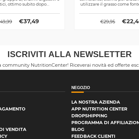
ici, ottimo subito dopo...
utilizzare il grasso come font
e a...
€
37,49
€
22,
€
49,99
€
29,95
ISCRIVITI ALLA NEWSLETTER
la community NutritionCenter! Riceverai novità ed offerte es
NEGOZIO
LA NOSTRA AZIENDA
PAGAMENTO
APP NUTRITION CENTER
DROPSHIPPING
PROGRAMMA DI AFFILIAZIO
DI VENDITA
BLOG
ICY
FEEDBACK CLIENTI