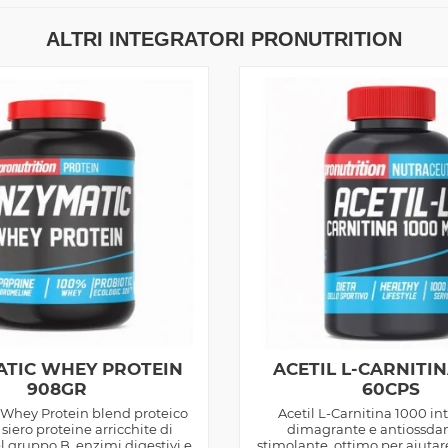
ALTRI INTEGRATORI PRONUTRITION
ATIC WHEY PROTEIN
ACETIL L-CARNITIN
908GR
60CPS
Whey Protein blend proteico
Acetil L-Carnitina 1000 in
 siero proteine arricchite di
dimagrante e antiossda
l gruppo B, enzimi digestivi e
stimolante, ottimo per aiutare