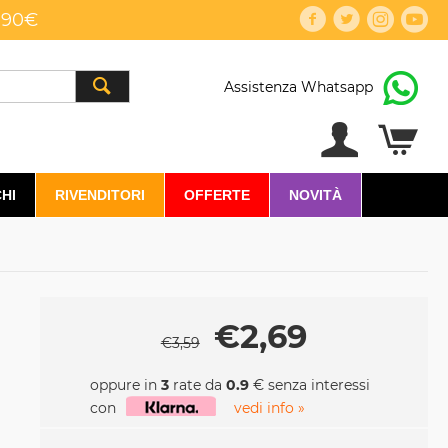
,90€
Assistenza Whatsapp
HI
RIVENDITORI
OFFERTE
NOVITÀ
€
2,69
€
3,59
oppure in
3
rate da
0.9
€ senza interessi
con
vedi info »