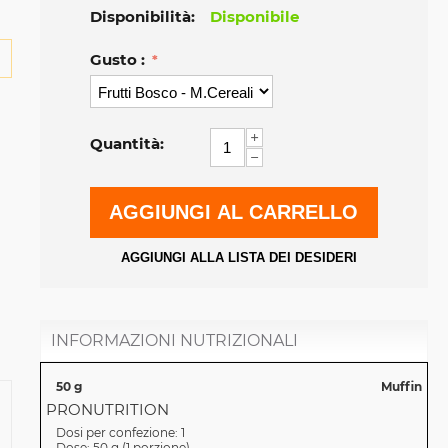
Disponibilità:
Disponibile
Gusto :
+
Quantità:
−
AGGIUNGI AL CARRELLO
AGGIUNGI ALLA LISTA DEI DESIDERI
INFORMAZIONI NUTRIZIONALI
50 g
Muffin
PRONUTRITION
Dosi per confezione:
1
Dose:
50 g
(
1 porzione
)