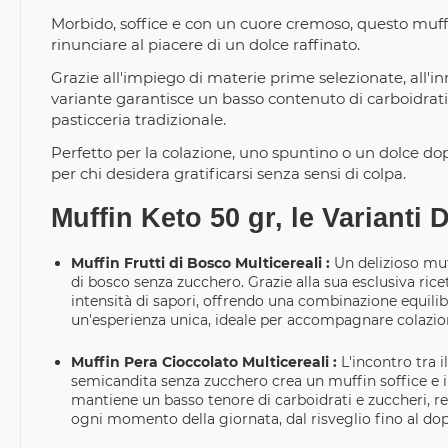
Morbido, soffice e con un cuore cremoso, questo muff
rinunciare al piacere di un dolce raffinato.
Grazie all'impiego di materie prime selezionate, all'in
variante garantisce un basso contenuto di carboidrati
pasticceria tradizionale.
Perfetto per la colazione, uno spuntino o un dolce dopo 
per chi desidera gratificarsi senza sensi di colpa.
Muffin Keto 50 gr, le Varianti D
Muffin Frutti di Bosco Multicereali :
Un delizioso muf
di bosco senza zucchero. Grazie alla sua esclusiva ric
intensità di sapori, offrendo una combinazione equili
un'esperienza unica, ideale per accompagnare colazio
Muffin Pera Cioccolato Multicereali :
L'incontro tra i
semicandita senza zucchero crea un muffin soffice e ir
mantiene un basso tenore di carboidrati e zuccheri, r
ogni momento della giornata, dal risveglio fino al do