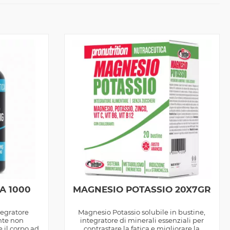
A 1000
MAGNESIO POTASSIO 20X7GR
tegratore
Magnesio Potassio solubile in bustine,
nte non
integratore di minerali essenziali per
 il corpo ad
contrastare la fatica e migliorare la