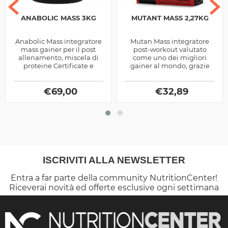
ANABOLIC MASS 3KG
MUTANT MASS 2,27KG
Anabolic Mass integratore
Mutan Mass integratore
mass gainer per il post
post-workout valutato
allenamento, miscela di
come uno dei migliori
proteine Certificate e
gainer al mondo, grazie
Brevettate e carboidrati
alla sua miscela di
arricchita con stimolatori...
carboidrati e proteine
€
69,00
promuove la crescita...
€
32,89
ISCRIVITI ALLA NEWSLETTER
Entra a far parte della community NutritionCenter!
Riceverai novità ed offerte esclusive ogni settimana