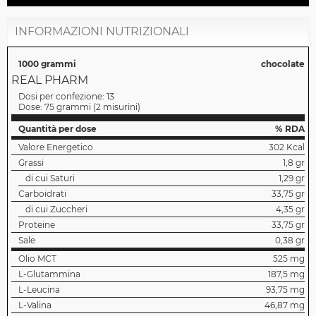
INFORMAZIONI NUTRIZIONALI
1000 grammi
chocolate
REAL PHARM
Dosi per confezione:
13
Dose:
75 grammi
(
2 misurini
)
Quantità per dose
% RDA
Valore Energetico
302 Kcal
Grassi
1,8 gr
di cui Saturi
1,29 gr
Carboidrati
33,75 gr
di cui Zuccheri
4,35 gr
Proteine
33,75 gr
Sale
0,38 gr
Olio MCT
525 mg
L-Glutammina
187,5 mg
L-Leucina
93,75 mg
L-Valina
46,87 mg