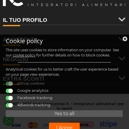
IL TUO PROFILO
ASSISTENZA
Cookie policy
This site uses cookies to store information on your computer. See
our
cookie policy
for further details on how to block cookies.
NEGOZIO
Analytical cookies for us to better craft the user experience based
on your page view experiences.
EXTRA SCONTI
eShop cookies
Google analytics
Facebook tracking
© 2007 - 2026 NutritionCenter.it. - Integratori alimentari per
Adwords tracking
lo sport
customer@nutritioncenter.it
Yes to all
- Cif: B-70838362
I Agree