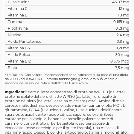
L-Isoleucina
46,87 mg
Vitamina C
12 mg
Vitamina E
1,8 mg
Tiamina
0,165 mg
Riboflavina
0,21 mg
Niacina
2,4 mg
Acido Pantotenico
0,9 mg
Vitamina B6
0,21 mg
Acido Folico
30 mcg
Vitamina B12
0,375 mcg
Biotina
7,5 mcg
*
Le Razioni Giornaliere Raccomandate sono calcolate sulla base di una dieta
da 2000 kcal o 8400 kJ. Il proprio fabbisogno giornaliero può variare a
seconda del sesso, dell'età e dell'attività fisica svolta.
Ingredienti:
siero di latte concentrato di proteine WPC80 (da latte),
proteine isolate del siero di latte WPI90 (da latte), idrolizzato di
proteine del siero (da latte), caseina micellare (latte), Amido di mais
ceroso, maltodestrina, destrosio, addensante - xantano, olio MCT, L-
glutammina, BCAA (L-leucina, L-valina, L-isoleucina), dolcificante -
sucralosio, acidificante - acido citrico, sapore, coloranti (beta
carotene per la vaniglia, banana, caramello polvere sapore di
caramello concentrato di barbabietola rosso per sapore di
cioccolato, rosso cocciniglia per il gusto fragola), una miscela di
vitamine (acido L-ascorbico, d-alfa-tocoferolo, tiamina mononitrato,