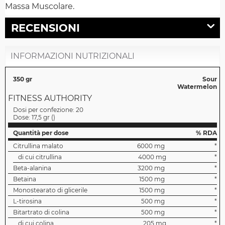
Massa Muscolare.
RECENSIONI
INFORMAZIONI NUTRIZIONALI
350 gr
Sour
Watermelon
FITNESS AUTHORITY
Dosi per confezione:
20
Dose:
17,5 gr
(
)
Quantità per dose
% RDA
Citrullina malato
6000 mg
*
di cui citrullina
4000 mg
*
Beta-alanina
3200 mg
*
Betaina
1500 mg
*
Monostearato di glicerile
1500 mg
*
L-tirosina
500 mg
*
Bitartrato di colina
500 mg
*
di cui colina
205 mg
*