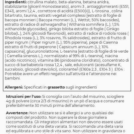
Ingredienti:
citrullina malato, beta-alanina, betaina anidra,
stabilizzante (gliceril monostearato), aromi 3 , antiagglomeranti (E551,
E341), aromi 1,2,4 , correttore di acidità (E500(ii)), L-tirosina , colina
bitartrato, taurina, estratti vegetali complessi [estratto di foglie di
bacopa monnieri ( Bacopa monnieri (L.), Wettst; 50% bacosides),
estratto di radice di ashwagandha ( Withania somnifera (L.); 1,5%
withanolide glycosides), ginkgo biloba estratto di foglie ( Ginkgo
biloba(L.), 24% glicosidi flavonoidi), estratto di radice di rodiola rosea (
Rhodiola rosea (L.); 3% rosavins, 1% salidrosides), estratto di frutto di
piper nigrum ( Piper nigrum (L.); 95% piperina), pepe di Caienna
estratto di frutti di peperone ( Capsicum annuum (L.); 10%
capsaicina], glucuronolattone, L-teanina [estratto di foglie di tè verde
( Camellia sinensis L.); normalizzato al 99% di L-teanina], niacina
(acido nicotinico), vitamina B6 (piridossina cloridrato), concentrato di
succo di barbabietola rossa 1,2,4 , sale, edulcoranti (acesulfame K,
sucralosio, glicosidi steviolici), colorante/i (E160a 2,3 , E104 3 ) .E104 :
Potrebbe avere un effetti negativi sull’attività e l’attenzione nei
bambini.
Allergeni:
Specificati in
grassetto
sugli ingrendienti
Istruzioni per l'uso:
Si consiglia con l’aiuto del misurino, sciogliere
4g di polvere (circa 2/3 di misurino) in un pò d’acqua e consumare
preferibilmente 30 minuti prima dell’allenamento.
Avvertenze:
Non utilizzare se si è allergici a uno qualsiasi dei
composti del prodotto. Non superare la dose giornaliera
raccomandata. Gli integratori alimentari non devono essere usati
come sostituti di una dieta variata. Si raccomanda una dieta varia
ed equilibrata e uno stile di vita sano. Non utilizzare in gravidanza o