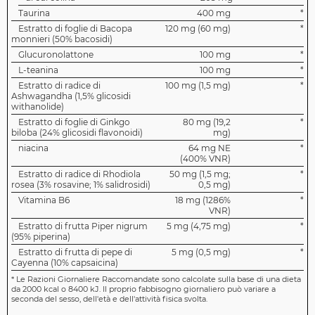
Taurina
400 mg
*
Estratto di foglie di Bacopa
120 mg (60 mg)
*
monnieri (50% bacosidi)
Glucuronolattone
100 mg
*
L-teanina
100 mg
*
Estratto di radice di
100 mg (1,5 mg)
*
Ashwagandha (1,5% glicosidi
withanolide)
Estratto di foglie di Ginkgo
80 mg (19,2
*
biloba (24% glicosidi flavonoidi)
mg)
niacina
64 mg NE
*
(400% VNR)
Estratto di radice di Rhodiola
50 mg (1,5 mg;
*
rosea (3% rosavine; 1% salidrosidi)
0,5 mg)
Vitamina B6
18 mg (1286%
*
VNR)
Estratto di frutta Piper nigrum
5 mg (4,75 mg)
*
(95% piperina)
Estratto di frutta di pepe di
5 mg (0,5 mg)
*
Cayenna (10% capsaicina)
*
Le Razioni Giornaliere Raccomandate sono calcolate sulla base di una dieta
da 2000 kcal o 8400 kJ. Il proprio fabbisogno giornaliero può variare a
seconda del sesso, dell'età e dell'attività fisica svolta.