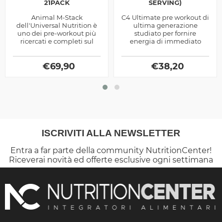
21PACK
SERVING)
Animal M-Stack
C4 Ultimate pre workout di
dell'Universal Nutrition è
ultima generazione
uno dei pre-workout più
studiato per fornire
ricercati e completi sul
energia di immediato
Mercato, utile a migliorare
utilizzo, pompaggio
le performance
muscolare, resistenza e
energetiche in...
€
69,90
concentrazione mentale
€
38,20
ISCRIVITI ALLA NEWSLETTER
Entra a far parte della community NutritionCenter!
Riceverai novità ed offerte esclusive ogni settimana