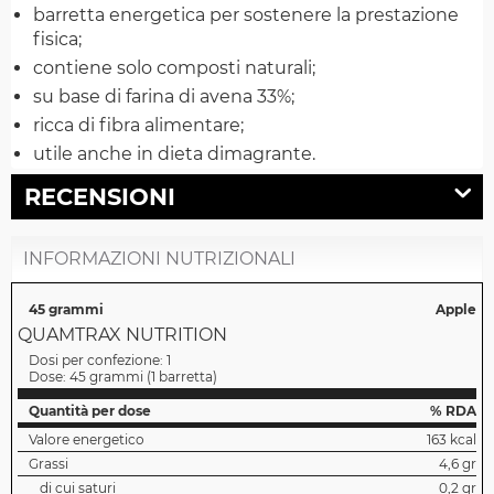
barretta energetica per sostenere la prestazione
fisica;
contiene solo composti naturali;
su base di farina di avena 33%;
ricca di fibra alimentare;
utile anche in dieta dimagrante.
RECENSIONI
INFORMAZIONI NUTRIZIONALI
45 grammi
Apple
QUAMTRAX NUTRITION
Dosi per confezione:
1
Dose:
45 grammi
(
1 barretta
)
Quantità per dose
% RDA
Valore energetico
163 kcal
Grassi
4,6 gr
di cui saturi
0,2 gr