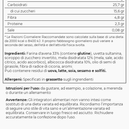
Carboidrati
25,7 gr
di cui zuccheri
15,6 gr
Fibra
4,8 gr
Proteine
2,3 gr
Sale
0,08 gr
*
Le Razioni Giornaliere Raccomandate sono calcolate sulla base di una dieta
da 2000 kcal o 8400 kJ. Il proprio fabbisogno giornaliero può variare a
seconda del sesso, dell'età e dell'attività fisica svolta.
Ingredienti:
Farina d'avena 33% (contiene
glutine
), uvetta sultanina,
sciroppo di zucchero invertito, mela disidratata 12% (mela, sale, acido
citrico, acido ascorbico), albicocca disidratata 10%, olio di semi di
girasole, fibra di radice di cicoria, aromi.
Può contenere residui di
uova, latte, soia, sesamo e solfiti.
Allergeni:
Specificati in
grassetto
sugli ingrendienti
Istruzioni per l'uso:
da gustare, ad esempio, a colazione, a merenda
o durante un allenamento
Avvertenze:
Gli integratori alimentari non vanno intesi come
sostituti di una dieta variata ed equilibrata. Ricordiamo l’importanza
di seguire uno stile di vita sano e un’alimentazione variata ed
equilibrata. Conservare in luogo fresco ed asciutto. Richiudere
accuratamente la confezione dopo l'uso.