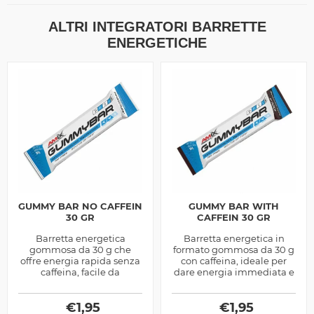
ALTRI INTEGRATORI BARRETTE
ENERGETICHE
GUMMY BAR NO CAFFEIN
GUMMY BAR WITH
30 GR
CAFFEIN 30 GR
Barretta energetica
Barretta energetica in
gommosa da 30 g che
formato gommosa da 30 g
offre energia rapida senza
con caffeina, ideale per
caffeina, facile da
dare energia immediata e
consumare anche durante
mantenere la lucidità
lo sforzo.
durante allenamenti e
€
1,95
€
gare.
1,95