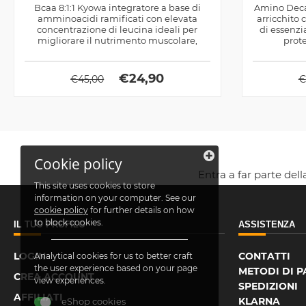
Bcaa 8:1:1 Kyowa integratore a base di
Amino Decan
amminoacidi ramificati con elevata
arricchito
concentrazione di leucina ideali per
di essenzia
migliorare il nutrimento muscolare,
prote
prodotto...
€
24,90
€
45,00
€
Cookie policy
Entra a far parte del
This site uses cookies to store
information on your computer. See our
cookie policy
for further details on how
to block cookies.
IL TUO PROFILO
ASSISTENZA
LOGIN
CONTATTI
Analytical cookies for us to better craft
the user experience based on your page
METODI DI 
CREA ACCOUNT
view experiences.
SPEDIZIONI
AFFILIATI
KLARNA
eShop cookies