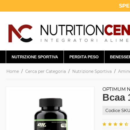
SPE
NUTRIZIONE SPORTIVA
PERDITA PESO
BENESSE
/
/
/
Home
Cerca per Categoria
Nutrizione Sportiva
Amino
OPTIMUM N
Bcaa 
Codice SKU