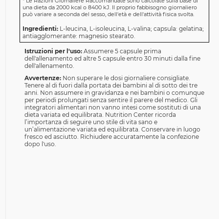
*
Le Razioni Giornaliere Raccomandate sono calcolate sulla base di
una dieta da 2000 kcal o 8400 kJ. Il proprio fabbisogno giornaliero
può variare a seconda del sesso, dell'età e dell'attività fisica svolta.
Ingredienti:
L-leucina, L-isoleucina, L-valina; capsula: gelatina;
antiagglomerante: magnesio stearato.
Istruzioni per l'uso:
Assumere 5 capsule prima
dell'allenamento ed altre 5 capsule entro 30 minuti dalla fine
dell'allenamento.
Avvertenze:
Non superare le dosi giornaliere consigliate.
Tenere al di fuori dalla portata dei bambini al di sotto dei tre
anni. Non assumere in gravidanza e nei bambini o comunque
per periodi prolungati senza sentire il parere del medico. Gli
integratori alimentari non vanno intesi come sostituti di una
dieta variata ed equilibrata. Nutrition Center ricorda
l’importanza di seguire uno stile di vita sano e
un’alimentazione variata ed equilibrata. Conservare in luogo
fresco ed asciutto. Richiudere accuratamente la confezione
dopo l'uso.