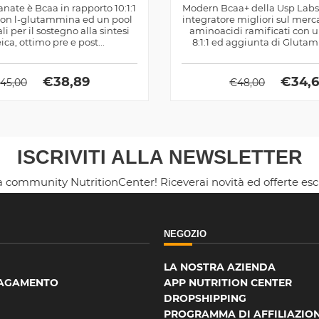
ate è Bcaa in rapporto 10:1:1
Modern Bcaa+ della Usp Labs
 con l-glutammina ed un pool
integratore migliori sul merc
li per il sostegno alla sintesi
aminoacidi ramificati con 
ica, ottimo pre e post...
8:1:1 ed aggiunta di Glutam
€
38,89
€
34,
45,00
€
48,00
ISCRIVITI ALLA NEWSLETTER
la community NutritionCenter! Riceverai novità ed offerte es
NEGOZIO
LA NOSTRA AZIENDA
PAGAMENTO
APP NUTRITION CENTER
DROPSHIPPING
PROGRAMMA DI AFFILIAZIO