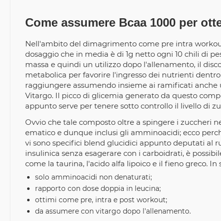
Come assumere Bcaa 1000 per otte
Nell'ambito del dimagrimento come pre intra workout
dosaggio che in media è di 1g netto ogni 10 chili di 
massa e quindi un utilizzo dopo l'allenamento, il disc
metabolica per favorire l'ingresso dei nutrienti dentro
raggiungere assumendo insieme ai ramificati anche u
Vitargo. Il picco di glicemia generato da questo com
appunto serve per tenere sotto controllo il livello di z
Ovvio che tale composto oltre a spingere i zuccheri nell
ematico e dunque inclusi gli amminoacidi; ecco perch
vi sono specifici blend glucidici appunto deputati al 
insulinica senza esagerare con i carboidrati, è possibil
come la taurina, l'acido alfa lipoico e il fieno greco. 
solo amminoacidi non denaturati;
rapporto con dose doppia in leucina;
ottimi come pre, intra e post workout;
da assumere con vitargo dopo l'allenamento.