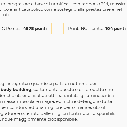
un integratore a base di ramificati con rapporto 2:1:1, massi
lico e anticatabolico come sostegno alla prestazione e nel
mento
NC Points:
4978 punti
Punti NC Points:
104 punti
gli integratori quando si parla di nutrienti per
el body building
, certamente questo è un prodotto che
che ottiene risultati ottimali, infatti gli aminoacidi a
ella massa muscolare magra, ed inoltre detengono tutta
ue ricondursi ad una migliore performance; utto il
ratore è ottenuto dalle migliori fonti nobili disponibili,
 dunque maggiormente biodisponibile.