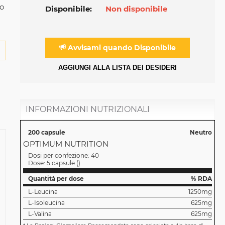
mo
Disponibile:
Non disponibile
Avvisami quando Disponibile
AGGIUNGI ALLA LISTA DEI DESIDERI
INFORMAZIONI NUTRIZIONALI
200 capsule
Neutro
OPTIMUM NUTRITION
Dosi per confezione:
40
Dose:
5 capsule
(
)
Quantità per dose
% RDA
L-Leucina
1250mg
L-Isoleucina
625mg
L-Valina
625mg