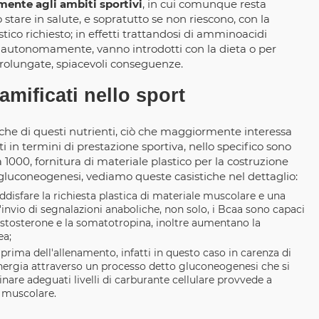
mente agli ambiti sportivi
, in cui comunque resta
tare in salute, e sopratutto se non riescono, con la
ico richiesto; in effetti trattandosi di amminoacidi
 autonomamente, vanno introdotti con la dieta o per
prolungate, spiacevoli conseguenze.
mificati nello sport
che di questi nutrienti, ciò che maggiormente interessa
ti in termini di prestazione sportiva, nello specifico sono
 1000, fornitura di materiale plastico per la costruzione
gluconeogenesi, vediamo queste casistiche nel dettaglio:
oddisfare la richiesta plastica di materiale muscolare e una
invio di segnalazioni anaboliche, non solo, i Bcaa sono capaci
l testosterone e la somatotropina, inoltre aumentano la
ea;
 prima dell'allenamento, infatti in questo caso in carenza di
l'energia attraverso un processo detto gluconeogenesi che si
are adeguati livelli di carburante cellulare provvede a
a muscolare.