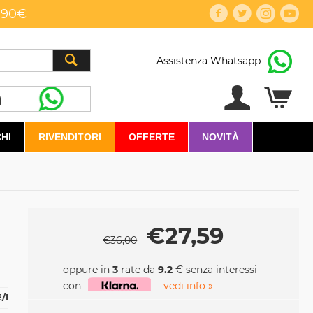
,90€
Assistenza Whatsapp
HI
RIVENDITORI
OFFERTE
NOVITÀ
€
27,59
€
36,00
oppure in
3
rate da
9.2
€ senza interessi
con
vedi info »
/I