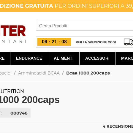
DIZIONE GRATUITA
PER ORDINI SUPERIORI A 39
06
21
06
:
:
PER LA SPEDIZIONE OGGI
RE
ENDURANCE
ALIMENTI
ACCESSORI
MARC
/
/
Bcaa 1000 200caps
acidi
Amminoacidi BCAA
UTRITION
1000 200caps
:
000746
4 RECENSIONE