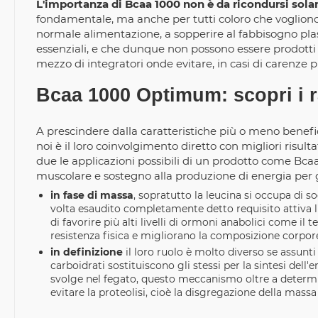
L'importanza di Bcaa 1000 non è da ricondursi sola
fondamentale, ma anche per tutti coloro che vogliono s
normale alimentazione, a sopperire al fabbisogno plast
essenziali, e che dunque non possono essere prodotti
mezzo di integratori onde evitare, in casi di carenze 
Bcaa 1000 Optimum: scopri i ra
A prescindere dalla caratteristiche più o meno benefi
noi è il loro coinvolgimento diretto con migliori risulta
due le applicazioni possibili di un prodotto come Bcaa
muscolare e sostegno alla produzione di energia per 
in fase di massa
, sopratutto la leucina si occupa di s
volta esaudito completamente detto requisito attiva l'
di favorire più alti livelli di ormoni anabolici come i
resistenza fisica e migliorano la composizione corpor
in definizione
il loro ruolo è molto diverso se assunti
carboidrati sostituiscono gli stessi per la sintesi del
svolge nel fegato, questo meccanismo oltre a determin
evitare la proteolisi, cioè la disgregazione della mass