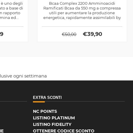
 è uno degli
Bcaa Complex 2200 Amminoacidi
ato a base di
Ramificati Bcaa da 550 mg a compressa
un rapporto
utili per aumentare la produzione
mina ed...
energetica, rapidamente assimilabili by
Dymatize
69
€
39,90
€
50,00
clusive ogni settimana
EXTRA SCONTI
NC POINTS
LISTINO PLATINUM
LISTINO FIDELITY
NE
OTTENERE CODICE SCONTO