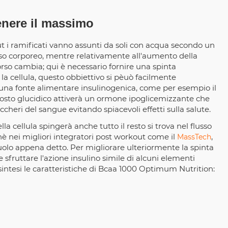
nere il massimo
 i ramificati vanno assunti da soli con acqua secondo un
peso corporeo, mentre relativamente all'aumento della
orso cambia; qui è necessario fornire una spinta
 la cellula, questo obbiettivo si pèuò facilmente
na fonte alimentare insulinogenica, come per esempio il
posto glucidico attiverà un ormone ipoglicemizzante che
uccheri del sangue evitando spiacevoli effetti sulla salute.
a cellula spingerà anche tutto il resto si trova nel flusso
è nei migliori integratori post workout come il
,
MassTech
ruolo appena detto. Per migliorare ulteriormente la spinta
e sfruttare l'azione insulino simile di alcuni elementi
In sintesi le caratteristiche di Bcaa 1000 Optimum Nutrition: