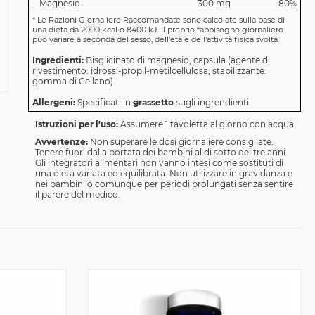
Magnesio
300 mg
80%
*
Le Razioni Giornaliere Raccomandate sono calcolate sulla base di
una dieta da 2000 kcal o 8400 kJ. Il proprio fabbisogno giornaliero
può variare a seconda del sesso, dell'età e dell'attività fisica svolta.
Ingredienti:
Bisglicinato di magnesio, capsula (agente di
rivestimento: idrossi-propil-metilcellulosa; stabilizzante:
gomma di Gellano).
Allergeni:
Specificati in
grassetto
sugli ingrendienti
Istruzioni per l'uso:
Assumere 1 tavoletta al giorno con acqua
Avvertenze:
Non superare le dosi giornaliere consigliate.
Tenere fuori dalla portata dei bambini al di sotto dei tre anni.
Gli integratori alimentari non vanno intesi come sostituti di
una dieta variata ed equilibrata. Non utilizzare in gravidanza e
nei bambini o comunque per periodi prolungati senza sentire
il parere del medico.