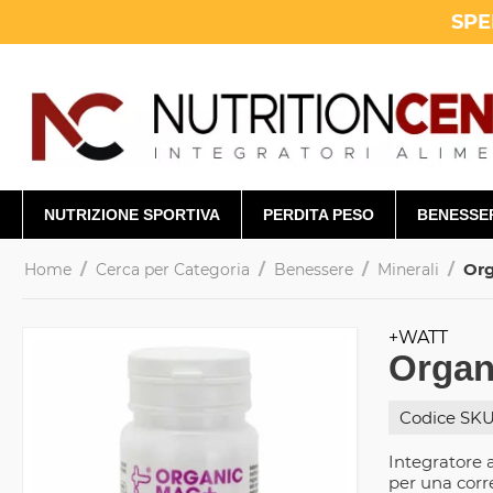
SPE
NUTRIZIONE SPORTIVA
PERDITA PESO
BENESSE
/
/
/
/
Org
Home
Cerca per Categoria
Benessere
Minerali
+WATT
Organ
Codice SKU
Integratore 
per una corr