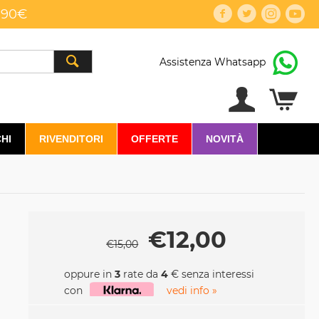
,90€
Assistenza Whatsapp
HI
RIVENDITORI
OFFERTE
NOVITÀ
€
12,00
€
15,00
oppure in
3
rate da
4
€ senza interessi
con
vedi info »