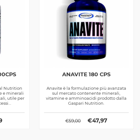
00CPS
ANAVITE 180 CPS
l Nutrition
Anavite è la formulazione più avanzata
e e minerali
sul mercato contenente minerali,
li, utile per
vitamine e amminoacidi prodotto dalla
essi...
Gaspari Nutrition.
9
€
47,97
€
59,00