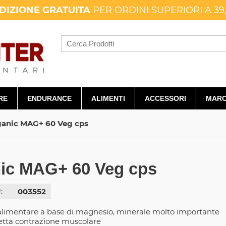
DIZIONE GRATUITA
PER ORDINI SUPERIORI A 39
RE
ENDURANCE
ALIMENTI
ACCESSORI
MARC
anic MAG+ 60 Veg cps
ic MAG+ 60 Veg cps
:
003552
alimentare a base di magnesio, minerale molto importante
etta contrazione muscolare