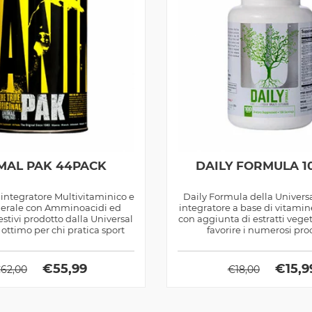
MAL PAK 44PACK
DAILY FORMULA 1
integratore Multivitaminico e
Daily Formula della Universa
erale con Amminoacidi ed
integratore a base di vitamin
stivi prodotto dalla Universal
con aggiunta di estratti vegeta
 ottimo per chi pratica sport
favorire i numerosi proc
€
55,99
€
15,9
€
62,00
€
18,00