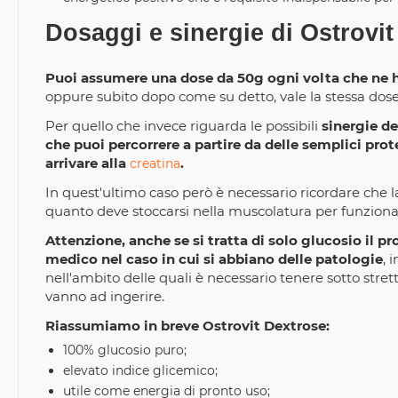
Dosaggi e sinergie di Ostrovi
Puoi assumere una dose da 50g ogni volta che ne ha
oppure subito dopo come su detto, vale la stessa dose 
Per quello che invece riguarda le possibili
sinergie de
che puoi percorrere a partire da delle semplici pro
arrivare alla
.
creatina
In quest'ultimo caso però è necessario ricordare che l
quanto deve stoccarsi nella muscolatura per funziona
Attenzione, anche se si tratta di solo glucosio il pr
medico nel caso in cui si abbiano delle patologie
, 
nell'ambito delle quali è necessario tenere sotto strett
vanno ad ingerire.
Riassumiamo in breve Ostrovit Dextrose:
100% glucosio puro;
elevato indice glicemico;
utile come energia di pronto uso;