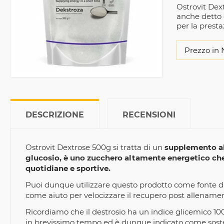
Ostrovit Dex
anche detto g
per la prest
Prezzo in 
DESCRIZIONE
RECENSIONI
Ostrovit Dextrose 500g si tratta di un
supplemento al
glucosio, è uno zucchero altamente energetico che 
quotidiane e sportive.
Puoi dunque utilizzare questo prodotto come fonte di 
come aiuto per velocizzare il recupero post allename
Ricordiamo che il destrosio ha un indice glicemico 100
in brevissimo tempo ed è dunque indicato come soste