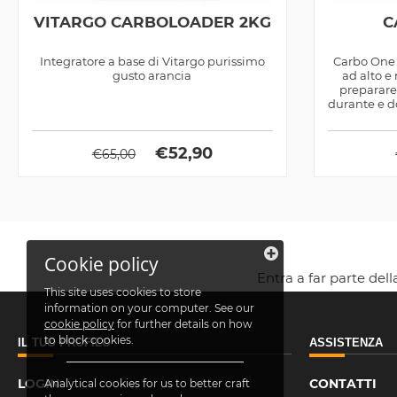
VITARGO CARBOLOADER 2KG
C
Integratore a base di Vitargo purissimo
Carbo One 
gusto arancia
ad alto e
preparare
durante e d
€
52,90
€
65,00
Cookie policy
Entra a far parte del
This site uses cookies to store
information on your computer. See our
cookie policy
for further details on how
to block cookies.
IL TUO PROFILO
ASSISTENZA
LOGIN
CONTATTI
Analytical cookies for us to better craft