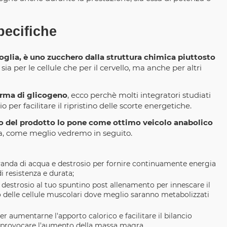
pecifiche
oglia, è uno zucchero dalla struttura chimica piuttosto
ia per le cellule che per il cervello, ma anche per altri
orma di glicogeno
, ecco perchè molti integratori studiati
 per facilitare il ripristino delle scorte energetiche.
co del prodotto lo pone come ottimo veicolo anabolico
ina, come meglio vedremo in seguito.
vanda di acqua e destrosio per fornire continuamente energia
i resistenza e durata;
destrosio al tuo spuntino post allenamento per innescare il
erno delle cellule muscolari dove meglio saranno metabolizzati
er aumentarne l'apporto calorico e facilitare il bilancio
er provocare l'aumento della massa magra.