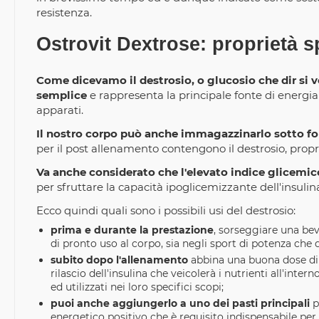
resistenza.
Ostrovit Dextrose: proprietà s
Come dicevamo il destrosio, o glucosio che dir si v
semplice
e rappresenta la principale fonte di energia s
apparati.
Il nostro corpo può anche immagazzinarlo sotto f
per il post allenamento contengono il destrosio, proprio
Va anche considerato che l'elevato indice glicemi
per sfruttare la capacità ipoglicemizzante dell'insul
Ecco quindi quali sono i possibili usi del destrosio:
prima e durante la prestazione
, sorseggiare una be
di pronto uso al corpo, sia negli sport di potenza che d
subito dopo l'allenamento
abbina una buona dose di 
rilascio dell'insulina che veicolerà i nutrienti all'int
ed utilizzati nei loro specifici scopi;
puoi anche aggiungerlo a uno dei pasti principali
p
energetico positivo che è requisito indispensabile p