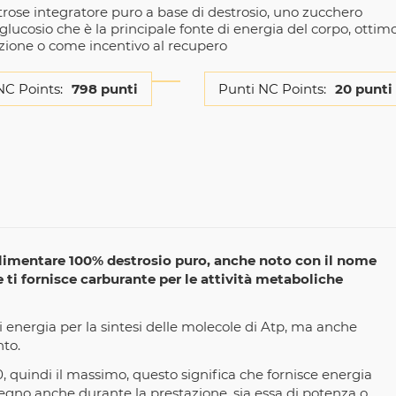
trose integratore puro a base di destrosio, uno zucchero
lucosio che è la principale fonte di energia del corpo, ottim
azione o come incentivo al recupero
NC Points:
798 punti
Punti NC Points:
20 punti
imentare 100% destrosio puro, anche noto con il nome
ti fornisce carburante per le attività metaboliche
energia per la sintesi delle molecole di Atp, ma anche
nto.
, quindi il massimo, questo significa che fornisce energia
gno anche durante la prestazione, sia essa di potenza o