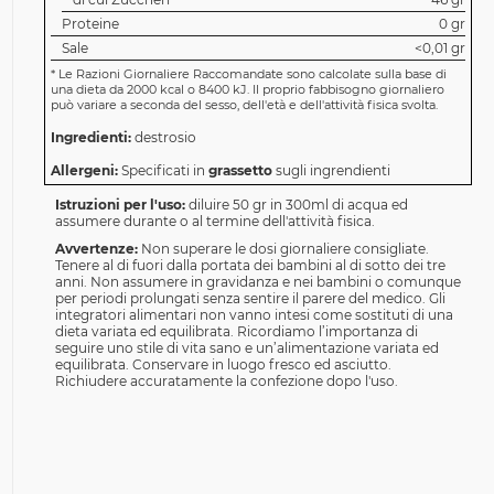
Proteine
0 gr
Sale
<0,01 gr
*
Le Razioni Giornaliere Raccomandate sono calcolate sulla base di
una dieta da 2000 kcal o 8400 kJ. Il proprio fabbisogno giornaliero
può variare a seconda del sesso, dell'età e dell'attività fisica svolta.
Ingredienti:
destrosio
Allergeni:
Specificati in
grassetto
sugli ingrendienti
Istruzioni per l'uso:
diluire 50 gr in 300ml di acqua ed
assumere durante o al termine dell'attività fisica.
Avvertenze:
Non superare le dosi giornaliere consigliate.
Tenere al di fuori dalla portata dei bambini al di sotto dei tre
anni. Non assumere in gravidanza e nei bambini o comunque
per periodi prolungati senza sentire il parere del medico. Gli
integratori alimentari non vanno intesi come sostituti di una
dieta variata ed equilibrata. Ricordiamo l’importanza di
seguire uno stile di vita sano e un’alimentazione variata ed
equilibrata. Conservare in luogo fresco ed asciutto.
Richiudere accuratamente la confezione dopo l'uso.