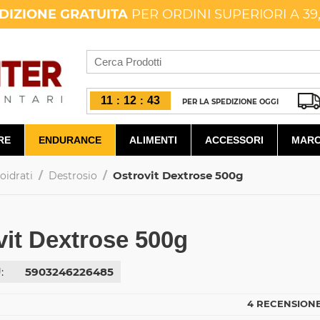
DIZIONE GRATUITA
PER ORDINI SUPERIORI A 39
11
12
42
:
:
PER LA SPEDIZIONE OGGI
RE
ENDURANCE
ALIMENTI
ACCESSORI
MARC
/
/
Ostrovit Dextrose 500g
oidrati
Destrosio
vit Dextrose 500g
:
5903246226485
4 RECENSIONE