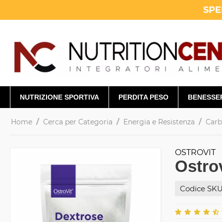
SPE
NUTRIZIONE SPORTIVA
PERDITA PESO
BENESSE
/
/
/
Home
Cerca per Categoria
Energia e Resistenza
Carb
OSTROVIT
Ostro
Codice SKU