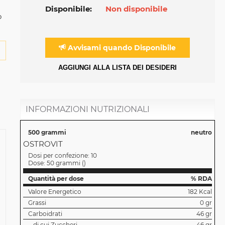
Disponibile:
Non disponibile
o
Avvisami quando Disponibile
AGGIUNGI ALLA LISTA DEI DESIDERI
INFORMAZIONI NUTRIZIONALI
500 grammi
neutro
OSTROVIT
Dosi per confezione:
10
Dose:
50 grammi
(
)
Quantità per dose
% RDA
Valore Energetico
182 Kcal
Grassi
0 gr
Carboidrati
46 gr
di cui Zuccheri
46 gr