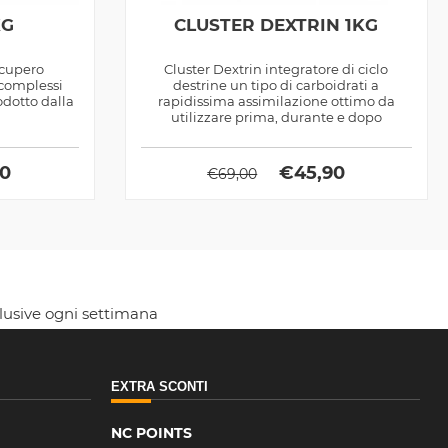
KG
CLUSTER DEXTRIN 1KG
ecupero
Cluster Dextrin integratore di ciclo
 complessi
destrine un tipo di carboidrati a
odotto dalla
rapidissima assimilazione ottimo da
utilizzare prima, durante e dopo
l'allenamento sia...
90
€
45,90
€
69,00
clusive ogni settimana
EXTRA SCONTI
NC POINTS