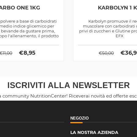
ARBO ONE 1KG
KARBOLYN 1 
polvere a base di carboidrati
Karbolyn promuove il r
 medio indice glicemico per
muscolare con carboidrati
 bevande da gustare prima,
privi di zuccheri e Glutine pr
opo l'allenamento, il prodotto
EFX
è...
€
8,95
€
36,
€
11,00
€
50,00
ISCRIVITI ALLA NEWSLETTER
la community NutritionCenter! Riceverai novità ed offerte es
NEGOZIO
LA NOSTRA AZIENDA