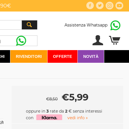
,90€
Assistenza Whatsapp
HI
RIVENDITORI
OFFERTE
NOVITÀ
€
5,99
€
8,50
oppure in
3
rate da
2
€ senza interessi
con
vedi info »
/I