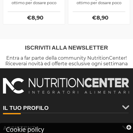
ottimo per dosare poco
ottimo per dosare poco
olio e garantire comunque
olio e garantire comunque
un'azione antiaderente e
un'azione antiaderente e
€
ben...
8,90
€
ben...
8,90
ISCRIVITI ALLA NEWSLETTER
Entra a far parte della community NutritionCenter!
Riceverai novità ed offerte esclusive ogni settimana
IL TUO PROFILO
ASSISTENZA
Cookie policy