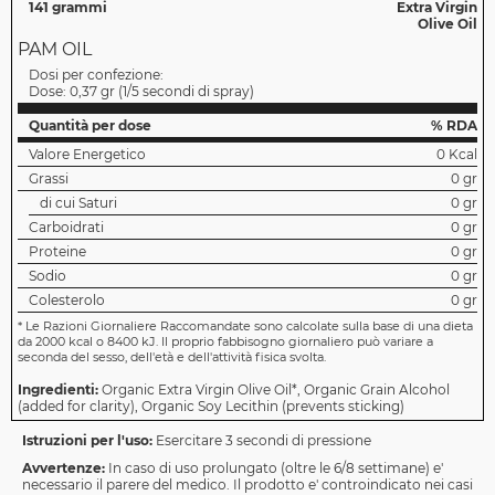
141 grammi
Extra Virgin
Olive Oil
PAM OIL
Dosi per confezione:
Dose:
0,37 gr
(
1/5 secondi di spray
)
Quantità per dose
% RDA
Valore Energetico
0 Kcal
Grassi
0 gr
di cui Saturi
0 gr
Carboidrati
0 gr
Proteine
0 gr
Sodio
0 gr
Colesterolo
0 gr
*
Le Razioni Giornaliere Raccomandate sono calcolate sulla base di una dieta
da 2000 kcal o 8400 kJ. Il proprio fabbisogno giornaliero può variare a
seconda del sesso, dell'età e dell'attività fisica svolta.
Ingredienti:
Organic Extra Virgin Olive Oil*, Organic Grain Alcohol
(added for clarity), Organic Soy Lecithin (prevents sticking)
Istruzioni per l'uso:
Esercitare 3 secondi di pressione
Avvertenze:
In caso di uso prolungato (oltre le 6/8 settimane) e'
necessario il parere del medico. Il prodotto e' controindicato nei casi