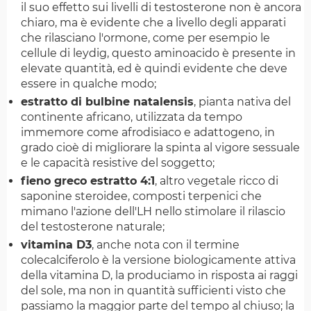
il suo effetto sui livelli di testosterone non è ancora
chiaro, ma è evidente che a livello degli apparati
che rilasciano l'ormone, come per esempio le
cellule di leydig, questo aminoacido è presente in
elevate quantità, ed è quindi evidente che deve
essere in qualche modo;
estratto di bulbine natalensis
, pianta nativa del
continente africano, utilizzata da tempo
immemore come afrodisiaco e adattogeno, in
grado cioè di migliorare la spinta al vigore sessuale
e le capacità resistive del soggetto;
fieno greco estratto 4:1
, altro vegetale ricco di
saponine steroidee, composti terpenici che
mimano l'azione dell'LH nello stimolare il rilascio
del testosterone naturale;
vitamina D3
, anche nota con il termine
colecalciferolo è la versione biologicamente attiva
della vitamina D, la produciamo in risposta ai raggi
del sole, ma non in quantità sufficienti visto che
passiamo la maggior parte del tempo al chiuso; la