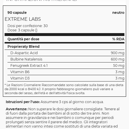
90 capsule
neutro
EXTREME LABS
Dosi per confezione:
30
Dose:
3 capsule
(
)
Quantità per dose
% RDA
Proprieraty Blend
D-Aspartic Acid
900 mg
Bulbine Natalensis
600 mg
Fenugreek Extract 4:1
50 mg
Vitamin B6
3 mg
Vitamin D3
3 mg
*
Le Razioni Giornaliere Raccomandate sono calcolate sulla base di una dieta
da 2000 kcal o 8400 kJ. Il proprio fabbisogno giornaliero può variare a
seconda del sesso, dell'età e dell'attività fisica svolta.
Istruzioni per l'uso:
Assumere 3 cps al giorno con acqua.
Avvertenze:
Non superare le dosi giornaliere consigliate. Tenere al
di fuori dalla portata dei bambini al di sotto dei tre anni. Non
assumere in gravidanza e nei bambini o comunque per periodi
prolungati senza sentire il parere del medico. Gli integratori
alimentari non vanno intesi come sostituti di una dieta variata ed