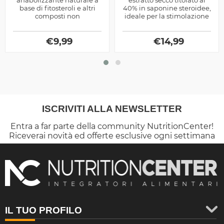
anabolizzante naturale a
estratto secco titolato al
base di fitosteroli e altri
40% in saponine steroidee,
composti non
ideale per la stimolazione
farmaceutici, agisce sui
naturale del testosterone
livelli di testosterone
endogeno
naturale...
€
9,99
€
14,99
ISCRIVITI ALLA NEWSLETTER
Entra a far parte della community NutritionCenter!
Riceverai novità ed offerte esclusive ogni settimana
IL TUO PROFILO