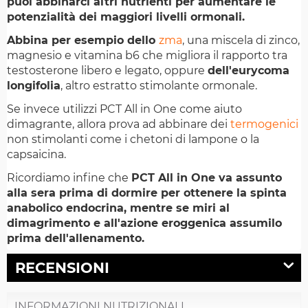
puoi abbinarci altri nutrienti per aumentare le
potenzialità dei maggiori livelli ormonali.
Abbina per esempio dello
zma
, una miscela di zinco,
magnesio e vitamina b6 che migliora il rapporto tra
testosterone libero e legato, oppure
dell'eurycoma
longifolia
, altro estratto stimolante ormonale.
Se invece utilizzi PCT All in One come aiuto
dimagrante, allora prova ad abbinare dei
termogenici
non stimolanti come i chetoni di lampone o la
capsaicina.
Ricordiamo infine che
PCT All in One va assunto
alla sera prima di dormire per ottenere la spinta
anabolico endocrina, mentre se miri al
dimagrimento e all'azione eroggenica assumilo
prima dell'allenamento.
RECENSIONI
INFORMAZIONI NUTRIZIONALI