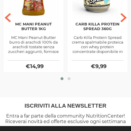
MC MANI PEANUT
CARB KILLA PROTEIN
BUTTER 1KG
SPREAD 360G
MC Mani Peanut Butter
Carb Killa Protein Spread
burro di arachidi 100% da
crema spalmabile proteica
arachidi tostate senza
con whey protein
zuccheri aggiunti, fornisce
concentrate disponibile in
proteine, energia e gusto
tre diversi gusti, ottima
ai tuoi spuntini quotidiani
come supporto per gli
€
14,99
spuntini...
€
9,99
ISCRIVITI ALLA NEWSLETTER
Entra a far parte della community NutritionCenter!
Riceverai novità ed offerte esclusive ogni settimana