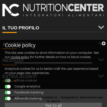
IL TUO PROFILO
ASSISTENZA
Cookie policy
This site uses cookies to store information on your computer. See
our
cookie policy
for further details on how to block cookies.
NEGOZIO
Analytical cookies for us to better craft the user experience based
on your page view experiences.
EXTRA SCONTI
eShop cookies
Google analytics
Facebook tracking
© 2007 - 2026 NutritionCenter.it. - Integratori alimentari per
Adwords tracking
lo sport
customer@nutritioncenter.it
Yes to all
- Cif: B-70838362