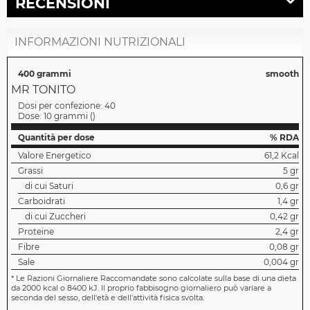
RECENSIONI
INFORMAZIONI NUTRIZIONALI
400 grammi
smooth
MR TONITO
Dosi per confezione:
40
Dose:
10 grammi
(
)
Quantità per dose
% RDA
Valore Energetico
61,2 Kcal
Grassi
5 gr
di cui Saturi
0,6 gr
Carboidrati
1,4 gr
di cui Zuccheri
0,42 gr
Proteine
2,4 gr
Fibre
0,08 gr
Sale
0,004 gr
*
Le Razioni Giornaliere Raccomandate sono calcolate sulla base di una dieta
da 2000 kcal o 8400 kJ. Il proprio fabbisogno giornaliero può variare a
seconda del sesso, dell'età e dell'attività fisica svolta.