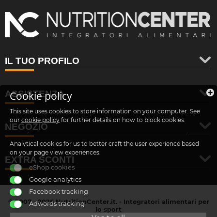
IL TUO PROFILO
ASSISTENZA
Cookie policy
This site uses cookies to store information on your computer. See
our
cookie policy
for further details on how to block cookies.
NEGOZIO
Analytical cookies for us to better craft the user experience based
on your page view experiences.
EXTRA SCONTI
eShop cookies
Google analytics
Facebook tracking
© 2007 - 2026 NutritionCenter.it. - Integratori alimentari per
Adwords tracking
lo sport