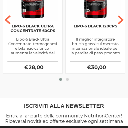
LIPO-6 BLACK ULTRA
LIPO-6 BLACK 120CPS
CONCENTRATE 60CPS
Lipo-6 Black Ultra
Il miglior integratore
Concentrate: termogenesi
brucia grassi sul mercato
e bilancio calorico ·
internazionale ideale per
aumenta la velocità del
la perdita di peso prodotto
metabolismo basale
dalla Nutrex
incrementando così il
dispendio calorico a...
€
28,00
€
30,00
ISCRIVITI ALLA NEWSLETTER
Entra a far parte della community NutritionCenter!
Riceverai novità ed offerte esclusive ogni settimana