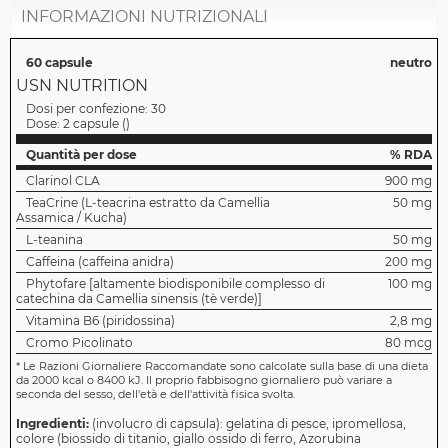
INFORMAZIONI NUTRIZIONALI
60 capsule
neutro
USN NUTRITION
Dosi per confezione:
30
Dose:
2 capsule
(
)
Quantità per dose
% RDA
Clarinol CLA
900 mg
TeaCrine (L-teacrina estratto da Camellia
50 mg
Assamica / Kucha)
L-teanina
50 mg
Caffeina (caffeina anidra)
200 mg
Phytofare [altamente biodisponibile complesso di
100 mg
catechina da Camellia sinensis (tè verde)]
Vitamina B6 (piridossina)
2,8 mg
Cromo Picolinato
80 mcg
*
Le Razioni Giornaliere Raccomandate sono calcolate sulla base di una dieta
da 2000 kcal o 8400 kJ. Il proprio fabbisogno giornaliero può variare a
seconda del sesso, dell'età e dell'attività fisica svolta.
Ingredienti:
(involucro di capsula): gelatina di pesce, ipromellosa,
colore (biossido di titanio, giallo ossido di ferro, Azorubina