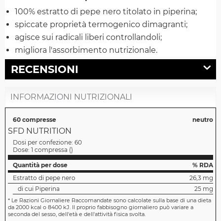
100% estratto di pepe nero titolato in piperina;
spiccate proprietà termogenico dimagranti;
agisce sui radicali liberi controllandoli;
migliora l'assorbimento nutrizionale.
RECENSIONI
INFORMAZIONI NUTRIZIONALI
60 compresse
neutro
SFD NUTRITION
Dosi per confezione:
60
Dose:
1 compressa
(
)
Quantità per dose
% RDA
Estratto di pepe nero
26,3 mg
di cui Piperina
25 mg
*
Le Razioni Giornaliere Raccomandate sono calcolate sulla base di una dieta
da 2000 kcal o 8400 kJ. Il proprio fabbisogno giornaliero può variare a
seconda del sesso, dell'età e dell'attività fisica svolta.