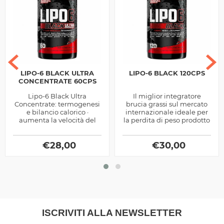
LIPO-6 BLACK ULTRA
LIPO-6 BLACK 120CPS
CONCENTRATE 60CPS
Lipo-6 Black Ultra
Il miglior integratore
Concentrate: termogenesi
brucia grassi sul mercato
e bilancio calorico ·
internazionale ideale per
aumenta la velocità del
la perdita di peso prodotto
metabolismo basale
dalla Nutrex
incrementando così il
dispendio calorico a...
€
28,00
€
30,00
ISCRIVITI ALLA NEWSLETTER