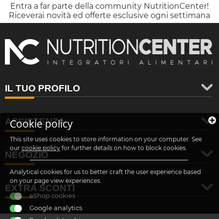
Entra a far parte della community NutritionCenter!
Riceverai novità ed offerte esclusive ogni settimana
IL TUO PROFILO
ASSISTENZA
Cookie policy
This site uses cookies to store information on your computer. See
our
cookie policy
for further details on how to block cookies.
NEGOZIO
Analytical cookies for us to better craft the user experience based
on your page view experiences.
EXTRA SCONTI
eShop cookies
Google analytics