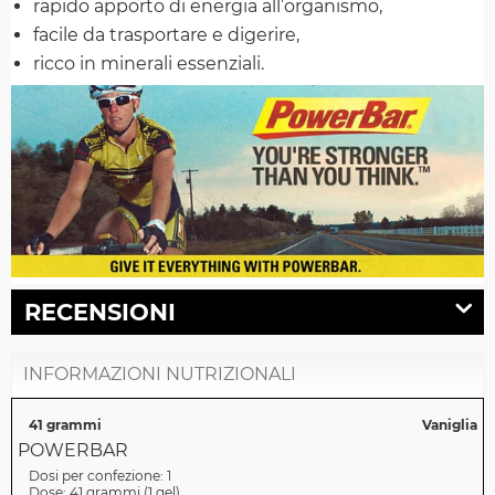
rapido apporto di energia all’organismo,
facile da trasportare e digerire,
ricco in minerali essenziali.
RECENSIONI
INFORMAZIONI NUTRIZIONALI
41 grammi
Vaniglia
POWERBAR
Dosi per confezione:
1
Dose:
41 grammi
(
1 gel
)