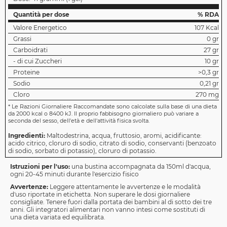
Quantità per dose
% RDA
Valore Energetico
107 Kcal
Grassi
0 gr
Carboidrati
27 gr
- di cui Zuccheri
10 gr
Proteine
>0,3 gr
Sodio
0,21 gr
Cloro
270 mg
*
Le Razioni Giornaliere Raccomandate sono calcolate sulla base di una dieta
da 2000 kcal o 8400 kJ. Il proprio fabbisogno giornaliero può variare a
seconda del sesso, dell'età e dell'attività fisica svolta.
Ingredienti:
Maltodestrina, acqua, fruttosio, aromi, acidificante:
acido citrico, cloruro di sodio, citrato di sodio, conservanti (benzoato
di sodio, sorbato di potassio), cloruro di potassio.
Istruzioni per l'uso:
una bustina accompagnata da 150ml d'acqua,
ogni 20-45 minuti durante l'esercizio fisico
Avvertenze:
Leggere attentamente le avvertenze e le modalità
d'uso riportate in etichetta. Non superare le dosi giornaliere
consigliate. Tenere fuori dalla portata dei bambini al di sotto dei tre
anni. Gli integratori alimentari non vanno intesi come sostituti di
una dieta variata ed equilibrata.