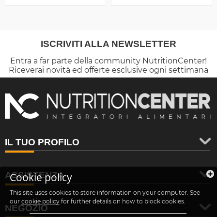
ISCRIVITI ALLA NEWSLETTER
Entra a far parte della community NutritionCenter!
Riceverai novità ed offerte esclusive ogni settimana
IL TUO PROFILO
ASSISTENZA
Cookie policy
This site uses cookies to store information on your computer. See
our
cookie policy
for further details on how to block cookies.
NEGOZIO