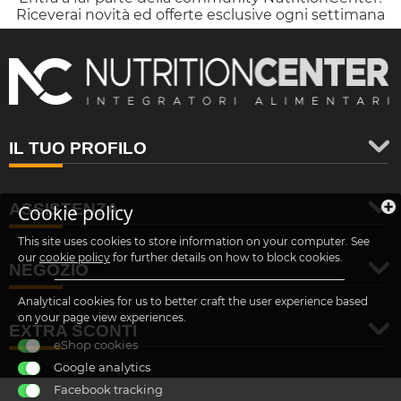
Riceverai novità ed offerte esclusive ogni settimana
IL TUO PROFILO
ASSISTENZA
Cookie policy
This site uses cookies to store information on your computer. See
our
cookie policy
for further details on how to block cookies.
NEGOZIO
Analytical cookies for us to better craft the user experience based
on your page view experiences.
EXTRA SCONTI
eShop cookies
Google analytics
Facebook tracking