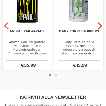
ANIMAL PAK 44PACK
DAILY FORMULA 100CPS
Animal Pak integratore
Daily Formula della
Multivitaminico e
Universal Nutrition
Multiminerale con
integratore a base di
Amminoacidi ed Enzimi
vitamine e minerali con
Digestivi prodotto dalla
aggiunta di estratti
Universal Nutrition, ottimo
vegetali, utile per favorire i
per chi pratica sport
€
55,99
numerosi processi...
€
15,99
ISCRIVITI ALLA NEWSLETTER
Entra a far parte della community NutritionCenter!