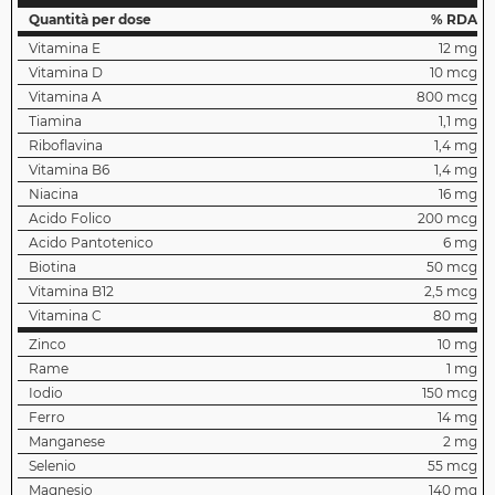
Quantità per dose
% RDA
Vitamina E
12 mg
Vitamina D
10 mcg
Vitamina A
800 mcg
Tiamina
1,1 mg
Riboflavina
1,4 mg
Vitamina B6
1,4 mg
Niacina
16 mg
Acido Folico
200 mcg
Acido Pantotenico
6 mg
Biotina
50 mcg
Vitamina B12
2,5 mcg
Vitamina C
80 mg
Zinco
10 mg
Rame
1 mg
Iodio
150 mcg
Ferro
14 mg
Manganese
2 mg
Selenio
55 mcg
Magnesio
140 mg