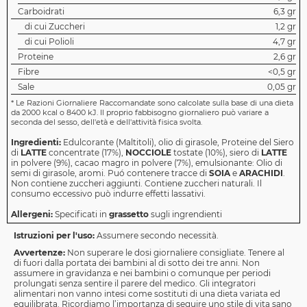
Carboidrati
6,3 gr
di cui Zuccheri
1,2 gr
di cui Polioli
4,7 gr
Proteine
2,6 gr
Fibre
<0,5 gr
Sale
0,05 gr
*
Le Razioni Giornaliere Raccomandate sono calcolate sulla base di una dieta
da 2000 kcal o 8400 kJ. Il proprio fabbisogno giornaliero può variare a
seconda del sesso, dell'età e dell'attività fisica svolta.
Ingredienti:
Edulcorante (Maltitoli), olio di girasole, Proteine del Siero
di
LATTE
concentrate (17%),
NOCCIOLE
tostate (10%), siero di
LATTE
in polvere (9%), cacao magro in polvere (7%), emulsionante: Olio di
semi di girasole, aromi. Puó contenere tracce di
SOIA
e
ARACHIDI
.
Non contiene zuccheri aggiunti. Contiene zuccheri naturali. Il
consumo eccessivo può indurre effetti lassativi.
Allergeni:
Specificati in
grassetto
sugli ingrendienti
Istruzioni per l'uso:
Assumere secondo necessità.
Avvertenze:
Non superare le dosi giornaliere consigliate. Tenere al
di fuori dalla portata dei bambini al di sotto dei tre anni. Non
assumere in gravidanza e nei bambini o comunque per periodi
prolungati senza sentire il parere del medico. Gli integratori
alimentari non vanno intesi come sostituti di una dieta variata ed
equilibrata. Ricordiamo l’importanza di seguire uno stile di vita sano