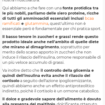
nostra muscolatura.
Qui abbiamo a che fare con una
fonte protidica tra
le più nobili, parliamo delle siero proteine, ricche
di tutti gli amminoacidi essenziali inclusi
bcaa
ramificati
e
glutammina
, quest'ultimo non è
essenziale però è fondamentale per chi pratica sport.
Il basso tenore in zuccheri e grassi rende questo
prodotto ideale anche nell'ambito di quelle diete
che mirano al dimagrimento
, soprattutto per
merito dello scarso apporto in zuccheri che non
induce il rilascio dell'insulina, ormone responsabile di
un più veloce accumulo di grassi.
Va inoltre detto che
il controllo della glicemia e
quindi dell'insulina evita anche il rilascio del
cortisolo
a seguito dell'azione ipoglicemizzante,
quindi abbiamo anche un effetto antiproteolitico
indiretto, poichè il cortisolo è un ormone catabolico.
Il dolce e gradevole sapore dell'alimento è dovuto
alla presenza del maltitolo
, dolcificante ottenuto