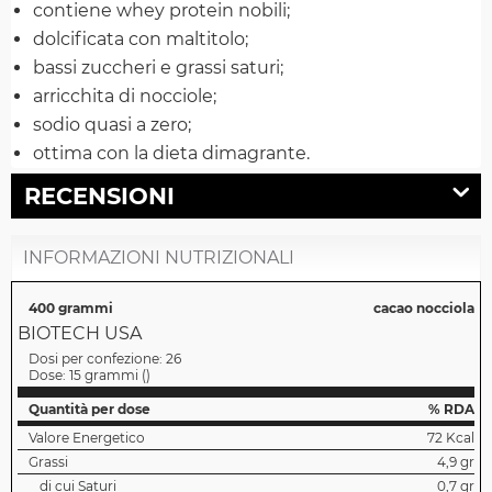
contiene whey protein nobili;
dolcificata con maltitolo;
bassi zuccheri e grassi saturi;
arricchita di nocciole;
sodio quasi a zero;
ottima con la dieta dimagrante.
RECENSIONI
INFORMAZIONI NUTRIZIONALI
400 grammi
cacao nocciola
BIOTECH USA
Dosi per confezione:
26
Dose:
15 grammi
(
)
Quantità per dose
% RDA
Valore Energetico
72 Kcal
Grassi
4,9 gr
di cui Saturi
0,7 gr