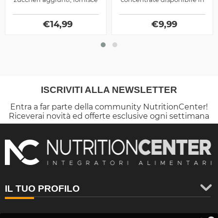
proteine, energia e gusto
tre diversi gusti, ottima
ai tuoi spuntini quotidiani
come supporto per gli
€
14,99
spuntini...
€
9,99
ISCRIVITI ALLA NEWSLETTER
Entra a far parte della community NutritionCenter!
Riceverai novità ed offerte esclusive ogni settimana
IL TUO PROFILO