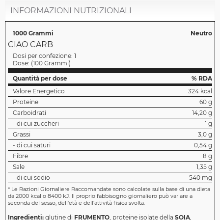
INFORMAZIONI NUTRIZIONALI
1000 Grammi
Neutro
CIAO CARB
Dosi per confezione:
1
Dose:
(
100 Grammi
)
Quantità per dose
% RDA
Valore Energetico
324 kcal
Proteine
60 g
Carboidrati
14,20 g
- di cui zuccheri
1 g
Grassi
3,0 g
- di cui saturi
0,54 g
Fibre
8 g
Sale
1,35 g
- di cui sodio
540 mg
*
Le Razioni Giornaliere Raccomandate sono calcolate sulla base di una dieta
da 2000 kcal o 8400 kJ. Il proprio fabbisogno giornaliero può variare a
seconda del sesso, dell'età e dell'attività fisica svolta.
Ingredienti:
glutine di
FRUMENTO
, proteine isolate della
SOIA
,