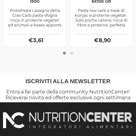
150G
6X100 GR
ProtoPasta Lasagna della
Pasta low carb a base di
Ciao Carb pasta sfoglia
konjac e proteine vegetali.
ricca in proteine vegetali
Solo poche calorie, ricca di
ed animali e basso apporto
fibre e proteine: perfetta
di carboidrati, ideale in
per dieta, sport e cucina
fase di definizione...
sana.
€
3,61
€
8,90
ISCRIVITI ALLA NEWSLETTER
Entra a far parte della community NutritionCenter!
Riceverai novità ed offerte esclusive ogni settimana