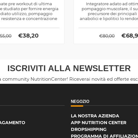
ate pre workout di ultima
Integratore adato ad ottim
 studiato per fornire energia
pompaggio muscolare, il suo
diato utilizzo, pompaggio
precursore dei principal
 resistenza e concentrazione
anabolici e lipolitici lo rendo
mentale
€
38,20
€
68,
€
55,00
€
80,00
ISCRIVITI ALLA NEWSLETTER
la community NutritionCenter! Riceverai novità ed offerte es
NEGOZIO
LA NOSTRA AZIENDA
PAGAMENTO
APP NUTRITION CENTER
DROPSHIPPING
PROGRAMMA DI AFFILIAZIO