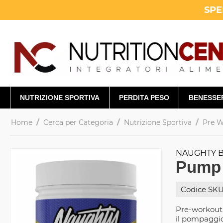
SPE
NUTRIZIONE SPORTIVA
PERDITA PESO
BENESSE
/
/
/
Home
Cerca per Categoria
Nutrizione Sportiva
Pre 
NAUGHTY 
Pump 
Codice SKU
Pre-workout 
il pompaggio