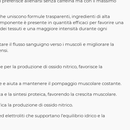
i preferisce allenarsi senza caffeina ma con il massimo
che uniscono formule trasparenti, ingredienti di alta
mponente è presente in quantità efficaci per favorire una
 dei tessuti e una maggiore intensità durante ogni
re il flusso sanguigno verso i muscoli e migliorare la
nsi.
er la produzione di ossido nitrico, favorisce la
are e aiuta a mantenere il pompaggio muscolare costante.
 e la sintesi proteica, favorendo la crescita muscolare.
ca la produzione di ossido nitrico.
 elettroliti che supportano l’equilibrio idrico e la