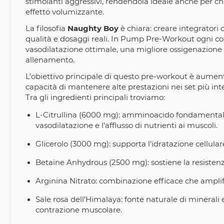
stimolanti aggressivi, rendendola ideale anche per ch
effetto volumizzante.
La filosofia
Naughty Boy
è chiara: creare integratori 
qualità e dosaggi reali. In Pump Pre-Workout ogni co
vasodilatazione ottimale, una migliore ossigenazione
allenamento.
L’obiettivo principale di questo pre-workout è aumenta
capacità di mantenere alte prestazioni nei set più inte
Tra gli ingredienti principali troviamo:
L-Citrullina (6000 mg): amminoacido fondamentale p
vasodilatazione e l’afflusso di nutrienti ai muscoli.
Glicerolo (3000 mg): supporta l’idratazione cellul
Betaine Anhydrous (2500 mg): sostiene la resistenza
Arginina Nitrato: combinazione efficace che amplifi
Sale rosa dell’Himalaya: fonte naturale di minerali ed
contrazione muscolare.