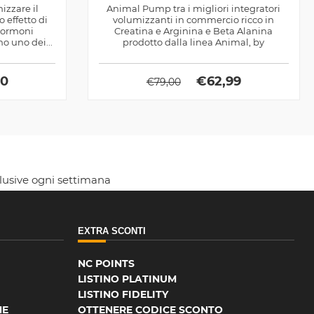
izzare il
Animal Pump tra i migliori integratori
 effetto di
volumizzanti in commercio ricco in
i ormoni
Creatina e Arginina e Beta Alanina
no uno dei...
prodotto dalla linea Animal, by
Universal...
90
€
62,99
€
79,00
clusive ogni settimana
EXTRA SCONTI
NC POINTS
LISTINO PLATINUM
LISTINO FIDELITY
NE
OTTENERE CODICE SCONTO