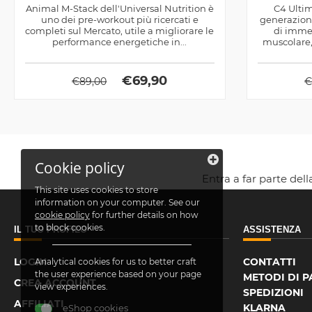
Animal M-Stack dell'Universal Nutrition è
C4 Ultim
uno dei pre-workout più ricercati e
generazione
completi sul Mercato, utile a migliorare le
di imme
performance energetiche in...
muscolare,
€
69,90
€
89,00
Cookie policy
Entra a far parte del
This site uses cookies to store
information on your computer. See our
cookie policy
for further details on how
to block cookies.
IL TUO PROFILO
ASSISTENZA
LOGIN
CONTATTI
Analytical cookies for us to better craft
the user experience based on your page
METODI DI 
CREA ACCOUNT
view experiences.
SPEDIZIONI
AFFILIATI
KLARNA
eShop cookies