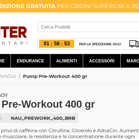
DIZIONE GRATUITA
PER ORDINI SUPERIORI A 39
01
58
53
:
:
PER LA SPEDIZIONE OGGI
RE
ENDURANCE
ALIMENTI
ACCESSORI
MARC
/
Pump Pre-Workout 400 gr
WorkOut
BOY
Pre-Workout 400 gr
:
NAU_PREWORK_400_BRB
privo di caffeina con Citrullina, Glicerolo e AstraGin. Aumen
 muscolare, la resistenza e la concentrazione durante ogni