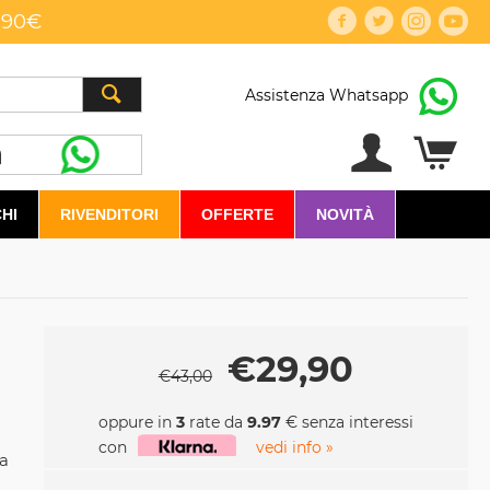
,90€
Assistenza Whatsapp
HI
RIVENDITORI
OFFERTE
NOVITÀ
€
29,90
€
43,00
oppure in
3
rate da
9.97
€ senza interessi
con
vedi info »
ta