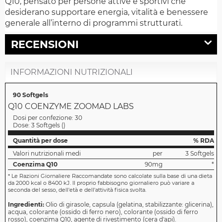
Q10, pensato per persone attive e sportivi che
desiderano supportare energia, vitalità e benessere
generale all’interno di programmi strutturati.
RECENSIONI
INFORMAZIONI NUTRIZIONALI
90 Softgels
Q10 COENZYME ZOOMAD LABS
Dosi per confezione:
30
Dose:
3 Softgels
(
)
Quantità per dose
% RDA
Valori nutrizionali medi
per
3 Softgels
Coenzima Q10
90mg
*
*
Le Razioni Giornaliere Raccomandate sono calcolate sulla base di una dieta
da 2000 kcal o 8400 kJ. Il proprio fabbisogno giornaliero può variare a
seconda del sesso, dell'età e dell'attività fisica svolta.
Ingredienti:
Olio di girasole, capsula (gelatina, stabilizzante: glicerina),
acqua, colorante (ossido di ferro nero), colorante (ossido di ferro
rosso), coenzima Q10, agente di rivestimento (cera d'api).