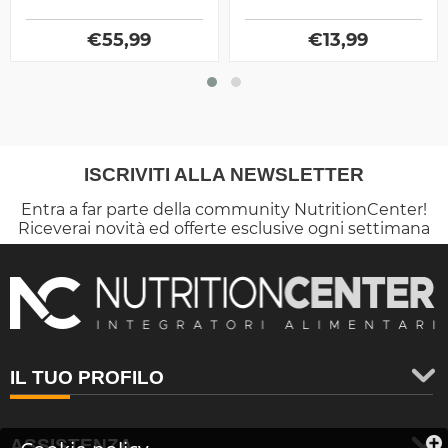
Digestivi prodotto dalla
anche un potente
Universal Nutrition, ottimo
antiossidante protettivo
per chi pratica sport
€
55,99
per il cuore
€
13,99
ISCRIVITI ALLA NEWSLETTER
Entra a far parte della community NutritionCenter!
Riceverai novità ed offerte esclusive ogni settimana
IL TUO PROFILO
ASSISTENZA