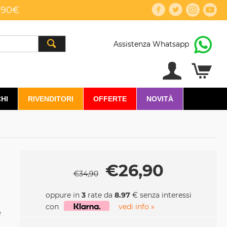
,90€
Assistenza Whatsapp
HI
RIVENDITORI
OFFERTE
NOVITÀ
€
26,90
€
34,90
oppure in
3
rate da
8.97
€ senza interessi
con
vedi info »
e