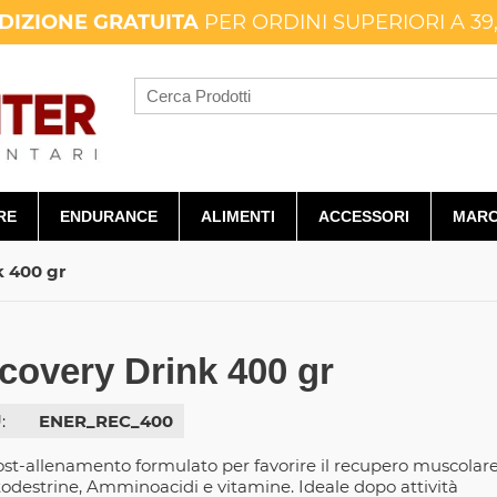
DIZIONE GRATUITA
PER ORDINI SUPERIORI A 39
RE
ENDURANCE
ALIMENTI
ACCESSORI
MARC
k 400 gr
covery Drink 400 gr
:
ENER_REC_400
ost-allenamento formulato per favorire il recupero muscolar
todestrine, Amminoacidi e vitamine. Ideale dopo attività