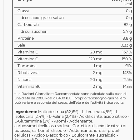
kcal
Grassi
0 g
di cui acidi grassi saturi
0 g
Carboidrati
82 g
di cui zuccheri
5.7 g
Proteine
8,8 g
Sale
0,33 g
Vitamina E
20 mg
167 %
Vitamina C
120 mg
150 %
Tiammina
1 mg
91%
Riboflavina
2 mg
143%
Niacina
20 mg
125%
Vitamina B6
2 mg
143%
*
Le Razioni Giornaliere Raccomandate sono calcolate sulla base di
una dieta da 2000 kcal o 8400 kJ. Il proprio fabbisogno giornaliero
può variare a seconda del sesso, dell'età e dell'attività fisica svolta.
Ingredienti:
Maltodestrina (82,6%) - L-Leucina (4,9%) - L-
Isoleucina (2,4%) - L-Valina (2,4%) - Acidificante: acido citrico -
L-Glutammina (2%) - Aromi - Addensante:
carbossimetilcellulosa sodica - Correttori di acidità: citrati di
potassio, carbonati di sodio - Addensante: idrossi-propil-
cellulosa - Acido L-ascorbico - Edulcorante: sucralosio -
Acetato di D-alfa tocoferile - Colorante: caroteni -