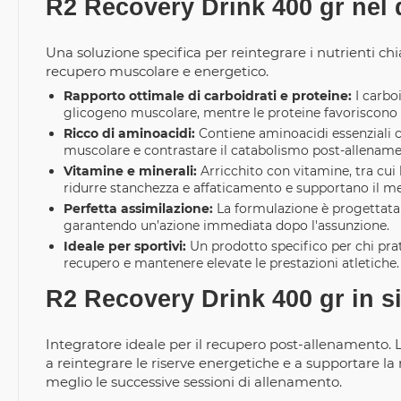
R2 Recovery Drink 400 gr nel d
Una soluzione specifica per reintegrare i nutrienti chiav
recupero muscolare e energetico.
Rapporto ottimale di carboidrati e proteine:
I carboi
glicogeno muscolare, mentre le proteine favoriscono i
Ricco di aminoacidi:
Contiene aminoacidi essenziali co
muscolare e contrastare il catabolismo post-allename
Vitamine e minerali:
Arricchito con vitamine, tra cui
ridurre stanchezza e affaticamento e supportano il m
Perfetta assimilazione:
La formulazione è progettata 
garantendo un’azione immediata dopo l'assunzione.
Ideale per sportivi:
Un prodotto specifico per chi prati
recupero e mantenere elevate le prestazioni atletiche.
R2 Recovery Drink 400 gr in si
Integratore ideale per il recupero post-allenamento. 
a reintegrare le riserve energetiche e a supportare la
meglio le successive sessioni di allenamento.