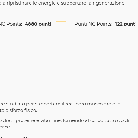
a a ripristinare le energie e supportare la rigenerazione
NC Points:
4880 punti
Punti NC Points:
122 punti
re studiato per supportare il recupero muscolare e la
 o sforzo fisico.
rati, proteine e vitamine, fornendo al corpo tutto ciò di
cace.