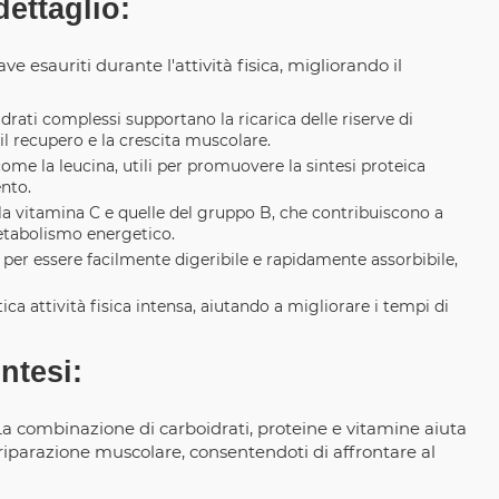
ettaglio:
e esauriti durante l'attività fisica, migliorando il
drati complessi supportano la ricarica delle riserve di
l recupero e la crescita muscolare.
me la leucina, utili per promuovere la sintesi proteica
nto.
 la vitamina C e quelle del gruppo B, che contribuiscono a
etabolismo energetico.
per essere facilmente digeribile e rapidamente assorbibile,
ca attività fisica intensa, aiutando a migliorare i tempi di
ntesi:
La combinazione di carboidrati, proteine e vitamine aiuta
 riparazione muscolare, consentendoti di affrontare al