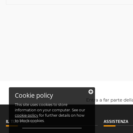
Cookie policy
Entra a far parte del
This site uses cookies to store
information on your computer. See our
cookie policy
for further details on how
to block cookies.
IL TUO PROFILO
ASSISTENZA