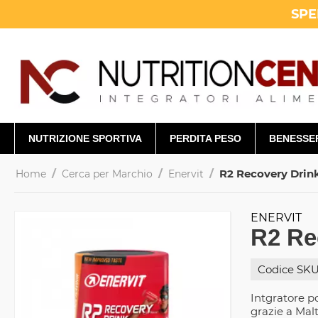
SPE
NUTRIZIONE SPORTIVA
PERDITA PESO
BENESSE
/
/
/
R2 Recovery Drin
Home
Cerca per Marchio
Enervit
ENERVIT
R2 Re
Codice SKU
Intgratore p
grazie a Mal