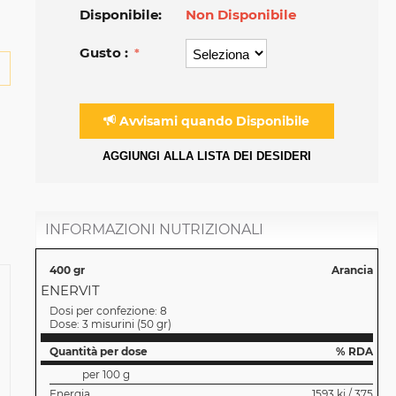
Disponibile:
Non Disponibile
Gusto :
Avvisami quando Disponibile
AGGIUNGI ALLA LISTA DEI DESIDERI
INFORMAZIONI NUTRIZIONALI
400 gr
Arancia
ENERVIT
Dosi per confezione:
8
Dose:
3 misurini
(
50 gr
)
Quantità per dose
% RDA
per 100 g
Energia
1593 kj / 375