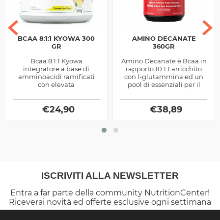
BCAA 8:1:1 KYOWA 300
AMINO DECANATE
GR
360GR
Bcaa 8:1:1 Kyowa
Amino Decanate è Bcaa in
integratore a base di
rapporto 10:1:1 arricchito
amminoacidi ramificati
con l-glutammina ed un
con elevata
pool di essenziali per il
concentrazione di leucina
sostegno alla sintesi
ideali per migliorare il
proteica, ottimo pre e
nutrimento muscolare,
€
24,90
€
post...
38,89
prodotto...
ISCRIVITI ALLA NEWSLETTER
Entra a far parte della community NutritionCenter!
Riceverai novità ed offerte esclusive ogni settimana