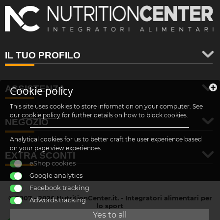
IL TUO PROFILO
ASSISTENZA
Cookie policy
This site uses cookies to store information on your computer. See
our
cookie policy
for further details on how to block cookies.
NEGOZIO
Analytical cookies for us to better craft the user experience based
on your page view experiences.
EXTRA SCONTI
eShop cookies
Google analytics
Facebook tracking
© 2007 - 2026 NutritionCenter.it. - Integratori alimentari per
Adwords tracking
lo sport
customer@nutritioncenter.it
Yes to all
- Cif: B-70838362