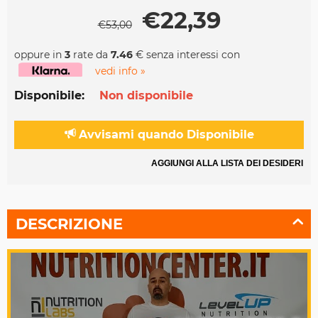
€
22,39
€
53,00
oppure in
3
rate da
7.46
€ senza interessi con
vedi info »
Disponibile:
Non disponibile
Avvisami quando Disponibile
AGGIUNGI ALLA LISTA DEI DESIDERI
DESCRIZIONE