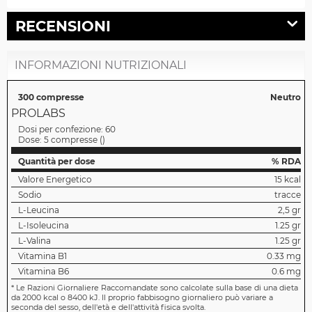
RECENSIONI
INFORMAZIONI NUTRIZIONALI
300 compresse
Neutro
PROLABS
Dosi per confezione:
60
Dose:
5 compresse
(
)
Quantità per dose
% RDA
Valore Energetico
15 kcal
Sodio
tracce
L-Leucina
2,5 gr
L-Isoleucina
1.25 gr
L-Valina
1.25 gr
Vitamina B1
0.33 mg
Vitamina B6
0.6 mg
*
Le Razioni Giornaliere Raccomandate sono calcolate sulla base di una dieta
da 2000 kcal o 8400 kJ. Il proprio fabbisogno giornaliero può variare a
seconda del sesso, dell'età e dell'attività fisica svolta.