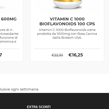
E 600MG
VITAMIN C 1000
BIOFLAVONOIDS 100 CPS
ore di n-
Vitamin C-1000 Bioflavonoids viene
ntiossidante
prodotta da 1000mg con Rosa Canina
funzione di
dalla Biotech USA.
nemonica e
7
€
16,25
€
22,30
clusive ogni settimana
EXTRA SCONTI