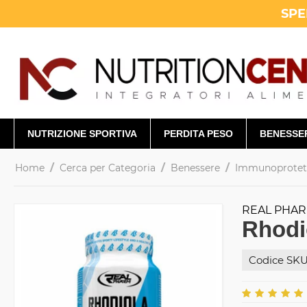
SPE
NUTRIZIONE SPORTIVA
PERDITA PESO
BENESSE
/
/
/
Home
Cerca per Categoria
Benessere
Immunoprotetto
REAL PHA
Rhodi
Codice SKU