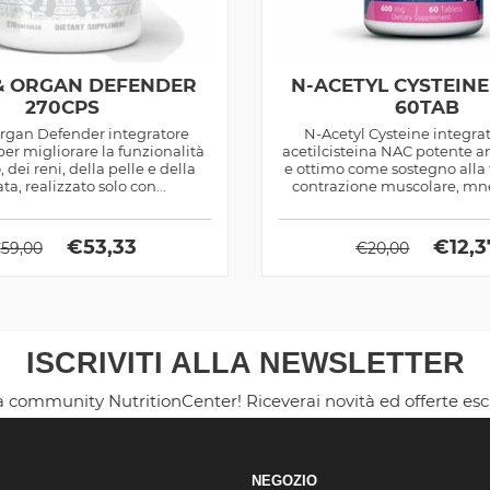
 & ORGAN DEFENDER
N-ACETYL CYSTEIN
270CPS
60TAB
Organ Defender integratore
N-Acetyl Cysteine integrat
 per migliorare la funzionalità
acetilcisteina NAC potente a
, dei reni, della pelle e della
e ottimo come sostegno alla 
ta, realizzato solo con...
contrazione muscolare, m
uditiva
€
53,33
€
12,3
€
59,00
€
20,00
ISCRIVITI ALLA NEWSLETTER
la community NutritionCenter! Riceverai novità ed offerte es
NEGOZIO