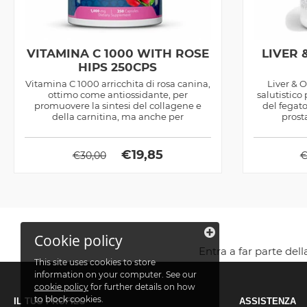
VITAMINA C 1000 WITH ROSE
LIVER
HIPS 250CPS
Vitamina C 1000 arricchita di rosa canina,
Liver & 
ottimo come antiossidante, per
salutistico
promuovere la sintesi del collagene e
del fegato
della carnitina, ma anche per
prosta
amplificare...
€
19,85
€
30,00
Cookie policy
Entra a far parte del
This site uses cookies to store
information on your computer. See our
cookie policy
for further details on how
to block cookies.
IL TUO PROFILO
ASSISTENZA