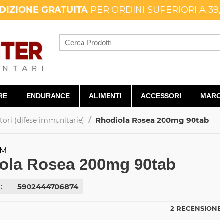
DIZIONE GRATUITA
PER ORDINI SUPERIORI A 39
RE
ENDURANCE
ALIMENTI
ACCESSORI
MARC
/
Rhodiola Rosea 200mg 90tab
ri (difese immunitarie)
RM
ola Rosea 200mg 90tab
:
5902444706874
2 RECENSIONE