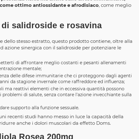
o come ottimo antiossidante e afrodisiaco
, come meglio
di salidroside e rosavina
se dello stesso estratto, questo prodotto contiene, oltre alla
 ad azione sinergica con il salidroside per potenziare le
tterti di affrontare meglio costanti e pesanti allenamenti
entrazione mentale;
icienza delle difese immunitarie che ci proteggono dagli agenti
alanni da stagione invernale come raffreddore ed influenza;
coli ma reattivi elementi che in eccessiva quantità possono
i problemi di salute, senza contare l'azione invecchiante sulla
dare supporto alla funzione sessuale.
cuni recenti studi hanno messo in luce la capacità della
ridurre anche i dolori muscolari da effetto Doms.
diola Rosea 200mg