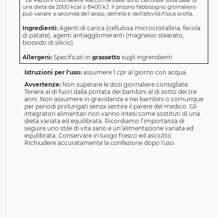
*
Le Razioni Giornaliere Raccomandate sono calcolate sulla base di
una dieta da 2000 kcal o 8400 kJ. Il proprio fabbisogno giornaliero
può variare a seconda del sesso, dell'età e dell'attività fisica svolta.
Ingredienti:
Agenti di carica (cellulosa microcristallina, fecola
di patate), agenti antiagglomeranti (magnesio stearato,
biossido di silicio).
Allergeni:
Specificati in
grassetto
sugli ingrendienti
Istruzioni per l'uso:
assumere 1 cpr al giorno con acqua.
Avvertenze:
Non superare le dosi giornaliere consigliate.
Tenere al di fuori dalla portata dei bambini al di sotto dei tre
anni. Non assumere in gravidanza e nei bambini o comunque
per periodi prolungati senza sentire il parere del medico. Gli
integratori alimentari non vanno intesi come sostituti di una
dieta variata ed equilibrata. Ricordiamo l’importanza di
seguire uno stile di vita sano e un’alimentazione variata ed
equilibrata. Conservare in luogo fresco ed asciutto.
Richiudere accuratamente la confezione dopo l'uso.