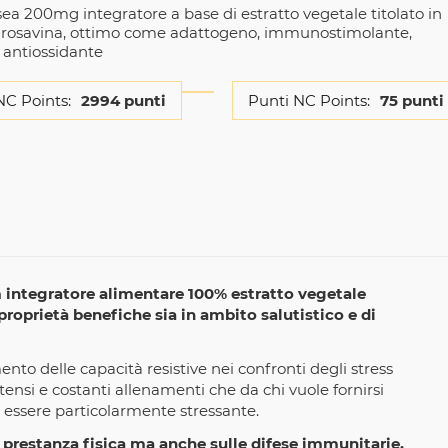
ea 200mg integratore a base di estratto vegetale titolato in
e rosavina, ottimo come adattogeno, immunostimolante,
e antiossidante
NC Points:
2994 punti
Punti NC Points:
75 punti
n
integratore alimentare 100% estratto vegetale
proprietà benefiche sia in ambito salutistico e di
nto delle capacità resistive nei confronti degli stress
intensi e costanti allenamenti che da chi vuole fornirsi
essere particolarmente stressante.
a prestanza fisica ma anche sulle difese immunitarie,