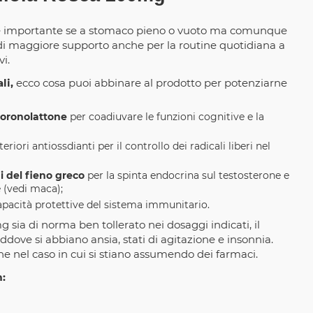
 è importante se a stomaco pieno o vuoto ma comunque
à di maggiore supporto anche per la routine quotidiana a
i.
li,
ecco cosa puoi abbinare al prodotto per potenziarne
ucoronolattone
per coadiuvare le funzioni cognitive e la
riori antiossdianti per il controllo dei radicali liberi nel
i del fieno greco
per la spinta endocrina sul testosterone e
 (vedi maca);
apacità protettive del sistema immunitario.
ia di norma ben tollerato nei dosaggi indicati, il
dove si abbiano ansia, stati di agitazione e insonnia.
e nel caso in cui si stiano assumendo dei farmaci.
: