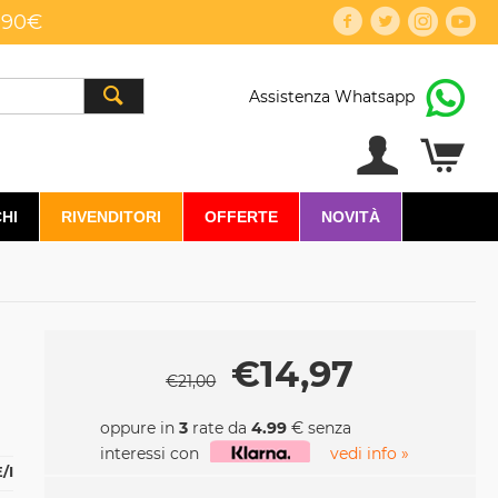
,90€
Assistenza Whatsapp
HI
RIVENDITORI
OFFERTE
NOVITÀ
€
14,97
€
21,00
oppure in
3
rate da
4.99
€ senza
interessi con
vedi info »
/I