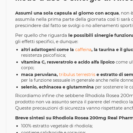
Assumi una sola capsula al giorno con acqua
, non
assumila nella prima parte della giornata così ti sar
prescindere dal fatto se svolgi o no allenamenti sportiv
Per quello che riguarda
le possibili sinergie funziona
gli effetti specifici, e dunque:
altri adattogeni come la
caffeina
, la taurina e il gl
resistenza psicofisica;
vitamina C, resveratrolo e acido alfa lipoico
come ulte
corpo;
maca peruviana,
tribulus terrestris
e estratto di sem
per la funzione sessuale in generale anche nelle donne
selenio, echinacea e glutammina
per sostenere le c
Ricordiamo infine che sebbene Rhodiola Rosea 200mg s
prodotto non va assunto senza il parere del medico lad
Queste precauzioni di sicurezza vanno rispettate anch
Breve sintesi su Rhodiola Rosea 200mg Real Pharm
100% estratto vegetale di rhodiola;
contiene salidroside e rosavina;