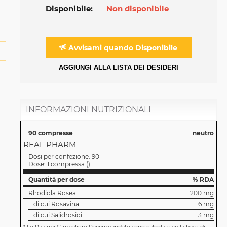
Disponibile:
Non disponibile
Avvisami quando Disponibile
AGGIUNGI ALLA LISTA DEI DESIDERI
INFORMAZIONI NUTRIZIONALI
90 compresse
neutro
REAL PHARM
Dosi per confezione:
90
Dose:
1 compressa
(
)
Quantità per dose
% RDA
Rhodiola Rosea
200 mg
di cui Rosavina
6 mg
di cui Salidrosidi
3 mg