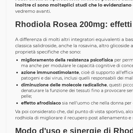
inoltre ci sono molteplici studi che lo evidenzian
vedremo avanti.
Rhodiola Rosea 200mg: effetti 
A differenza di molti altri integratori equivalenti a ba
classica salidroside, anche la rosavina, altro glicoside
proprietà specifiche che sono:
miglioramento della resistenza psicofisica
per perme
ma anche per modulare le capacità cognitive di conc
azione immunostimolante
, cioè di supporto all'eff
patogeni e dai virus, inclusi quelli responsabili dei m
diminuzione delle molecole radicaliche
, questi pic
denaturare la funzione dei tessuti fino a provocare ser
pelle;
effetto afrodisiaco
sia nell'uomo che nella donna per 
Va poi considerato che, dal punto di vista sportivo, al
rodhiola di migliorare il recupero post allenamento e 
Modo d'uso e sinergie di Rho