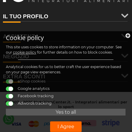
IL TUO PROFILO
ASSISTENZA
Cookie policy
This site uses cookies to store information on your computer. See
our
cookie policy
for further details on how to block cookies.
NEGOZIO
Analytical cookies for us to better craft the user experience based
on your page view experiences.
EXTRA SCONTI
eShop cookies
Google analytics
Facebook tracking
© 2007 - 2026 NutritionCenter.it. - Integratori alimentari per
Adwords tracking
lo sport
customer@nutritioncenter.it
Yes to all
- Cif: B-70838362
I Agree