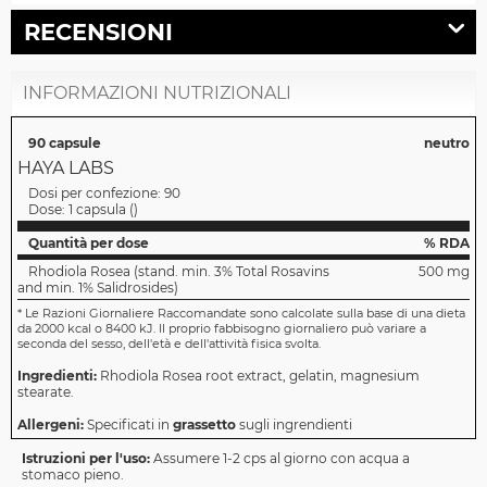
RECENSIONI
INFORMAZIONI NUTRIZIONALI
90 capsule
neutro
HAYA LABS
Dosi per confezione:
90
Dose:
1 capsula
(
)
Quantità per dose
% RDA
Rhodiola Rosea (stand. min. 3% Total Rosavins
500 mg
and min. 1% Salidrosides)
*
Le Razioni Giornaliere Raccomandate sono calcolate sulla base di una dieta
da 2000 kcal o 8400 kJ. Il proprio fabbisogno giornaliero può variare a
seconda del sesso, dell'età e dell'attività fisica svolta.
Ingredienti:
Rhodiola Rosea root extract, gelatin, magnesium
stearate.
Allergeni:
Specificati in
grassetto
sugli ingrendienti
Istruzioni per l'uso:
Assumere 1-2 cps al giorno con acqua a
stomaco pieno.