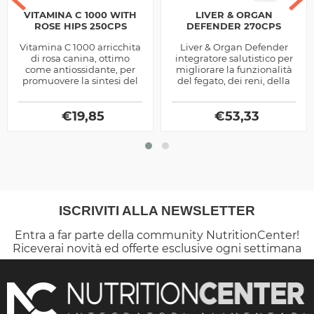
VITAMINA C 1000 WITH
LIVER & ORGAN
ROSE HIPS 250CPS
DEFENDER 270CPS
Vitamina C 1000 arricchita
Liver & Organ Defender
di rosa canina, ottimo
integratore salutistico per
come antiossidante, per
migliorare la funzionalità
promuovere la sintesi del
del fegato, dei reni, della
collagene e della carnitina,
pelle e della prostata,
ma anche per
realizzato solo con...
amplificare...
€
19,85
€
53,33
ISCRIVITI ALLA NEWSLETTER
Entra a far parte della community NutritionCenter!
Riceverai novità ed offerte esclusive ogni settimana