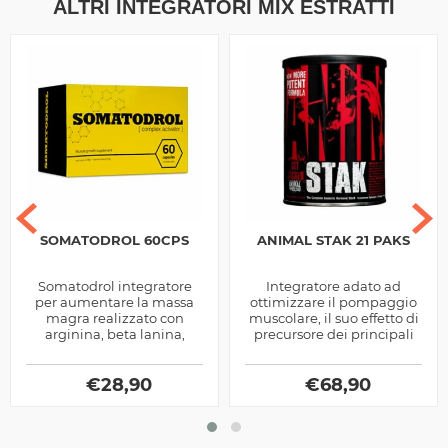
ALTRI INTEGRATORI MIX ESTRATTI
SOMATODROL 60CPS
ANIMAL STAK 21 PAKS
Somatodrol integratore
Integratore adato ad
per aumentare la massa
ottimizzare il pompaggio
magra realizzato con
muscolare, il suo effetto di
arginina, beta lanina,
precursore dei principali
attivatori ormonali e
ormoni anabolici e
stimolanti adattogeni,
lipolitici lo rendono uno
fornisce energia,...
€
28,90
€
dei...
68,90