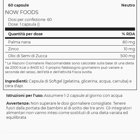
60 capsule
Neutro
NOW FOODS
Dosi per confezione:
60
Dose:
1 capsula
(
)
Quantità per dose
% RDA
Palma nana
80 mg
Zinco
10 mg
Olio di Semi di Zucca
500 mg
*
Le Razioni Giornaliere Raccomandate sono calcolate sulla base di una dieta
da 2000 kcal o 8400 kJ. Il proprio fabbisogno giornaliero può variare a
seconda del sesso, dell'età e dell'attività fisica svolta.
Ingredienti:
Capsula di Softgel (gelatina, glicerina, acqua, carruba) e
cera d'api.
Istruzioni per l'uso:
Assumere 1-2 capsule al giorno con acqua
Avvertenze:
Non superare le dosi giornaliere consigliate. Tenere
fuori dalla portata dei bambini al di sotto dei tre anni. Gli integratori
alimentari non vanno intesi come sostituti di una dieta variata ed
equilibrata