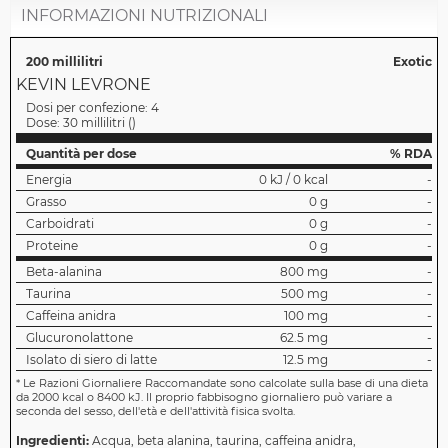
INFORMAZIONI NUTRIZIONALI
200 millilitri
Exotic
KEVIN LEVRONE
Dosi per confezione:
4
Dose:
30 millilitri
(
)
Quantità per dose
% RDA
Energia
0 kJ / 0 kcal
-
Grasso
0 g
-
Carboidrati
0 g
-
Proteine
0 g
-
Beta-alanina
800 mg
-
Taurina
500 mg
-
Caffeina anidra
100 mg
-
Glucuronolattone
62.5 mg
-
Isolato di siero di latte
12.5 mg
-
*
Le Razioni Giornaliere Raccomandate sono calcolate sulla base di una dieta
da 2000 kcal o 8400 kJ. Il proprio fabbisogno giornaliero può variare a
seconda del sesso, dell'età e dell'attività fisica svolta.
Ingredienti:
Acqua, beta alanina, taurina, caffeina anidra,