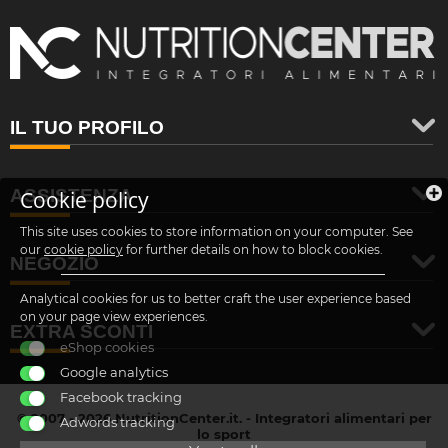
IL TUO PROFILO
ASSISTENZA
Cookie policy
This site uses cookies to store information on your computer. See
our
cookie policy
for further details on how to block cookies.
NEGOZIO
Analytical cookies for us to better craft the user experience based
on your page view experiences.
EXTRA SCONTI
eShop cookies
Google analytics
Facebook tracking
© 2007 - 2026 NutritionCenter.it. - Integratori alimentari per
Adwords tracking
lo sport