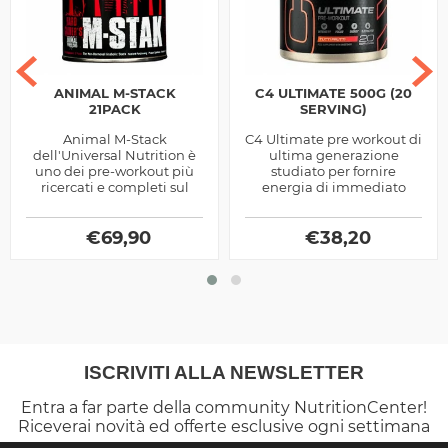
ANIMAL M-STACK
C4 ULTIMATE 500G (20
21PACK
SERVING)
Animal M-Stack
C4 Ultimate pre workout di
dell'Universal Nutrition è
ultima generazione
uno dei pre-workout più
studiato per fornire
ricercati e completi sul
energia di immediato
Mercato, utile a migliorare
utilizzo, pompaggio
le performance
muscolare, resistenza e
energetiche in...
€
69,90
concentrazione mentale
€
38,20
ISCRIVITI ALLA NEWSLETTER
Entra a far parte della community NutritionCenter!
Riceverai novità ed offerte esclusive ogni settimana