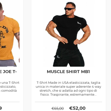
 JOE T-
MUSCLE SHIRT MB1
 una T-Shirt
T-Shirt Made in USA elasticizzata, taglia
sticizzato,
unica in materiale super aderente 4 way
na comodità
stretch, che si adatta ad ogni tipo di
fisico. Traspirante, estremamente...
9
€
52,00
€
65,00