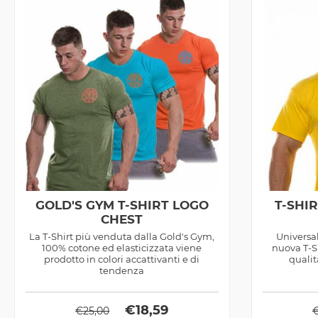
GOLD'S GYM T-SHIRT LOGO
T-SHI
CHEST
La T-Shirt più venduta dalla Gold's Gym,
Universa
100% cotone ed elasticizzata viene
nuova T-Sh
prodotto in colori accattivanti e di
qualit
tendenza
€
18,59
€
25,00