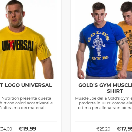
RT LOGO UNIVERSAL
GOLD'S GYM MUSCLE
SHIRT
l Nutrition presenta questa
Muscle Joe della Gold's Gym è
irt con colori accattivanti e
prodotta in 100% cotone ela
à altissima dei materiali
ottima per allenarsi in pie
€
19,99
€
17,9
€
34,00
€
25,20