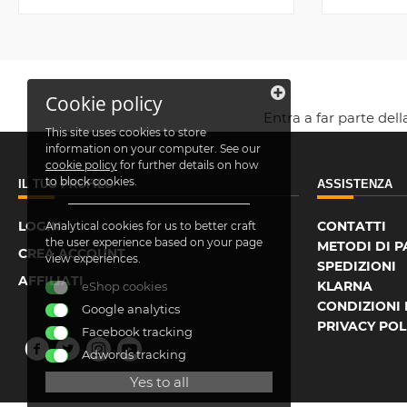
Cookie policy
Entra a far parte del
This site uses cookies to store
information on your computer. See our
cookie policy
for further details on how
to block cookies.
IL TUO PROFILO
ASSISTENZA
LOGIN
CONTATTI
Analytical cookies for us to better craft
the user experience based on your page
METODI DI 
CREA ACCOUNT
view experiences.
SPEDIZIONI
AFFILIATI
KLARNA
eShop cookies
CONDIZIONI 
Google analytics
PRIVACY POL
Facebook tracking
Adwords tracking
Yes to all