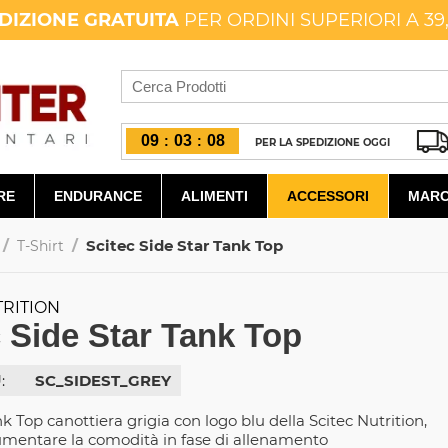
DIZIONE GRATUITA
PER ORDINI SUPERIORI A 39
09
03
07
:
:
PER LA SPEDIZIONE OGGI
RE
ENDURANCE
ALIMENTI
ACCESSORI
MARC
/
/
Scitec Side Star Tank Top
T-Shirt
TRITION
c Side Star Tank Top
:
SC_SIDEST_GREY
k Top canottiera grigia con logo blu della Scitec Nutrition,
umentare la comodità in fase di allenamento