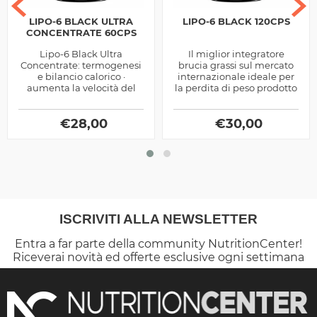
LIPO-6 BLACK ULTRA
LIPO-6 BLACK 120CPS
CONCENTRATE 60CPS
Lipo-6 Black Ultra
Il miglior integratore
Concentrate: termogenesi
brucia grassi sul mercato
e bilancio calorico ·
internazionale ideale per
aumenta la velocità del
la perdita di peso prodotto
metabolismo basale
dalla Nutrex
incrementando così il
dispendio calorico a...
€
28,00
€
30,00
ISCRIVITI ALLA NEWSLETTER
Entra a far parte della community NutritionCenter!
Riceverai novità ed offerte esclusive ogni settimana