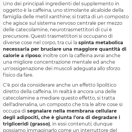
Uno dei principali ingredienti del supplemento in
oggetto è la caffeina, uno stimolante alcaloide della
famiglia delle metil xanthine; si tratta di un composto
che agisce sul sistema nervoso centrale per mezzo
delle catecolamine, neurotrasmettitori di cui è
precursore. Questi trasmettitori si occupano di
diverse cose nel corpo, tra cui la
spinta metabolica
necessaria per bruciare una maggiore quantità di
calorie a riposo
; inoltre con la caffeina avrai anche
una migliore concentrazione mentale ed anche
un'ossigenazione dei muscoli adeguata allo sforzo
fisico da fare.
C'è poi da considerare anche un effetto lipolitico
diretto della caffeina. In realtà è ancora una delle
catecolamine a mediare questo effetto, si tratta
dell'adrenalina, un composto che tra le altre cose si
occupa di
segnalare nella membrana cellulare
degli adipociti, che è giunta l'ora di degradare i
trigliceridi (grasso)
, in essi contenuti; dunque
possiamo immaginarlo come un interruttore del