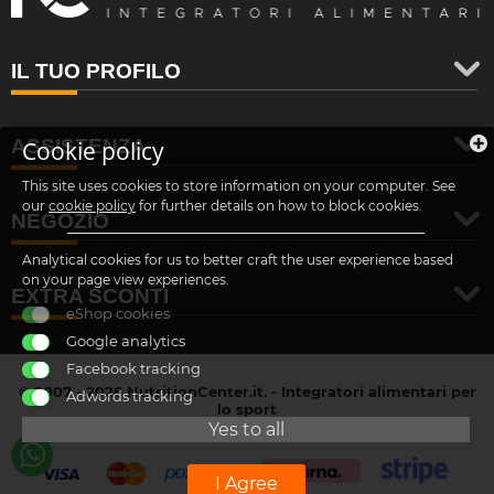
IL TUO PROFILO
ASSISTENZA
Cookie policy
This site uses cookies to store information on your computer. See
our
cookie policy
for further details on how to block cookies.
NEGOZIO
Analytical cookies for us to better craft the user experience based
on your page view experiences.
EXTRA SCONTI
eShop cookies
Google analytics
Facebook tracking
© 2007 - 2026 NutritionCenter.it. - Integratori alimentari per
Adwords tracking
lo sport
customer@nutritioncenter.it
Yes to all
- Cif: B-70838362
I Agree