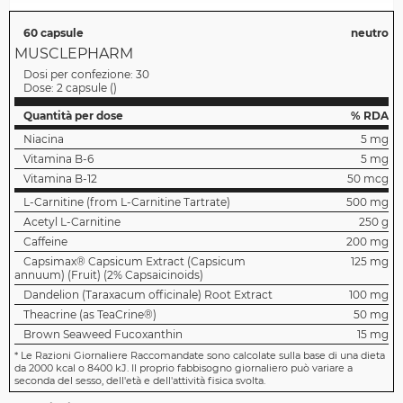
60 capsule
neutro
MUSCLEPHARM
Dosi per confezione:
30
Dose:
2 capsule
(
)
Quantità per dose
% RDA
Niacina
5 mg
Vitamina B-6
5 mg
Vitamina B-12
50 mcg
L-Carnitine (from L-Carnitine Tartrate)
500 mg
Acetyl L-Carnitine
250 g
Caffeine
200 mg
Capsimax® Capsicum Extract (Capsicum
125 mg
annuum) (Fruit) (2% Capsaicinoids)
Dandelion (Taraxacum officinale) Root Extract
100 mg
Theacrine (as TeaCrine®)
50 mg
Brown Seaweed Fucoxanthin
15 mg
*
Le Razioni Giornaliere Raccomandate sono calcolate sulla base di una dieta
da 2000 kcal o 8400 kJ. Il proprio fabbisogno giornaliero può variare a
seconda del sesso, dell'età e dell'attività fisica svolta.