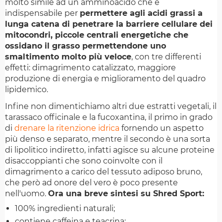
molto simile ad un amminoacido che è
indispensabile per
permettere agli acidi grassi a
lunga catena di penetrare la barriere cellulare dei
mitocondri, piccole centrali energetiche che
ossidano il grasso permettendone uno
smaltimento molto più veloce
, con tre differenti
effetti: dimagrimento catalizzato, maggiore
produzione di energia e miglioramento del quadro
lipidemico.
Infine non dimentichiamo altri due estratti vegetali, il
tarassaco officinale e la fucoxantina, il primo in grado
di
drenare la ritenzione idrica
fornendo un aspetto
più denso e separato, mentre il secondo è una sorta
di lipolitico indiretto, infatti agisce su alcune proteine
disaccoppianti che sono coinvolte con il
dimagrimento a carico del tessuto adiposo bruno,
che però ad onore del vero è poco presente
nell'uomo.
Ora una breve sintesi su Shred Sport:
100% ingredienti naturali;
contiene caffeina e teacrina;