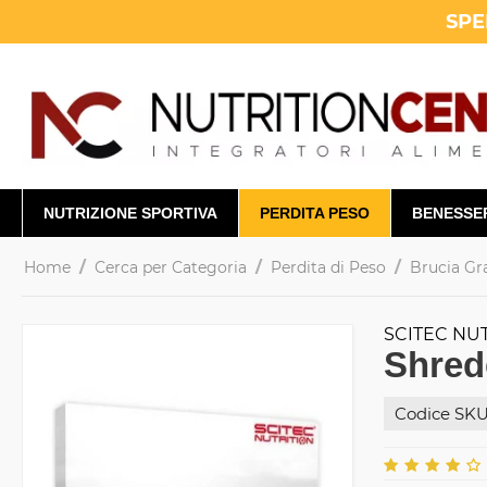
SPE
NUTRIZIONE SPORTIVA
PERDITA PESO
BENESSE
/
/
/
Home
Cerca per Categoria
Perdita di Peso
Brucia Gr
SCITEC NU
Shred
Codice SKU