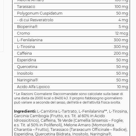
Tarassaco
100 mg
Polygonum Cuspidatum
50 mg
- di cui Resveratrolo
4 mg
Bioperina®
5 mg
Cromo
12 mcg
L-Fenilalanina
300 mg
L-Tirosina
300 mg
Caffeina
200 mg
Esperidina
50 mg
Quercetina
50 mg
Inositolo
50 mg
Naringina®
50 mg
Acido Alfa Lipoico
10 mg
*
Le Razioni Giornaliere Raccomandate sono calcolate sulla base di
una dieta da 2000 kcal o 8400 kJ. Il proprio fabbisogno giornaliero
può variare a seconda del sesso, dell'età e dell'attività fisica svolta.
Ingredienti:
L-Carnitina L-Tartrato, L-Fenilalanina**, L-Tirosina,
Garcinia Cambogia (Frutto, e.s. Tit. al 60% in Acido
Idrossicitrico), Caffeina, Tè Verde (Camellia Sinsensis – Foglie,
e.s. Tit. al 50% in Polifenoli), Melone Amaro (Momordica
Charantia – Frutto), Tarassaco (Taraxacum Officinale – Radice),
Esperidina, Quercetina Biidrata, Inositolo, Naringina®,