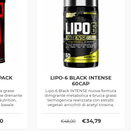
PACK
LIPO-6 BLACK INTENSE
60CAP
a grassi
Lipo-6 Black INTENSE nuova formula
ne drenante
dimgrante metabolica e brucia grassi
utrition,
termogenica realizzata con estratti
 basale
vegetali arricchiti di acetyl tirosina,
ottimo...
00
€
34,79
€
48,00