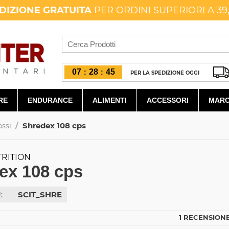
DIZIONE GRATUITA
PER ORDINI SUPERIORI A 39
07
28
43
:
:
PER LA SPEDIZIONE OGGI
RE
ENDURANCE
ALIMENTI
ACCESSORI
MARC
/
Shredex 108 cps
assi
TRITION
ex 108 cps
:
SCIT_SHRE
1 RECENSIONE