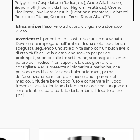
Polygonum Cuspidatum (Radice, e.s.), Acido Alfa Lipoico,
Bioperina® (Piperina da Piper Nigrum, Frutti e.s.), Cromo
Picolinato, Involucro capsula: (Gelatina alimentare, Coloranti:
Biossido di Titanio, Ossido di Ferro, Rosso Allura***).
Istruzioni per l'uso:
Fino a 3 capsule al giorno a stomaco
vuoto.
Avvertenze:
Il prodotto non sostituisce una dieta variata.
Deve essere impiegato nell’ambito di una dieta ipocalorica
adeguata, seguendo uno stile di vita sano con un buon livello
di attività fisica. Se la dieta viene seguita per periodi
prolungati, superiori alle tre settimane, si consiglia di sentire il
parere del medico. Non superare la dose giornaliera
consigliata. Per la presenza di bioperina e naringina, che
possono modificare l’azione di alcuni farmaci, prima
dell’assunzione, se in terapia, è necessario il parere del
medico. Chiudere bene dopo l’uso e conservare in luogo
fresco e asciutto, lontano da fonti di calore e dai raggi solari.
Tenere lontano dalla portata dei bambini al di sotto di tre
anni.