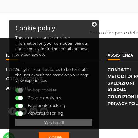
Cookie policy
Entra a far parte del
This site uses cookies to store
information on your computer. See our
cookie policy
for further details on how
to block cookies.
IL TUO PROFILO
ASSISTENZA
LOGIN
CONTATTI
Analytical cookies for us to better craft
the user experience based on your page
METODI DI 
CREA ACCOUNT
view experiences.
SPEDIZIONI
AFFILIATI
KLARNA
eShop cookies
CONDIZIONI 
Google analytics
PRIVACY POL
Facebook tracking
Adwords tracking
Yes to all
I Agree