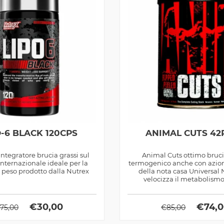
O-6 BLACK 120CPS
ANIMAL CUTS 42
 integratore brucia grassi sul
Animal Cuts ottimo bruci
nternazionale ideale per la
termogenico anche con azio
i peso prodotto dalla Nutrex
della nota casa Universal N
velocizza il metabolismo
€
30,00
€
74,
75,00
€
85,00