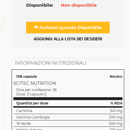
Disponibile:
Non disponibile
Avvisami quando Disponibile
AGGIUNGI ALLA LISTA DEI DESIDERI
INFORMAZIONI NUTRIZIONALI
108 capsule
Neutro
SCITEC NUTRITION
Dosi per confezione:
36
Dose:
3 capsule
(
)
Quantità per dose
% RDA
Carnitina
341 mg
Garcinia Cambogia
200 mg
Tè Verde
200 mg
Melone Amaro
100 mg