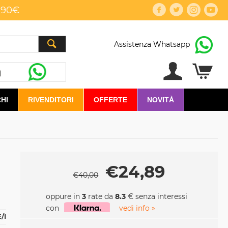
,90€
Assistenza Whatsapp
HI
RIVENDITORI
OFFERTE
NOVITÀ
€
24,89
€
40,00
oppure in
3
rate da
8.3
€ senza interessi
con
vedi info »
/I