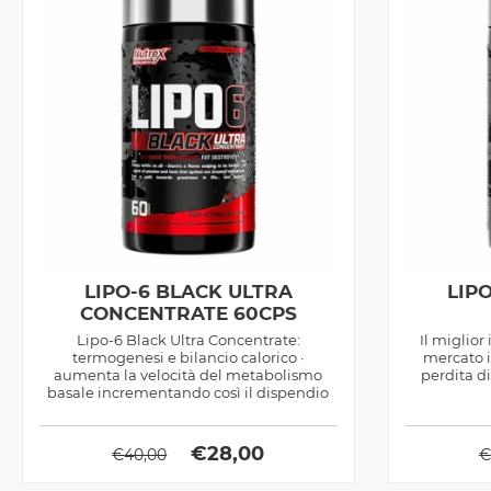
LIPO-6 BLACK ULTRA
LIP
CONCENTRATE 60CPS
Lipo-6 Black Ultra Concentrate:
Il miglior
termogenesi e bilancio calorico ·
mercato i
aumenta la velocità del metabolismo
perdita d
basale incrementando così il dispendio
calorico a...
€
28,00
€
40,00
€