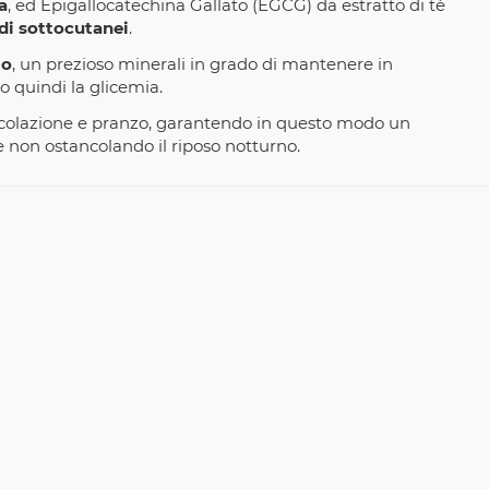
a
, ed Epigallocatechina Gallato (EGCG) da estratto di tè
di sottocutanei
.
mo
, un prezioso minerali in grado di mantenere in
do quindi la glicemia.
i colazione e pranzo, garantendo in questo modo un
 non ostancolando il riposo notturno.