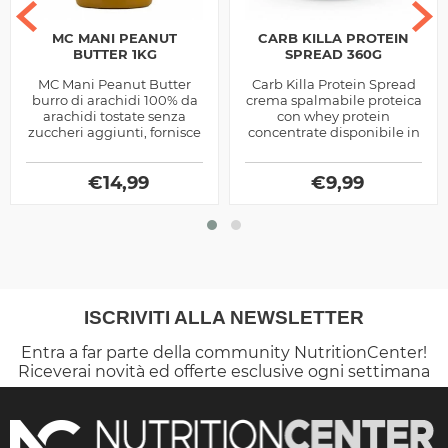
MC MANI PEANUT
CARB KILLA PROTEIN
BUTTER 1KG
SPREAD 360G
MC Mani Peanut Butter
Carb Killa Protein Spread
burro di arachidi 100% da
crema spalmabile proteica
arachidi tostate senza
con whey protein
zuccheri aggiunti, fornisce
concentrate disponibile in
proteine, energia e gusto
tre diversi gusti, ottima
ai tuoi spuntini quotidiani
come supporto per gli
€
14,99
spuntini...
€
9,99
ISCRIVITI ALLA NEWSLETTER
Entra a far parte della community NutritionCenter!
Riceverai novità ed offerte esclusive ogni settimana