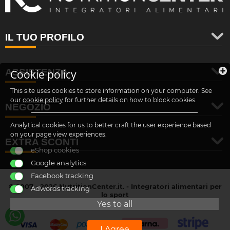
IL TUO PROFILO
ASSISTENZA
Cookie policy
This site uses cookies to store information on your computer. See
our
cookie policy
for further details on how to block cookies.
NEGOZIO
Analytical cookies for us to better craft the user experience based
on your page view experiences.
EXTRA SCONTI
eShop cookies
Google analytics
Facebook tracking
© 2007 - 2026 NutritionCenter.it. - Integratori alimentari per
Adwords tracking
lo sport
customer@nutritioncenter.it
Yes to all
- Cif: B-70838362
I Agree