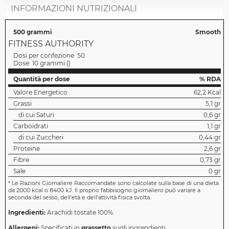
INFORMAZIONI NUTRIZIONALI
500 grammi
Smooth
FITNESS AUTHORITY
Dosi per confezione:
50
Dose:
10 grammi
(
)
Quantità per dose
% RDA
Valore Energetico
62,2 Kcal
Grassi
5,1 gr
di cui Saturi
0,6 gr
Carboidrati
1,1 gr
di cui Zuccheri
0,44 gr
Proteine
2,6 gr
Fibre
0,73 gr
Sale
0 gr
*
Le Razioni Giornaliere Raccomandate sono calcolate sulla base di una dieta
da 2000 kcal o 8400 kJ. Il proprio fabbisogno giornaliero può variare a
seconda del sesso, dell'età e dell'attività fisica svolta.
Ingredienti:
Arachidi tostate 100%.
Allergeni:
Specificati in
grassetto
sugli ingrendienti