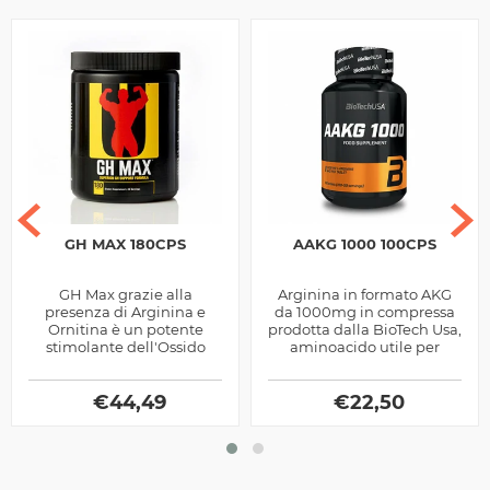
GH MAX 180CPS
AAKG 1000 100CPS
GH Max grazie alla
Arginina in formato AKG
presenza di Arginina e
da 1000mg in compressa
Ornitina è un potente
prodotta dalla BioTech Usa,
stimolante dell'Ossido
aminoacido utile per
Nitrico con minerali ed
migliorare il pump
estratti vegetali prodotto
muscolare.
dalle Universal...
€
44,49
€
22,50