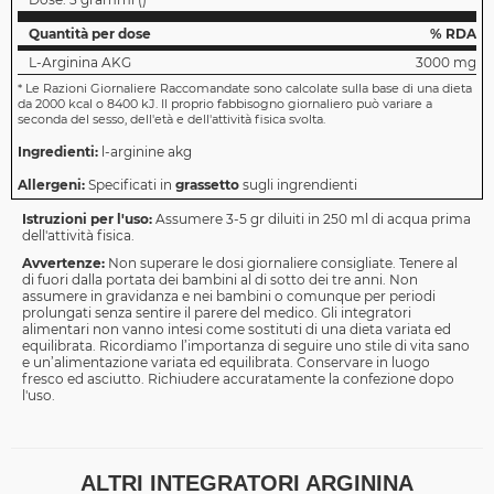
Quantità per dose
% RDA
L-Arginina AKG
3000 mg
*
Le Razioni Giornaliere Raccomandate sono calcolate sulla base di una dieta
da 2000 kcal o 8400 kJ. Il proprio fabbisogno giornaliero può variare a
seconda del sesso, dell'età e dell'attività fisica svolta.
Ingredienti:
l-arginine akg
Allergeni:
Specificati in
grassetto
sugli ingrendienti
Istruzioni per l'uso:
Assumere 3-5 gr diluiti in 250 ml di acqua prima
dell'attività fisica.
Avvertenze:
Non superare le dosi giornaliere consigliate. Tenere al
di fuori dalla portata dei bambini al di sotto dei tre anni. Non
assumere in gravidanza e nei bambini o comunque per periodi
prolungati senza sentire il parere del medico. Gli integratori
alimentari non vanno intesi come sostituti di una dieta variata ed
equilibrata. Ricordiamo l’importanza di seguire uno stile di vita sano
e un’alimentazione variata ed equilibrata. Conservare in luogo
fresco ed asciutto. Richiudere accuratamente la confezione dopo
l'uso.
ALTRI INTEGRATORI ARGININA