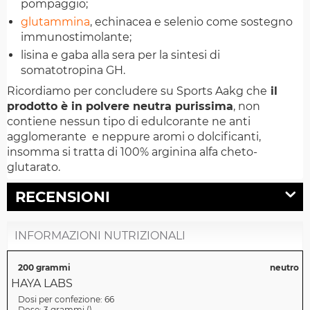
pompaggio;
glutammina
, echinacea e selenio come sostegno
immunostimolante;
lisina e gaba alla sera per la sintesi di
somatotropina GH.
Ricordiamo per concludere su Sports Aakg che
il
prodotto è in polvere neutra purissima
, non
contiene nessun tipo di edulcorante ne anti
agglomerante e neppure aromi o dolcificanti,
insomma si tratta di 100% arginina alfa cheto-
glutarato.
RECENSIONI
INFORMAZIONI NUTRIZIONALI
200 grammi
neutro
HAYA LABS
Dosi per confezione:
66
Dose:
3 grammi
(
)